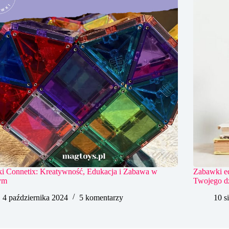
ki Connetix: Kreatywność, Edukacja i Zabawa w
Zabawki ed
ym
Twojego d
4 października 2024
5 komentarzy
10 s