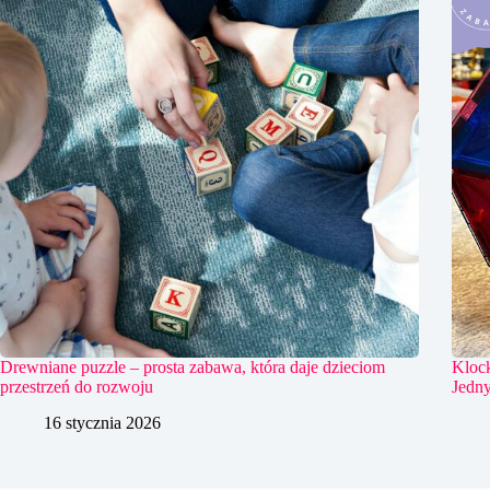
Drewniane puzzle – prosta zabawa, która daje dzieciom
Kloc
przestrzeń do rozwoju
Jedn
16 stycznia 2026