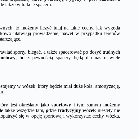
le także w trakcie spaceru.
wnych, to możemy liczyć tutaj na takie cechy, jak wygoda
atkowo ułatwiają prowadzenie, nawet w przypadku terenów
starczające.
awiać sporty, biegać, a także spacerować po dosyć trudnych
portowy
, bo z pewnością spacery będą dla nas o wiele
tujemy w wózek, który będzie miał duże koła, amortyzację,
tu.
który jest określany jako
sportowy
i tym samym możemy
ale także wszędzie tam, gdzie
tradycyjny wózek
niestety nie
opatrzyć się w opcję sportową i wykorzystać cechy wózka,