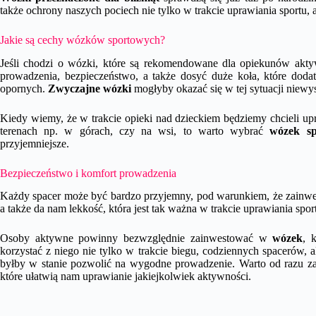
także ochrony naszych pociech nie tylko w trakcie uprawiania sportu, a
Jakie są cechy wózków sportowych?
Jeśli chodzi o wózki, które są rekomendowane dla opiekunów akty
prowadzenia, bezpieczeństwo, a także dosyć duże koła, które dod
opornych.
Zwyczajne wózki
mogłyby okazać się w tej sytuacji niewy
Kiedy wiemy, że w trakcie opieki nad dzieckiem będziemy chcieli upr
terenach np. w górach, czy na wsi, to warto wybrać
wózek s
przyjemniejsze.
Bezpieczeństwo i komfort prowadzenia
Każdy spacer może być bardzo przyjemny, pod warunkiem, że zainwes
a także da nam lekkość, która jest tak ważna w trakcie uprawiania spor
Osoby aktywne powinny bezwzględnie zainwestować w
wózek
, 
korzystać z niego nie tylko w trakcie biegu, codziennych spacerów, 
byłby w stanie pozwolić na wygodne prowadzenie. Warto od razu za
które ułatwią nam uprawianie jakiejkolwiek aktywności.