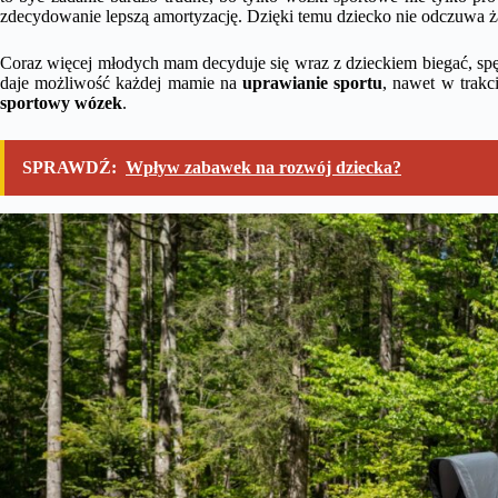
zdecydowanie lepszą amortyzację. Dzięki temu dziecko nie odczuwa ż
Coraz więcej młodych mam decyduje się wraz z dzieckiem biegać, spę
daje możliwość każdej mamie na
uprawianie sportu
, nawet w trakc
sportowy wózek
.
SPRAWDŹ:
Wpływ zabawek na rozwój dziecka?