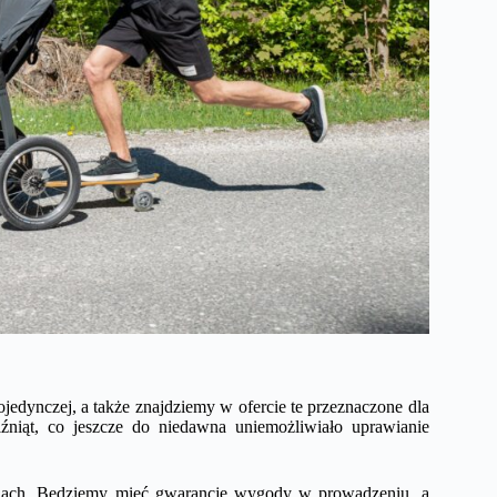
ojedynczej, a także znajdziemy w ofercie te przeznaczone dla
źniąt, co jeszcze do niedawna uniemożliwiało uprawianie
inach. Będziemy mieć gwarancję wygody w prowadzeniu, a