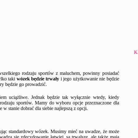
K
wszelkiego rodzaju sportów z maluchem, powinny posiadać
ylko taki
wózek będzie trwały
i jego użytkowanie nie będzie
óry będzie go prowadzić.
m uciążliwe. Jednak będzie tak wyłącznie wtedy, kiedy
 rodzaju sportów. Mamy do wyboru opcje przeznaczone dla
 w stanie dobrać dla siebie najlepszą z opcji.
tkując standardowy wózek. Musimy mieć na uwadze, że może
wadzą się zdecydowanie łatwiej, są trwalsze, ale także mają