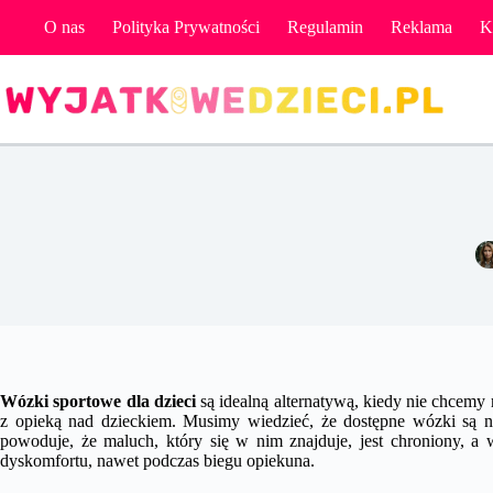
Przejdź
O nas
Polityka Prywatności
Regulamin
Reklama
K
do
treści
Wózki sportowe dla dzieci
są idealną alternatywą, kiedy nie chcemy
z opieką nad dzieckiem. Musimy wiedzieć, że dostępne wózki są ni
powoduje, że maluch, który się w nim znajduje, jest chroniony, 
dyskomfortu, nawet podczas biegu opiekuna.