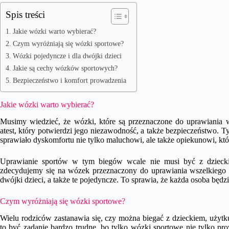
Spis treści
Jakie wózki warto wybierać?
Czym wyróżniają się wózki sportowe?
Wózki pojedyncze i dla dwójki dzieci
Jakie są cechy wózków sportowych?
Bezpieczeństwo i komfort prowadzenia
Jakie wózki warto wybierać?
Musimy wiedzieć, że wózki, które są przeznaczone do uprawiania 
atest, który potwierdzi jego niezawodność, a także bezpieczeństwo. T
sprawiało dyskomfortu nie tylko maluchowi, ale także opiekunowi, kt
Uprawianie sportów w tym biegów wcale nie musi być z dzieckie
zdecydujemy się na wózek przeznaczony do uprawiania wszelkiego
dwójki dzieci, a także te pojedyncze. To sprawia, że każda osoba będzie
Czym wyróżniają się wózki sportowe?
Wielu rodziców zastanawia się, czy można biegać z dzieckiem, uży
to być zadanie bardzo trudne, bo tylko wózki sportowe nie tylko pro