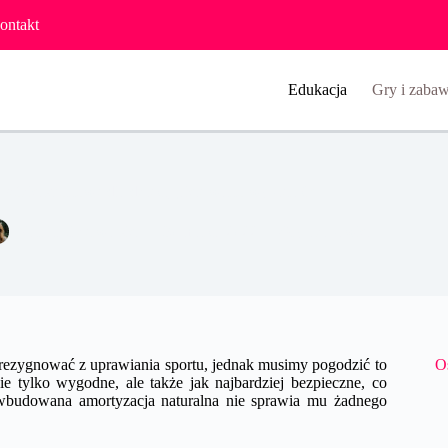
ontakt
Edukacja
Gry i zabaw
Wózki sportowe dla dzieci, jakie warto wybierać?
Natalia Czerwińska
30 marca 2022
Gry i zabawki
 rezygnować z uprawiania sportu, jednak musimy pogodzić to
O
e tylko wygodne, ale także jak najbardziej bezpieczne, co
a wbudowana amortyzacja naturalna nie sprawia mu żadnego