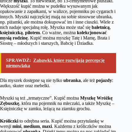
urocze
myszki
. To niewielkie, bo 13-centymetrowe pluszaki.
Większość kupić można w pudełku wysuwanym jak
opakowanie z zapałkami, w walizce, pojemniku po cygarach i
innych. Myszki najczęściej mają na sobie stosowne ubranka,
np. piżamki, ale można dokupować im i inne ciuszki. Wiele z
nich nadaje specjalną rolę. Myszka może stać się
baletnicą
,
księżniczką
,
pilotem
. Co ważne, można
kolekcjonować
mysią rodzinę
. Kupić można myszkę Tatę i Mamę, Brata i
Siostrę – młodszych i starszych, Babcię i Dziadka.
SPRAWDŹ:
Zabawki, które rozwijają percepcję
niemowlaka
Dla myszek dostępne są nie tylko
ubranka
, ale też
pojazdy
:
autko, skuter oraz mebelki.
Myszki są też „tematyczne”. Kupić można
Myszkę Wróżkę
Zębuszkę
, która ma pojemnik na mleczaki, a także Myszkę –
Księżniczkę w zamku, leżącą na ziarnku grochu.
Króliczki
to odrębna seria. Kupić można przytulankę w
wersji
mini
,
medium
,
maxi
. Każdemu z króliczków można
dokupować
ubranka
. Dzięki temu można na noc zakładać im