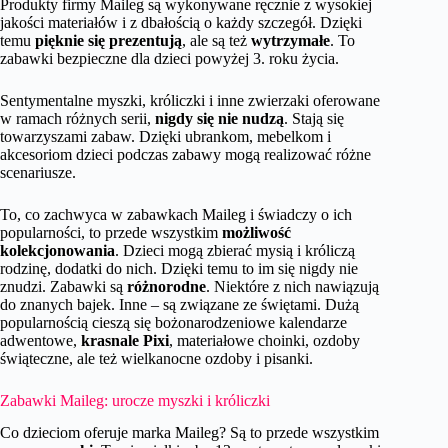
Produkty firmy Maileg są wykonywane ręcznie z wysokiej
jakości materiałów i z dbałością o każdy szczegół. Dzięki
temu
pięknie się prezentują
, ale są też
wytrzymałe
. To
zabawki bezpieczne dla dzieci powyżej 3. roku życia.
Sentymentalne myszki, króliczki i inne zwierzaki oferowane
w ramach różnych serii,
nigdy się nie nudzą
. Stają się
towarzyszami zabaw. Dzięki ubrankom, mebelkom i
akcesoriom dzieci podczas zabawy mogą realizować różne
scenariusze.
To, co zachwyca w zabawkach Maileg i świadczy o ich
popularności, to przede wszystkim
możliwość
kolekcjonowania
. Dzieci mogą zbierać mysią i króliczą
rodzinę, dodatki do nich. Dzięki temu to im się nigdy nie
znudzi. Zabawki są
różnorodne
. Niektóre z nich nawiązują
do znanych bajek. Inne – są związane ze świętami. Dużą
popularnością cieszą się bożonarodzeniowe kalendarze
adwentowe,
krasnale Pixi
, materiałowe choinki, ozdoby
świąteczne, ale też wielkanocne ozdoby i pisanki.
Zabawki Maileg: urocze myszki i króliczki
Co dzieciom oferuje marka Maileg? Są to przede wszystkim