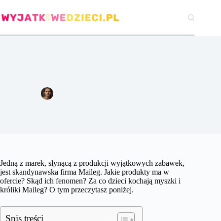
Przejdź
do
treści
Maileg – przytulanki myszki i króliki, które pokochały dzieci.
Skąd fenomen zabawek Maileg?
Agata Woźniak
26 marca 2018
Gry i zabawki
Jedną z marek, słynącą z produkcji wyjątkowych zabawek,
jest skandynawska firma Maileg. Jakie produkty ma w
ofercie? Skąd ich fenomen? Za co dzieci kochają myszki i
króliki Maileg? O tym przeczytasz poniżej.
Spis treści