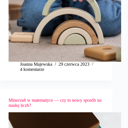
Joanna Majewska
29 czerwca 2023
4 komentarze
Minecraft w matematyce — czy to nowy sposób na
naukę liczb?