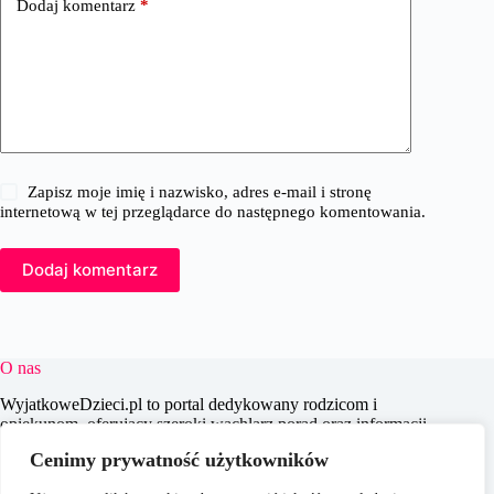
Dodaj komentarz
*
Zapisz moje imię i nazwisko, adres e-mail i stronę
internetową w tej przeglądarce do następnego komentowania.
Dodaj komentarz
O nas
WyjatkoweDzieci.pl to portal dedykowany rodzicom i
opiekunom, oferujący szeroki wachlarz porad oraz informacji
na temat wychowania, edukacji i zdrowia dzieci. Naszym
Cenimy prywatność użytkowników
celem jest wspieranie dorosłych w codziennych wyzwaniach
związanych z opieką nad dziećmi, dostarczając aktualnych i