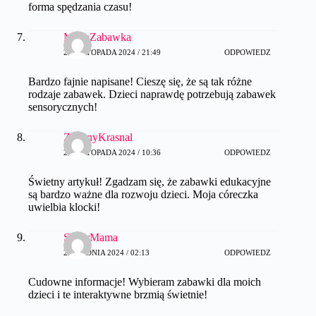
forma spędzania czasu!
MartaZabawka
21 LISTOPADA 2024 / 21:49
ODPOWIEDZ
Bardzo fajnie napisane! Cieszę się, że są tak różne
rodzaje zabawek. Dzieci naprawdę potrzebują zabawek
sensorycznych!
ZielonyKrasnal
29 LISTOPADA 2024 / 10:36
ODPOWIEDZ
Świetny artykuł! Zgadzam się, że zabawki edukacyjne
są bardzo ważne dla rozwoju dzieci. Moja córeczka
uwielbia klocki!
SuperMama
2 GRUDNIA 2024 / 02:13
ODPOWIEDZ
Cudowne informacje! Wybieram zabawki dla moich
dzieci i te interaktywne brzmią świetnie!