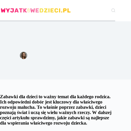
Przejdź
do
treści
Zabawki edukacyjne i sensoryczne – najlepszy wybór dla
Twojego dziecka
Emilia Jastrzębska
10 sierpnia 2023
Gry i zabawki
10 komentarzy
Zabawki dla dzieci to ważny temat dla każdego rodzica.
Ich odpowiedni dobór jest kluczowy dla właściwego
rozwoju malucha. To właśnie poprzez zabawki, dzieci
poznają świat i uczą się wielu ważnych rzeczy. W dalszej
części artykułu sprawdzimy, jakie zabawki są najlepsze
dla wspierania właściwego rozwoju dziecka.