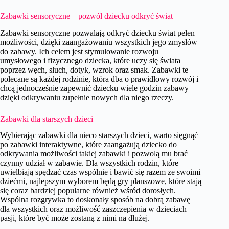
Zabawki sensoryczne – pozwól dziecku odkryć świat
Zabawki sensoryczne pozwalają odkryć dziecku świat pełen
możliwości, dzięki zaangażowaniu wszystkich jego zmysłów
do zabawy. Ich celem jest stymulowanie rozwoju
umysłowego i fizycznego dziecka, które uczy się świata
poprzez węch, słuch, dotyk, wzrok oraz smak. Zabawki te
polecane są każdej rodzinie, która dba o prawidłowy rozwój i
chcą jednocześnie zapewnić dziecku wiele godzin zabawy
dzięki odkrywaniu zupełnie nowych dla niego rzeczy.
Zabawki dla starszych dzieci
Wybierając zabawki dla nieco starszych dzieci, warto sięgnąć
po zabawki interaktywne, które zaangażują dziecko do
odkrywania możliwości takiej zabawki i pozwolą mu brać
czynny udział w zabawie. Dla wszystkich rodzin, które
uwielbiają spędzać czas wspólnie i bawić się razem ze swoimi
dziećmi, najlepszym wyborem będą gry planszowe, które stają
się coraz bardziej popularne również wśród dorosłych.
Wspólna rozgrywka to doskonały sposób na dobrą zabawę
dla wszystkich oraz możliwość zaszczepienia w dzieciach
pasji, które być może zostaną z nimi na dłużej.