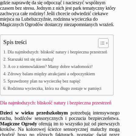
gdzie naprawdę da się odpocząć i nacieszyć wspólnym
czasem bez stresu. Jednym z nich jest park tematyczny który
zachwyca całe rodziny! Jeśli chcecie odwiedzić ciekawe
miejsca na Lubelszczyźnie, rodzinna wycieczka do
Magicznych Ogrodów dostarczy niezapomnianych wrażeń.
Spis treści
Dla najmłodszych: bliskość natury i bezpieczna przestrzeń
Starszaki też się nie nudzą!
A co z niemowlakiem? Mamy dobre wiadomości!
Zdrowy balans między atrakcjami a odpoczynkiem
Sprawdzony plan na wycieczkę bez napięć
Rodzinna wycieczka, która na długo zostaje w pamięci
Dla najmłodszych: bliskość natury i bezpieczna przestrzeń
Dzieci w wieku przedszkolnym
potrzebują intensywnego
ruchu, bodźców sensorycznych i poczucia bezpieczeństwa.
Magiczne Ogrody
oferują im to wszystko już od pierwszych
kroków. Na kolorowej ścieżce sensorycznej maluchy mogą
chodzić boso po różnych fakturach, poznając świat przez