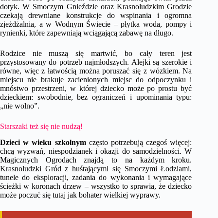
dotyk. W Smoczym Gnieździe oraz Krasnoludzkim Grodzie
czekają drewniane konstrukcje do wspinania i ogromna
zjeżdżalnia, a w Wodnym Świecie – płytka woda, pompy i
rynienki, które zapewniają wciągającą zabawę na długo.
Rodzice nie muszą się martwić, bo cały teren jest
przystosowany do potrzeb najmłodszych. Alejki są szerokie i
równe, więc z łatwością można poruszać się z wózkiem. Na
miejscu nie brakuje zacienionych miejsc do odpoczynku i
mnóstwo przestrzeni, w której dziecko może po prostu być
dzieckiem: swobodnie, bez ograniczeń i upominania typu:
„nie wolno”.
Starszaki też się nie nudzą!
Dzieci w wieku szkolnym
często potrzebują czegoś więcej:
chcą wyzwań, niespodzianek i okazji do samodzielności. W
Magicznych Ogrodach znajdą to na każdym kroku.
Krasnoludzki Gród z huśtającymi się Smoczymi Łodziami,
tunele do eksploracji, zadania do wykonania i wymagające
ścieżki w koronach drzew – wszystko to sprawia, że dziecko
może poczuć się tutaj jak bohater wielkiej wyprawy.