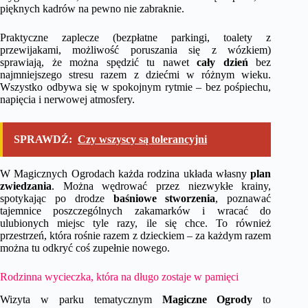
pięknych kadrów na pewno nie zabraknie.
Praktyczne zaplecze (bezpłatne parkingi, toalety z
przewijakami, możliwość poruszania się z wózkiem)
sprawiają, że można spędzić tu nawet
cały dzień
bez
najmniejszego stresu razem z dziećmi w różnym wieku.
Wszystko odbywa się w spokojnym rytmie – bez pośpiechu,
napięcia i nerwowej atmosfery.
SPRAWDŹ:
Czy wszyscy są tolerancyjni
W Magicznych Ogrodach każda rodzina układa własny
plan
zwiedzania
. Można wędrować przez niezwykłe krainy,
spotykając po drodze
baśniowe stworzenia
, poznawać
tajemnice poszczególnych zakamarków i wracać do
ulubionych miejsc tyle razy, ile się chce. To również
przestrzeń, która rośnie razem z dzieckiem – za każdym razem
można tu odkryć coś zupełnie nowego.
Rodzinna wycieczka, która na długo zostaje w pamięci
Wizyta w parku tematycznym
Magiczne Ogrody
to