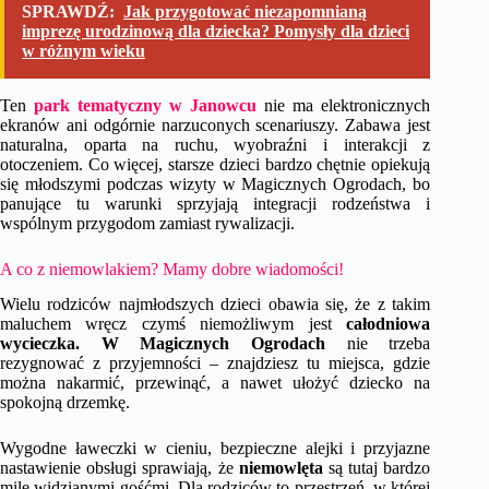
SPRAWDŹ:
Jak przygotować niezapomnianą
imprezę urodzinową dla dziecka? Pomysły dla dzieci
w różnym wieku
Ten
park tematyczny w Janowcu
nie ma elektronicznych
ekranów ani odgórnie narzuconych scenariuszy. Zabawa jest
naturalna, oparta na ruchu, wyobraźni i interakcji z
otoczeniem. Co więcej, starsze dzieci bardzo chętnie opiekują
się młodszymi podczas wizyty w Magicznych Ogrodach, bo
panujące tu warunki sprzyjają integracji rodzeństwa i
wspólnym przygodom zamiast rywalizacji.
A co z niemowlakiem? Mamy dobre wiadomości!
Wielu rodziców najmłodszych dzieci obawia się, że z takim
maluchem wręcz czymś niemożliwym jest
całodniowa
wycieczka. W Magicznych Ogrodach
nie trzeba
rezygnować z przyjemności – znajdziesz tu miejsca, gdzie
można nakarmić, przewinąć, a nawet ułożyć dziecko na
spokojną drzemkę.
Wygodne ławeczki w cieniu, bezpieczne alejki i przyjazne
nastawienie obsługi sprawiają, że
niemowlęta
są tutaj bardzo
mile widzianymi gośćmi. Dla rodziców to przestrzeń, w której