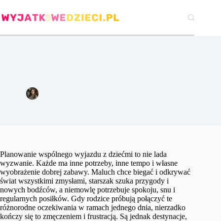
Przejdź
do
treści
Rodzinna wycieczka bez marudzenia – sprawdzony pomysł
na wyjazd z dziećmi w różnym wieku
Joanna Majewska
27 maja 2025
Zabawy
Planowanie wspólnego wyjazdu z dziećmi to nie lada
wyzwanie. Każde ma inne potrzeby, inne tempo i własne
wyobrażenie dobrej zabawy. Maluch chce biegać i odkrywać
świat wszystkimi zmysłami, starszak szuka przygody i
nowych bodźców, a niemowlę potrzebuje spokoju, snu i
regularnych posiłków. Gdy rodzice próbują połączyć te
różnorodne oczekiwania w ramach jednego dnia, nierzadko
kończy się to zmęczeniem i frustracją. Są jednak destynacje,