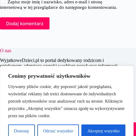
Zapisz moje imię i nazwisko, adres e-mail i stronę
internetową w tej przeglądarce do następnego komentowania.
Dodaj komentarz
O nas
WyjatkoweDzieci.pl to portal dedykowany rodzicom i
opiekunom, oferujący szeroki wachlarz porad oraz informacji
na temat wychowania, edukacji i zdrowia dzieci. Naszym
Cenimy prywatność użytkowników
celem jest wspieranie dorosłych w codziennych wyzwaniach
związanych z opieką nad dziećmi, dostarczając aktualnych i
Używamy plików cookie, aby poprawić jakość przeglądania,
praktycznych treści, które pomagają w świadomym i
efektywnym wychowywaniu młodego pokolenia.
wyświetlać reklamy lub treści dostosowane do indywidualnych
potrzeb użytkowników oraz analizować ruch na stronie. Kliknięcie
przycisku „Akceptuj wszystkie” oznacza zgodę na wykorzystywanie
przez nas plików cookie.
O nas
Copyright © 2026 -
Polityka Prywatności
Dostosuj
Odrzuć wszystkie
Akceptuj wszystko
WyjatkoweDzieci.pl
Regulamin