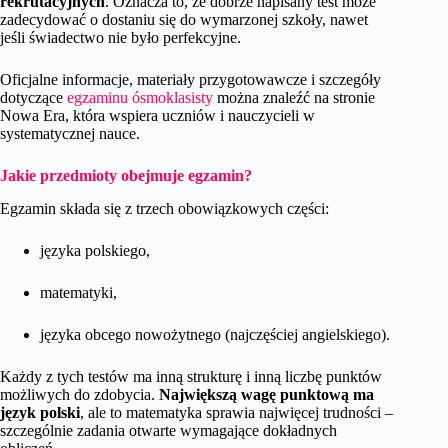
rekrutacyjnych
. Oznacza to, że dobrze napisany test może
zadecydować o dostaniu się do wymarzonej szkoły, nawet
jeśli świadectwo nie było perfekcyjne.
Oficjalne informacje, materiały przygotowawcze i szczegóły
dotyczące
egzaminu ósmoklasisty
można znaleźć na stronie
Nowa Era, która wspiera uczniów i nauczycieli w
systematycznej nauce.
Jakie przedmioty obejmuje egzamin?
Egzamin składa się z trzech obowiązkowych części:
języka polskiego,
matematyki,
języka obcego nowożytnego (najczęściej angielskiego).
Każdy z tych testów ma inną strukturę i inną liczbę punktów
możliwych do zdobycia.
Największą wagę punktową ma
język polski
, ale to matematyka sprawia najwięcej trudności –
szczególnie zadania otwarte wymagające dokładnych