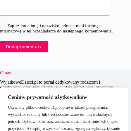
Zapisz moje imię i nazwisko, adres e-mail i stronę
internetową w tej przeglądarce do następnego komentowania.
Dodaj komentarz
O nas
WyjatkoweDzieci.pl to portal dedykowany rodzicom i
opiekunom, oferujący szeroki wachlarz porad oraz informacji
na temat wychowania, edukacji i zdrowia dzieci. Naszym
Cenimy prywatność użytkowników
celem jest wspieranie dorosłych w codziennych wyzwaniach
związanych z opieką nad dziećmi, dostarczając aktualnych i
Używamy plików cookie, aby poprawić jakość przeglądania,
praktycznych treści, które pomagają w świadomym i
efektywnym wychowywaniu młodego pokolenia.
wyświetlać reklamy lub treści dostosowane do indywidualnych
potrzeb użytkowników oraz analizować ruch na stronie. Kliknięcie
przycisku „Akceptuj wszystkie” oznacza zgodę na wykorzystywanie