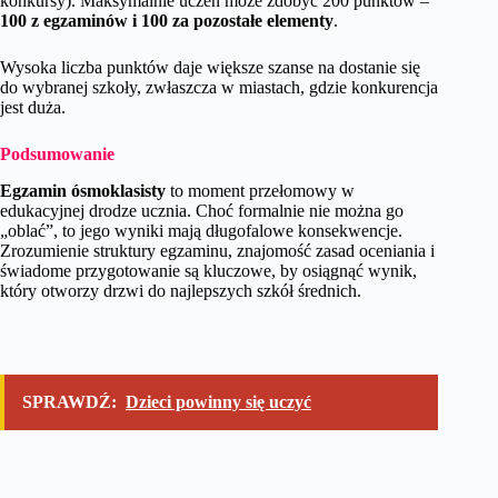
konkursy). Maksymalnie uczeń może zdobyć 200 punktów –
100 z egzaminów i 100 za pozostałe elementy
.
Wysoka liczba punktów daje większe szanse na dostanie się
do wybranej szkoły, zwłaszcza w miastach, gdzie konkurencja
jest duża.
Podsumowanie
Egzamin ósmoklasisty
to moment przełomowy w
edukacyjnej drodze ucznia. Choć formalnie nie można go
„oblać”, to jego wyniki mają długofalowe konsekwencje.
Zrozumienie struktury egzaminu, znajomość zasad oceniania i
świadome przygotowanie są kluczowe, by osiągnąć wynik,
który otworzy drzwi do najlepszych szkół średnich.
SPRAWDŹ:
Dzieci powinny się uczyć