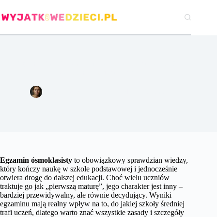
Przejdź
do
treści
Egzamin ósmoklasisty – co warto wiedzieć, by zdać
świadomie i skutecznie?
Agata Woźniak
20 października 2025
Edukacja
Egzamin ósmoklasisty
to obowiązkowy sprawdzian wiedzy,
który kończy naukę w szkole podstawowej i jednocześnie
otwiera drogę do dalszej edukacji. Choć wielu uczniów
traktuje go jak „pierwszą maturę”, jego charakter jest inny –
bardziej przewidywalny, ale równie decydujący. Wyniki
egzaminu mają realny wpływ na to, do jakiej szkoły średniej
trafi uczeń, dlatego warto znać wszystkie zasady i szczegóły