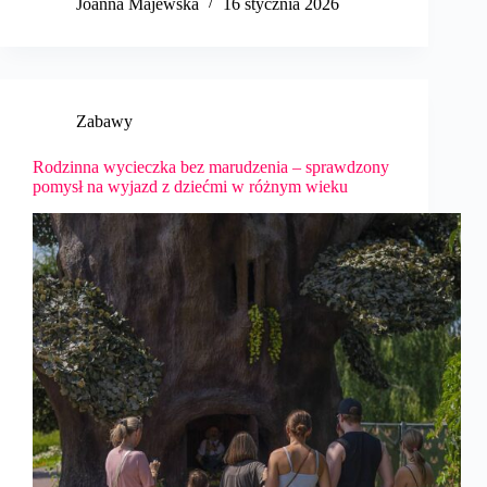
Joanna Majewska
16 stycznia 2026
Zabawy
Rodzinna wycieczka bez marudzenia – sprawdzony
pomysł na wyjazd z dziećmi w różnym wieku