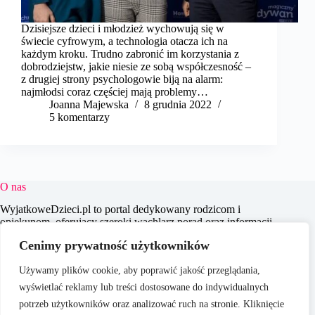
Dzisiejsze dzieci i młodzież wychowują się w
świecie cyfrowym, a technologia otacza ich na
każdym kroku. Trudno zabronić im korzystania z
dobrodziejstw, jakie niesie ze sobą współczesność –
z drugiej strony psychologowie biją na alarm:
najmłodsi coraz częściej mają problemy…
Joanna Majewska
8 grudnia 2022
5 komentarzy
O nas
WyjatkoweDzieci.pl to portal dedykowany rodzicom i
opiekunom, oferujący szeroki wachlarz porad oraz informacji
na temat wychowania, edukacji i zdrowia dzieci. Naszym
Cenimy prywatność użytkowników
celem jest wspieranie dorosłych w codziennych wyzwaniach
związanych z opieką nad dziećmi, dostarczając aktualnych i
Używamy plików cookie, aby poprawić jakość przeglądania,
praktycznych treści, które pomagają w świadomym i
efektywnym wychowywaniu młodego pokolenia.
wyświetlać reklamy lub treści dostosowane do indywidualnych
potrzeb użytkowników oraz analizować ruch na stronie. Kliknięcie