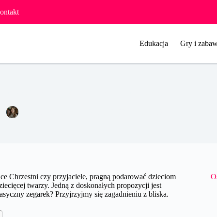
ontakt
Edukacja
Gry i zabaw
rtwatch dla dzieci. Doskonały prezent na wiele okazji
Joanna Majewska
6 lipca 2023
Pozostałe
ce Chrzestni czy przyjaciele, pragną podarować dzieciom
O
ecięcej twarzy. Jedną z doskonałych propozycji jest
asyczny zegarek? Przyjrzyjmy się zagadnieniu z bliska.