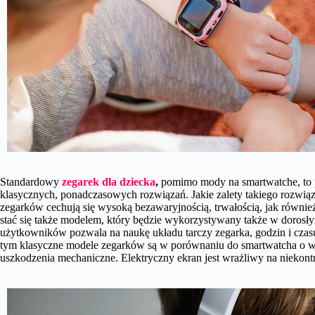
Standardowy
zegarek dla dziecka
,
pomimo mody na smartwatche, to p
klasycznych, ponadczasowych rozwiązań. Jakie zalety takiego rozwi
zegarków cechują się wysoką bezawaryjnością, trwałością, jak równ
stać się także modelem, który będzie wykorzystywany także w dorosł
użytkowników pozwala na naukę układu tarczy zegarka, godzin i czasu
tym klasyczne modele zegarków są w porównaniu do smartwatcha o wie
uszkodzenia mechaniczne. Elektryczny ekran jest wrażliwy na niekont