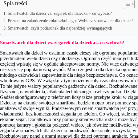
Spis treści
Smartwatch dla dzieci vs. zegarek dla dziecka – co wybrać?
Prezent na zakończenie roku szkolnego. Wybierz smartwatch dla dzieci!
Smartwatch, czyli podarunek dla najbardziej wymagających
Smartwatch dla dzieci vs. zegarek dla dziecka – co wybrać?
Smartwatch dla dzieci w ostatnim czasie cieszy się ogromną popularno
przedmiotem wielu dzieci czy młodzieży. Ogromna część młodych ludzi 
częściej wpisuję się w ogólnie akceptowane normy. Nic więc dziwnego
cieszący się popularnością wybór. Mimo że jest to dla dziecka ogromn
młodego człowieka i zapewnienie dla niego bezpieczeństwa. Co ozna
wbudowany GPS. W związku z tym możemy cały czas obserwować dokład
To nie jedyne walory popularnych gadżetów dla dzieci. Rozbudowane 
fizycznej, nawodnienia, ciśnienia technicznego krwi czy pulsu. Dzięk
Gadżet skonfigurowany z telefonem liczy także przebyte kroki w ciągu 
Dziecko na ekranie swojego smartfona, będzie mogło przy pomocy spec
analizować swoje wyniki. Podstawowym celem smartwatcha jest przy
wiadomości, bez konieczności sięgania po telefon. Co więcej, stale m
ekranie zegar. Dodatkowo przy pomocy smartwatcha rodzic może być 
pomocą kamery i głośnika połączeń wideo, jak również możliwości w
zegarków smartwatch
dla dzieci
to możliwość doskonałej rozrywki, w
Rozbudowany panel z grami stanowi dla dzieci ogromną atrakcję. Sm