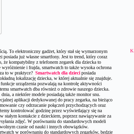
K
ścią. To elektroniczny gadżet, który stał się wymarzonym
posiada już własne smartfony. Jest to trend, który coraz
, że kompatybilny z telefonem zegarek dla dziecka to
e wyróżnienie i frajda, smartwatch to także wysoka ochrona
cza to w praktyce?
Smartwatch dla dzieci
posiada
ną lokalizację dziecka, w której aktualnie się znajduje.
funkcje urządzenia pozwalają na kontrolę aktywności
i temu smartwatch dba również o zdrowie naszego dziecka.
dnia, a niektóre modele posiadają także monitor snu.
jalnej aplikacji dedykowanej do pracy zegarka, na bieżąco
jmowanie czy odrzucanie połączeń przychodzących oraz
ożemy kontrolować godzinę przez wyświetlający się na
w stałym kontakcie z dzieckiem, poprzez nawiązywanie za
ysyłania zdjęć. W porównaniu do standardowych modeli
 wolnym czasie od nauki i innych obowiązków.
artwatch w porównaniu do standardowych zegarków, będzie