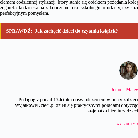
element codziennej stylizacji, który stanie się obiektem pożądania ko
zegarek dla dziecka na zakończenie roku szkolnego, urodziny, czy ka
perfekcyjnym pomysłem.
SPRAWDŹ:
Jak zachęcić dzieci do czytania książek?
Joanna Maje
Pedagog z ponad 15-letnim doświadczeniem w pracy z dzie
WyjatkoweDzieci.pl dzieli się praktycznymi poradami dotyczą
pasjonatka literatury dzieci
ARTYKUŁY: 