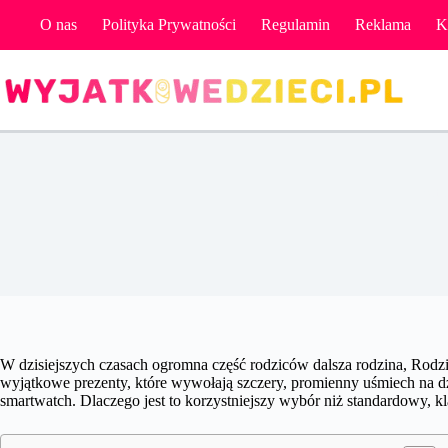
Przejdź
O nas
Polityka Prywatności
Regulamin
Reklama
K
do
treści
Sma
W dzisiejszych czasach ogromna część rodziców dalsza rodzina, Rodzi
wyjątkowe prezenty, które wywołają szczery, promienny uśmiech na dzi
smartwatch. Dlaczego jest to korzystniejszy wybór niż standardowy, kl