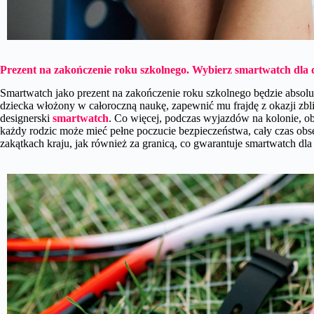
Prezent na zakończenie roku szkolnego. Wybierz smartwatch dla d
Smartwatch jako prezent na zakończenie roku szkolnego będzie absolu
dziecka włożony w całoroczną naukę, zapewnić mu frajdę z okazji zb
designerski
smartwatch
. Co więcej, podczas wyjazdów na kolonie, o
każdy rodzic może mieć pełne poczucie bezpieczeństwa, cały czas obs
zakątkach kraju, jak również za granicą, co gwarantuje smartwatch dla