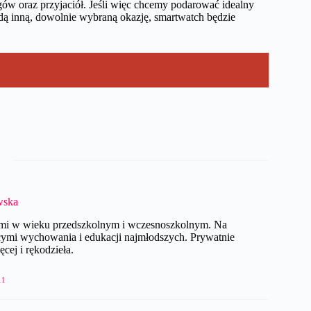
legów oraz przyjaciół. Jeśli więc chcemy podarować idealny
żdą inną, dowolnie wybraną okazję, smartwatch będzie
wska
ćmi w wieku przedszkolnym i wczesnoszkolnym. Na
cymi wychowania i edukacji najmłodszych. Prywatnie
ęcej i rękodzieła.
11