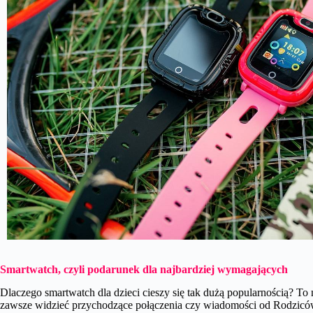
Smartwatch, czyli podarunek dla najbardziej wymagających
Dlaczego smartwatch dla dzieci cieszy się tak dużą popularnością? To
zawsze widzieć przychodzące połączenia czy wiadomości od Rodziców,