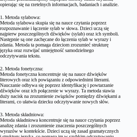
opierając się na rzetelnych informacjach, badaniach i analizie.
1. Metoda sylabowa:
Metoda sylabowa skupia się na nauce czytania poprzez
rozpoznawanie i łączenie sylab w słowa. Dzieci uczą się
najpierw poszczególnych dźwięków (sylab) oraz ich symboli.
Następnie są one zachęcane do łączenia sylab w wyrazy i
zdania. Metoda ta pomaga dzieciom zrozumieć strukturę
języka oraz rozwijać umiejętność samodzielnego
odczytywania tekstu.
2. Metoda fonetyczna:
Metoda fonetyczna koncentruje się na nauce dźwięków
literowych oraz ich powiązaniu z odpowiednimi literami.
Nauczanie odbywa się poprzez identyfikację i powtarzanie
dźwięków oraz ich połączenie w wyrazy. Ta metoda stawia
duży nacisk na zrozumienie związków pomiędzy dźwiękami a
literami, co ułatwia dziecku odczytywanie nowych słów.
3. Metoda składniowa:
Metoda składniowa koncentruje się na nauce czytania poprzez
analizę zdania i zrozumienie znaczenia poszczególnych
wyrazów w kontekście. Dzieci uczą się zasad gramatycznych
i struktury języka, co pomaga im w szybkim odczytywaniu