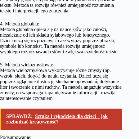
tekstu. Metoda ta rozwija również umiejętność rozumienia
tekstu i interpretacji jego znaczenia.
4. Metoda globalna:
Metoda globalna opiera się na nauce słów jako całości,
niezależnie od ich składu sylabowego lub fonetycznego.
Dzieci uczą się rozpoznawać całe wyrazy poprzez obrazki,
symbole lub kontekst. Ta metoda rozwija umiejętność
szybkiego rozpoznawania słów i zwiększa czytelność tekstu.
5. Metoda wielozmysłowa:
Metoda wielozmysłowa wykorzystuje różne zmysły (np.
wzrok, słuch, dotyk) do nauki czytania. Dzieci uczą się
poprzez oglądanie ilustracji, słuchanie opowiadań, dotykanie
liter i tworzenie z nimi ruchów. Ta metoda angażuje wszystkie
zmysły, co wspomaga zapamiętywanie informacji i rozwija
zainteresowanie czytaniem.
SPRAWDŹ:
Sztuka i rękodzieło dla dzieci – jak
rozbudzać kreatywność?
Podsumowanie: