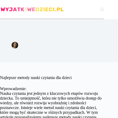
Przejdź
do
treści
Jakie są najlepsze metody nauki czytania dla dzieci?
Agata Woźniak
11 listopada 2024
Pozostałe
Najlepsze metody nauki czytania dla dzieci
Wprowadzenie:
Nauka czytania jest jednym z kluczowych etapów rozwoju
dziecka. To umiejętność, która nie tylko umożliwia dostęp do
wiedzy, ale również rozwija wyobraźnię i zdolności
poznawcze. Istnieje wiele metod nauki czytania dla dzieci,
które mogą być skuteczne w różnych przypadkach. W tym
artykule przeanalizujemy najlepsze metody nauki czytania,