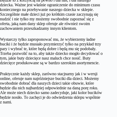
Będzie to z korzyścią na pewno i dla nas, i dla naszego
dziecka. Ważne jest właśnie ograniczenie do minimum czasu
koniecznego na przebywanie naszego dziecka w sklepie.
Szczególnie małe dzieci już po krótkim czasie zaczynają się
nudzić i nie tylko my możemy swobodnie zapoznać się z
oferta, jaką nam dany sklep oferuje ale również swoim
zachowaniem przeszkadzamy innym klientom.
Wystarczy tylko zaproponować mu, że wybierzemy ładne
buciki i że będzie musiało przymierzyć tylko na przykład trzy
pary i wybrać te, które będą dobre i będą mu się podobały.
Trzeba pozwolić na to, aby także dziecko mogło decydować o
tym, jakie buty dziecięce nasz maluch chce nosić. Buty
dziecięce produkowane są w bardzo szerokim asortymencie.
Praktycznie każdy sklep, zarówno stacjnarny jak i w wersji
online, oferuje nam najróżniejsze buciki dla dzieci. Możemy
swobodnie dobrać dla naszych dzieci takie obuwie, które
będzie dla nich najbardziej odpowiednie na daną porę roku.
Ale może niech dziecko samo zadecyduje, jaki kolor bucików
będzie nosiło. To zachęci je do odwiedzenia sklepu wspólnie
z nami.