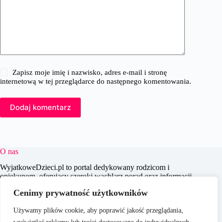
Zapisz moje imię i nazwisko, adres e-mail i stronę
internetową w tej przeglądarce do następnego komentowania.
Dodaj komentarz
O nas
WyjatkoweDzieci.pl to portal dedykowany rodzicom i
opiekunom, oferujący szeroki wachlarz porad oraz informacji
na temat wychowania, edukacji i zdrowia dzieci. Naszym
Cenimy prywatność użytkowników
celem jest wspieranie dorosłych w codziennych wyzwaniach
związanych z opieką nad dziećmi, dostarczając aktualnych i
Używamy plików cookie, aby poprawić jakość przeglądania,
praktycznych treści, które pomagają w świadomym i
efektywnym wychowywaniu młodego pokolenia.