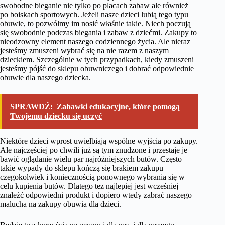
swobodne bieganie nie tylko po placach zabaw ale również
po boiskach sportowych. Jeżeli nasze dzieci lubią tego typu
obuwie, to pozwólmy im nosić właśnie takie. Niech poczują
się swobodnie podczas biegania i zabaw z dziećmi. Zakupy to
nieodzowny element naszego codziennego życia. Ale nieraz
jesteśmy zmuszeni wybrać się na nie razem z naszym
dzieckiem. Szczególnie w tych przypadkach, kiedy zmuszeni
jesteśmy pójść do sklepu obuwniczego i dobrać odpowiednie
obuwie dla naszego dziecka.
SPRAWDŹ:
Zabawki edukacyjne, które pomogą
Twojemu dziecku się uczyć
Niektóre dzieci wprost uwielbiają wspólne wyjścia po zakupy.
Ale najczęściej po chwili już są tym znudzone i przestaje je
bawić oglądanie wielu par najróżniejszych butów. Często
takie wypady do sklepu kończą się brakiem zakupu
czegokolwiek i koniecznością ponownego wybrania się w
celu kupienia butów. Dlatego tez najlepiej jest wcześniej
znaleźć odpowiedni produkt i dopiero wtedy zabrać naszego
malucha na zakupy obuwia dla dzieci.