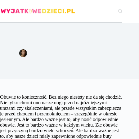
Przejdź
do
treści
Jesienne zakupy obuwia dziecięcego
Agata Woźniak
25 października 2018
Gry i zabawki
Obuwie to konieczność. Bez niego niestety nie da się chodzić.
Nie tylko chroni ono nasze nogi przed najróżniejszymi
urazami czy skaleczeniami, ale przede wszystkim zabezpiecza
je przed chłodem i przemoknięciem – szczególnie w okresie
jesiennym. Ale bardzo ważne jest to, aby nosić odpowiednie
obuwie. Jest to bardzo ważne w każdym wieku. Złe obuwie
jest przyczyną bardzo wielu schorzeń. Ale bardzo ważne jest
to, aby nasze dzieci miały zapewnione odpowiednie buty