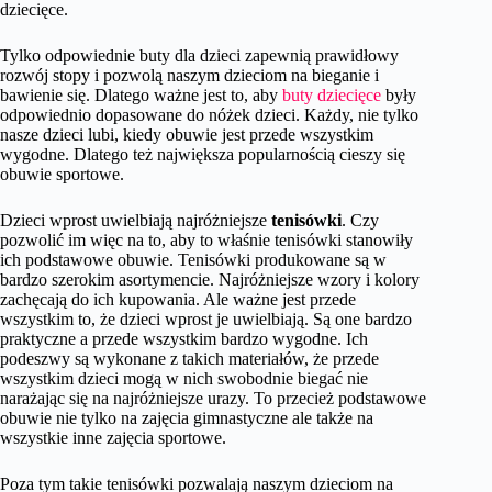
dziecięce.
Tylko odpowiednie buty dla dzieci zapewnią prawidłowy
rozwój stopy i pozwolą naszym dzieciom na bieganie i
bawienie się. Dlatego ważne jest to, aby
buty dziecięce
były
odpowiednio dopasowane do nóżek dzieci. Każdy, nie tylko
nasze dzieci lubi, kiedy obuwie jest przede wszystkim
wygodne. Dlatego też największa popularnością cieszy się
obuwie sportowe.
Dzieci wprost uwielbiają najróżniejsze
tenisówki
. Czy
pozwolić im więc na to, aby to właśnie tenisówki stanowiły
ich podstawowe obuwie. Tenisówki produkowane są w
bardzo szerokim asortymencie. Najróżniejsze wzory i kolory
zachęcają do ich kupowania. Ale ważne jest przede
wszystkim to, że dzieci wprost je uwielbiają. Są one bardzo
praktyczne a przede wszystkim bardzo wygodne. Ich
podeszwy są wykonane z takich materiałów, że przede
wszystkim dzieci mogą w nich swobodnie biegać nie
narażając się na najróżniejsze urazy. To przecież podstawowe
obuwie nie tylko na zajęcia gimnastyczne ale także na
wszystkie inne zajęcia sportowe.
Poza tym takie tenisówki pozwalają naszym dzieciom na