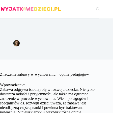
Przejdź
do
treści
Znaczenie zabawy w wychowaniu – opinie pedagogów.
Agata Woźniak
31 marca 2024
Pozostałe
Znaczenie zabawy w wychowaniu – opinie pedagogów
Wprowadzenie:
Zabawa odgrywa istotną rolę w rozwoju dziecka. Nie tylko
dostarcza radości i przyjemności, ale także ma ogromne
znaczenie w procesie wychowania. Wielu pedagogów i
specjalistów ds. rozwoju dzieci uważa, że zabawa jest
nieodłączną częścią nauki i powinna być traktowana
poważnie. Niniejszy artykuł przybliży różne opinie