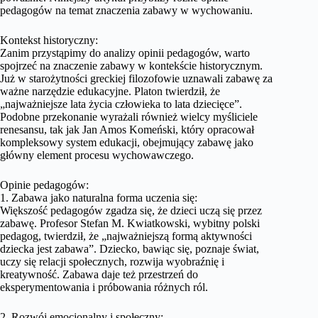
pedagogów na temat znaczenia zabawy w wychowaniu.
Kontekst historyczny:
Zanim przystąpimy do analizy opinii pedagogów, warto
spojrzeć na znaczenie zabawy w kontekście historycznym.
Już w starożytności greckiej filozofowie uznawali zabawę za
ważne narzędzie edukacyjne. Platon twierdził, że
„najważniejsze lata życia człowieka to lata dziecięce”.
Podobne przekonanie wyrażali również wielcy myśliciele
renesansu, tak jak Jan Amos Komeński, który opracował
kompleksowy system edukacji, obejmujący zabawę jako
główny element procesu wychowawczego.
Opinie pedagogów:
1. Zabawa jako naturalna forma uczenia się:
Większość pedagogów zgadza się, że dzieci uczą się przez
zabawę. Profesor Stefan M. Kwiatkowski, wybitny polski
pedagog, twierdził, że „najważniejszą formą aktywności
dziecka jest zabawa”. Dziecko, bawiąc się, poznaje świat,
uczy się relacji społecznych, rozwija wyobraźnię i
kreatywność. Zabawa daje też przestrzeń do
eksperymentowania i próbowania różnych ról.
2. Rozwój emocjonalny i społeczny: