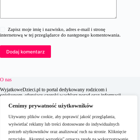
Zapisz moje imię i nazwisko, adres e-mail i stronę
internetową w tej przeglądarce do następnego komentowania.
Dodaj komentarz
O nas
WyjatkoweDzieci.pl to portal dedykowany rodzicom i
opiekunom, oferujący szeroki wachlarz porad oraz informacji
na temat wychowania, edukacji i zdrowia dzieci. Naszym
Cenimy prywatność użytkowników
celem jest wspieranie dorosłych w codziennych wyzwaniach
związanych z opieką nad dziećmi, dostarczając aktualnych i
Używamy plików cookie, aby poprawić jakość przeglądania,
praktycznych treści, które pomagają w świadomym i
efektywnym wychowywaniu młodego pokolenia.
wyświetlać reklamy lub treści dostosowane do indywidualnych
potrzeb użytkowników oraz analizować ruch na stronie. Kliknięcie
przycisku „Akceptuj wszystkie” oznacza zgodę na wykorzystywanie