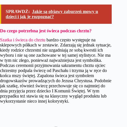
SPRAWDŹ:
Jakie są objawy zaburzeń mowy u
dzieci i jak je rozpoznać?
Do czego potrzebna jest świeca podczas chrztu?
Szatka i świeca do chrztu
bardzo często występuje na
sklepowych półkach w zestawie. Zdarzają się jednak sytuacje,
kiedy rodzice chrzestni nie uzgadniają ze sobą kwestii ich
wyboru i nie są one zachowane w tej samej stylistyce. Nie ma
w tym nic złego, ponieważ najważniejsza jest symbolika.
Podczas ceremonii przyjmowania sakramentu chrztu ojciec
chrzestny podpala świecę od Paschału i trzyma ją w ręce do
końca mszy świętej. Zapalona świeca jest symbolem
drogowskazów prowadzących do Jezusa Chrystusa. Podobnie
jak szatkę, również świecę przechowuje się co najmniej do
dnia przyjęcia przez dziecko I Komunii Świętej. W tym
przypadku też stawia się na klasyczny wygląd produktu lub
wykorzystanie nieco innej kolorystyki.