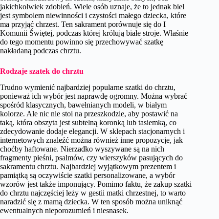
jakichkolwiek zdobień. Wiele osób uznaje, że to jednak biel
jest symbolem niewinności i czystości małego dziecka, które
ma przyjąć chrzest. Ten sakrament porównuje się do I
Komunii Świętej, podczas której królują białe stroje. Właśnie
do tego momentu powinno się przechowywać szatkę
nakładaną podczas chrztu.
Rodzaje szatek do chrztu
Trudno wymienić najbardziej popularne szatki do chrztu,
ponieważ ich wybór jest naprawdę ogromny. Można wybrać
spośród klasycznych, bawełnianych modeli, w białym
kolorze. Ale nic nie stoi na przeszkodzie, aby postawić na
taką, która obszyta jest subtelną koronką lub tasiemką, co
zdecydowanie dodaje elegancji. W sklepach stacjonarnych i
internetowych znaleźć można również inne propozycje, jak
choćby haftowane. Nierzadko wyszywane są na nich
fragmenty pieśni, psalmów, czy wierszyków pasujących do
sakramentu chrztu. Najbardziej wyjątkowym prezentem i
pamiątką są oczywiście szatki personalizowane, a wybór
wzorów jest także imponujący. Pomimo faktu, że zakup szatki
do chrztu najczęściej leży w gestii matki chrzestnej, to warto
naradzić się z mamą dziecka. W ten sposób można uniknąć
ewentualnych nieporozumień i niesnasek.