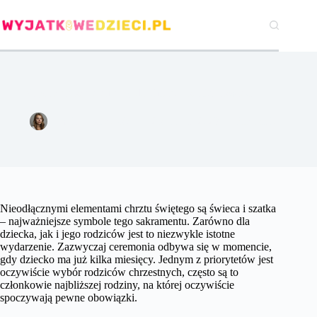
Przejdź
do
treści
Najważniejsze elementy do chrztu – szatka i świeca
Emilia Jastrzębska
2 sierpnia 2023
Pozostałe
Nieodłącznymi elementami chrztu świętego są świeca i szatka
– najważniejsze symbole tego sakramentu. Zarówno dla
dziecka, jak i jego rodziców jest to niezwykle istotne
wydarzenie. Zazwyczaj ceremonia odbywa się w momencie,
gdy dziecko ma już kilka miesięcy. Jednym z priorytetów jest
oczywiście wybór rodziców chrzestnych, często są to
członkowie najbliższej rodziny, na której oczywiście
spoczywają pewne obowiązki.