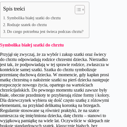
Spis treści
Symbolika białej szatki do chrztu
Rodzaje szatek do chrztu
Do czego potrzebna jest świeca podczas chrztu?
Symbolika białej szatki do chrztu
Przyjął się zwyczaj, że za wybór i zakup szatki oraz świecy
do chrztu odpowiadają rodzice chrzestni dziecka. Nierzadko
jest tak, że podpowiadają w tej sprawie rodzice, zwłaszcza w
kontekście samej szatki. Szatka do chrztu symbolizuje
przemianę duchową dziecka. W momencie, gdy kapłan prosi
matkę chrzestną o nałożenie szatki na pierś dziecka następuje
rozpoczęcie nowego życia, opartego na wartościach
chrześcijańskich. Do pewnego momentu szatki zawsze były
białe, obecnie przedmioty te przybierają różne formy i kolory.
Dla dziewczynek wybiera się dość często szatkę z różowymi
elementami, na przykład delikatną koronką na brzegach.
Regularnie stosowane są również praktyki, że na szatce
umieszcza się imię/imiona dziecka, datę chrztu – stanowi to
wyjątkową pamiątkę na wiele lat. Oczywiście w sklepach nie
brakuje standardowych szatek, klasycznie białych, bez