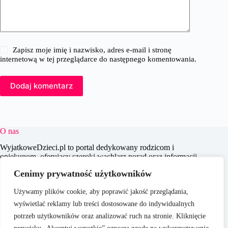
Zapisz moje imię i nazwisko, adres e-mail i stronę
internetową w tej przeglądarce do następnego komentowania.
Dodaj komentarz
O nas
WyjatkoweDzieci.pl to portal dedykowany rodzicom i
opiekunom, oferujący szeroki wachlarz porad oraz informacji
na temat wychowania, edukacji i zdrowia dzieci. Naszym
Cenimy prywatność użytkowników
celem jest wspieranie dorosłych w codziennych wyzwaniach
związanych z opieką nad dziećmi, dostarczając aktualnych i
Używamy plików cookie, aby poprawić jakość przeglądania,
praktycznych treści, które pomagają w świadomym i
efektywnym wychowywaniu młodego pokolenia.
wyświetlać reklamy lub treści dostosowane do indywidualnych
potrzeb użytkowników oraz analizować ruch na stronie. Kliknięcie