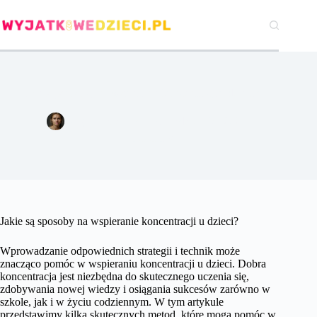
Przejdź
do
treści
Jakie są sposoby na wspieranie koncentracji u dzieci?
Agata Woźniak
8 października 2024
Pozostałe
Jakie są sposoby na wspieranie koncentracji u dzieci?
Wprowadzanie odpowiednich strategii i technik może
znacząco pomóc w wspieraniu koncentracji u dzieci. Dobra
koncentracja jest niezbędna do skutecznego uczenia się,
zdobywania nowej wiedzy i osiągania sukcesów zarówno w
szkole, jak i w życiu codziennym. W tym artykule
przedstawimy kilka skutecznych metod, które mogą pomóc w