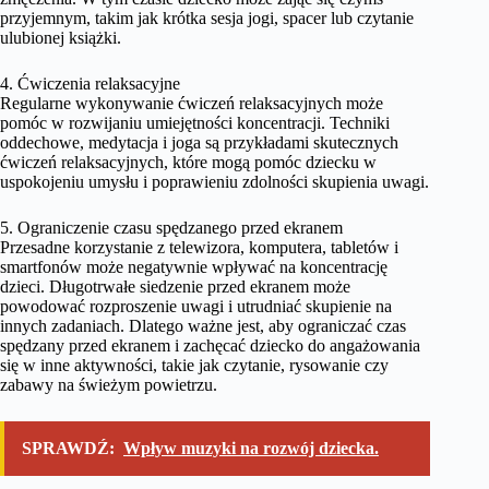
przyjemnym, takim jak krótka sesja jogi, spacer lub czytanie
ulubionej książki.
4. Ćwiczenia relaksacyjne
Regularne wykonywanie ćwiczeń relaksacyjnych może
pomóc w rozwijaniu umiejętności koncentracji. Techniki
oddechowe, medytacja i joga są przykładami skutecznych
ćwiczeń relaksacyjnych, które mogą pomóc dziecku w
uspokojeniu umysłu i poprawieniu zdolności skupienia uwagi.
5. Ograniczenie czasu spędzanego przed ekranem
Przesadne korzystanie z telewizora, komputera, tabletów i
smartfonów może negatywnie wpływać na koncentrację
dzieci. Długotrwałe siedzenie przed ekranem może
powodować rozproszenie uwagi i utrudniać skupienie na
innych zadaniach. Dlatego ważne jest, aby ograniczać czas
spędzany przed ekranem i zachęcać dziecko do angażowania
się w inne aktywności, takie jak czytanie, rysowanie czy
zabawy na świeżym powietrzu.
SPRAWDŹ:
Wpływ muzyki na rozwój dziecka.