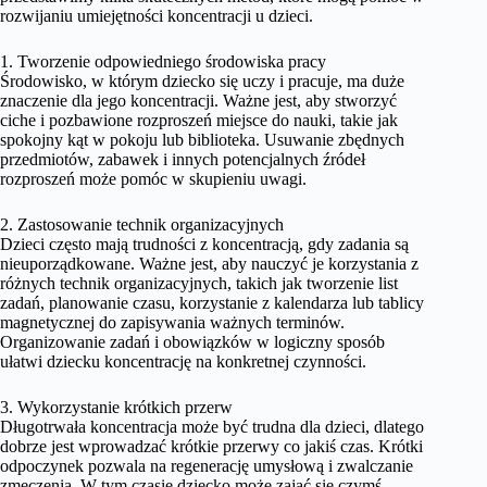
rozwijaniu umiejętności koncentracji u dzieci.
1. Tworzenie odpowiedniego środowiska pracy
Środowisko, w którym dziecko się uczy i pracuje, ma duże
znaczenie dla jego koncentracji. Ważne jest, aby stworzyć
ciche i pozbawione rozproszeń miejsce do nauki, takie jak
spokojny kąt w pokoju lub biblioteka. Usuwanie zbędnych
przedmiotów, zabawek i innych potencjalnych źródeł
rozproszeń może pomóc w skupieniu uwagi.
2. Zastosowanie technik organizacyjnych
Dzieci często mają trudności z koncentracją, gdy zadania są
nieuporządkowane. Ważne jest, aby nauczyć je korzystania z
różnych technik organizacyjnych, takich jak tworzenie list
zadań, planowanie czasu, korzystanie z kalendarza lub tablicy
magnetycznej do zapisywania ważnych terminów.
Organizowanie zadań i obowiązków w logiczny sposób
ułatwi dziecku koncentrację na konkretnej czynności.
3. Wykorzystanie krótkich przerw
Długotrwała koncentracja może być trudna dla dzieci, dlatego
dobrze jest wprowadzać krótkie przerwy co jakiś czas. Krótki
odpoczynek pozwala na regenerację umysłową i zwalczanie
zmęczenia. W tym czasie dziecko może zająć się czymś