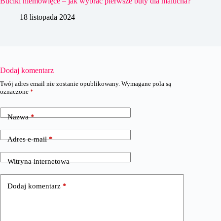
Buciki niemowlęce – jak wybrać pierwsze buty dla malucha?
18 listopada 2024
Dodaj komentarz
Twój adres email nie zostanie opublikowany.
Wymagane pola są
oznaczone
*
Nazwa
*
Adres e-mail
*
Witryna internetowa
Dodaj komentarz
*