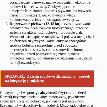
coraz bardziej panować nad swoim ciałem, ekonomią
ruchów i ich celowością. Zdobywają cenne
umiejętności ruchowe (podczas pływania, na łyżwach,
nartach i rowerze). Dziecko uwielbia wtedy
konkurowanie z innymi, osiąganie zwycięstw.
Dojrzewanie płciowe (12-18 lat)
– czas powstawania
pewnych zakłóceń rozwoju motorycznego, przez co
zmienia się aktywność ruchowa i proporcje ciała.
Wzmacnia się napięcie mięśniowe i pojawia mniej chęci
do ćwiczeń fizycznych. Takie lenistwo szczególnie
spotyka kobiety, szczególnie przed i podczas
pierwszych miesiączek, co ma stanowić ochronę
organizmu przed pozbyciem się zbytniej ilości
potrzebnej energii do właściwego działania wszystkich
funkcji rozrodczych.
SPRAWDŹ:
Zajęcia sportowe dla malucha – sposób
na integrację z rodzicem
Co stymuluje i wspomaga
aktywność fizyczna u dzieci
?
Rozwój fizyczny, intelektualny, motoryczny, psychiczny,
społeczny. To tylko pokazuje, jak ważna jest aktywność
fizyczna już w dzieciństwie i młodości. Może zadecydować o