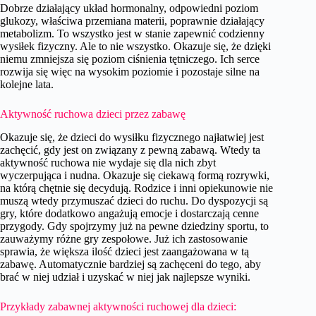
Dobrze działający układ hormonalny, odpowiedni poziom
glukozy, właściwa przemiana materii, poprawnie działający
metabolizm. To wszystko jest w stanie zapewnić codzienny
wysiłek fizyczny. Ale to nie wszystko. Okazuje się, że dzięki
niemu zmniejsza się poziom ciśnienia tętniczego. Ich serce
rozwija się więc na wysokim poziomie i pozostaje silne na
kolejne lata.
Aktywność ruchowa dzieci przez zabawę
Okazuje się, że dzieci do wysiłku fizycznego najłatwiej jest
zachęcić, gdy jest on związany z pewną zabawą. Wtedy ta
aktywność ruchowa nie wydaje się dla nich zbyt
wyczerpująca i nudna. Okazuje się ciekawą formą rozrywki,
na którą chętnie się decydują. Rodzice i inni opiekunowie nie
muszą wtedy przymuszać dzieci do ruchu. Do dyspozycji są
gry, które dodatkowo angażują emocje i dostarczają cenne
przygody. Gdy spojrzymy już na pewne dziedziny sportu, to
zauważymy różne gry zespołowe. Już ich zastosowanie
sprawia, że większa ilość dzieci jest zaangażowana w tą
zabawę. Automatycznie bardziej są zachęceni do tego, aby
brać w niej udział i uzyskać w niej jak najlepsze wyniki.
Przykłady zabawnej aktywności ruchowej dla dzieci: