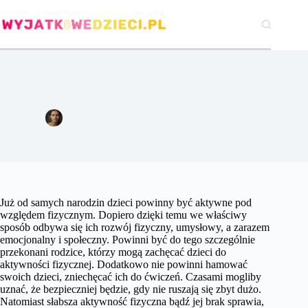
Przejdź
do
treści
Jak ważna aktywność fizyczna u dzieci?
Agata Woźniak
10 marca 2018
Sport
Już od samych narodzin dzieci powinny być aktywne pod
względem fizycznym. Dopiero dzięki temu we właściwy
sposób odbywa się ich rozwój fizyczny, umysłowy, a zarazem
emocjonalny i społeczny. Powinni być do tego szczególnie
przekonani rodzice, którzy mogą zachęcać dzieci do
aktywności fizycznej. Dodatkowo nie powinni hamować
swoich dzieci, zniechęcać ich do ćwiczeń. Czasami mogliby
uznać, że bezpieczniej będzie, gdy nie ruszają się zbyt dużo.
Natomiast słabsza aktywność fizyczna bądź jej brak sprawia,