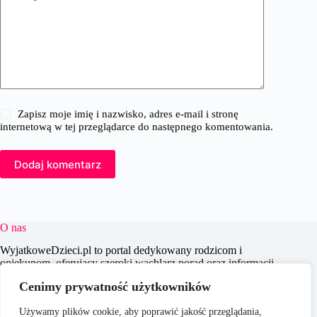
Zapisz moje imię i nazwisko, adres e-mail i stronę
internetową w tej przeglądarce do następnego komentowania.
Dodaj komentarz
O nas
WyjatkoweDzieci.pl to portal dedykowany rodzicom i
opiekunom, oferujący szeroki wachlarz porad oraz informacji
na temat wychowania, edukacji i zdrowia dzieci. Naszym
Cenimy prywatność użytkowników
celem jest wspieranie dorosłych w codziennych wyzwaniach
związanych z opieką nad dziećmi, dostarczając aktualnych i
Używamy plików cookie, aby poprawić jakość przeglądania,
praktycznych treści, które pomagają w świadomym i