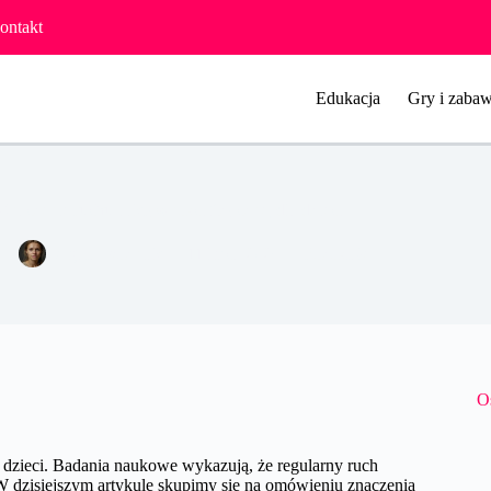
ontakt
Edukacja
Gry i zabaw
Znaczenie ruchu i aktywności fizycznej dla dzieci.
Agata Woźniak
11 lipca 2024
Pozostałe
O
zieci. Badania naukowe wykazują, że regularny ruch
 dzisiejszym artykule skupimy się na omówieniu znaczenia