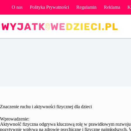
Przejdź
O nas
Polityka Prywatności
Regulamin
Reklama
K
do
treści
Znaczenie ruchu i aktywności fizycznej dla dzieci
Wprowadzenie:
Aktywność fizyczna odgrywa kluczową rolę w prawidłowym rozwoju d
pozytywnie wpływa na zdrowie psychiczne i fizyczne najmłodszych. W