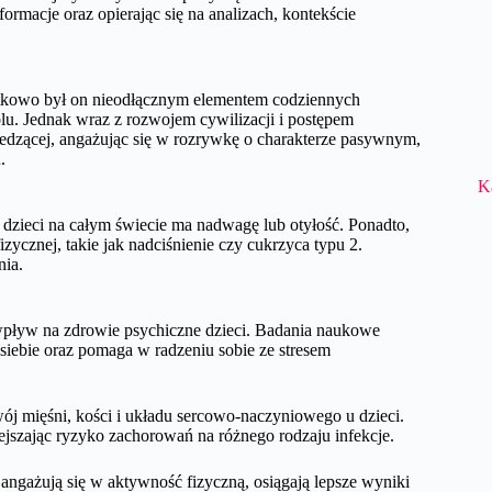
formacje oraz opierając się na analizach, kontekście
czątkowo był on nieodłącznym elementem codziennych
lu. Jednak wraz z rozwojem cywilizacji i postępem
siedzącej, angażując się w rozrywkę o charakterze pasywnym,
.
K
dzieci na całym świecie ma nadwagę lub otyłość. Ponadto,
zycznej, takie jak nadciśnienie czy cukrzyca typu 2.
nia.
wpływ na zdrowie psychiczne dzieci. Badania naukowe
 siebie oraz pomaga w radzeniu sobie ze stresem
j mięśni, kości i układu sercowo-naczyniowego u dzieci.
szając ryzyko zachorowań na różnego rodzaju infekcje.
e angażują się w aktywność fizyczną, osiągają lepsze wyniki