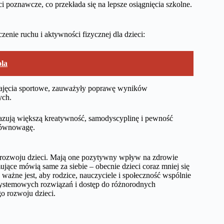
 poznawcze, co przekłada się na lepsze osiągnięcia szkolne.
enie ruchu i aktywności fizycznej dla dzieci:
ola
 zajęcia sportowe, zauważyły poprawę wyników
ych.
kazują większą kreatywność, samodyscyplinę i pewność
 równowagę.
rozwoju dzieci. Mają one pozytywny wpływ na zdrowie
rmujące mówią same za siebie – obecnie dzieci coraz mniej się
ażne jest, aby rodzice, nauczyciele i społeczność wspólnie
ystemowych rozwiązań i dostęp do różnorodnych
o rozwoju dzieci.