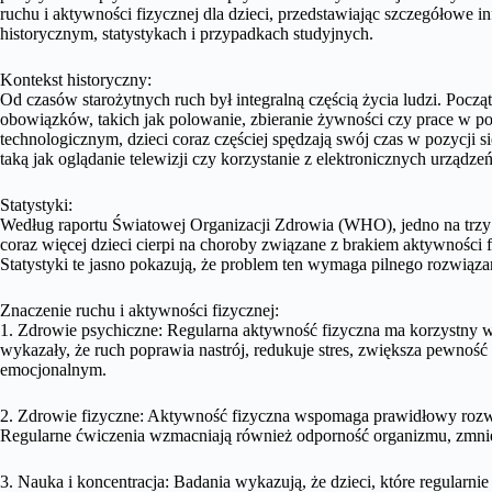
ruchu i aktywności fizycznej dla dzieci, przedstawiając szczegółowe in
historycznym, statystykach i przypadkach studyjnych.
Kontekst historyczny:
Od czasów starożytnych ruch był integralną częścią życia ludzi. Po
obowiązków, takich jak polowanie, zbieranie żywności czy prace w po
technologicznym, dzieci coraz częściej spędzają swój czas w pozycji 
taką jak oglądanie telewizji czy korzystanie z elektronicznych urządzeń
Statystyki:
Według raportu Światowej Organizacji Zdrowia (WHO), jedno na trzy 
coraz więcej dzieci cierpi na choroby związane z brakiem aktywności fi
Statystyki te jasno pokazują, że problem ten wymaga pilnego rozwiąza
Znaczenie ruchu i aktywności fizycznej:
1. Zdrowie psychiczne: Regularna aktywność fizyczna ma korzystny 
wykazały, że ruch poprawia nastrój, redukuje stres, zwiększa pewność
emocjonalnym.
2. Zdrowie fizyczne: Aktywność fizyczna wspomaga prawidłowy rozwó
Regularne ćwiczenia wzmacniają również odporność organizmu, zmniej
3. Nauka i koncentracja: Badania wykazują, że dzieci, które regularni