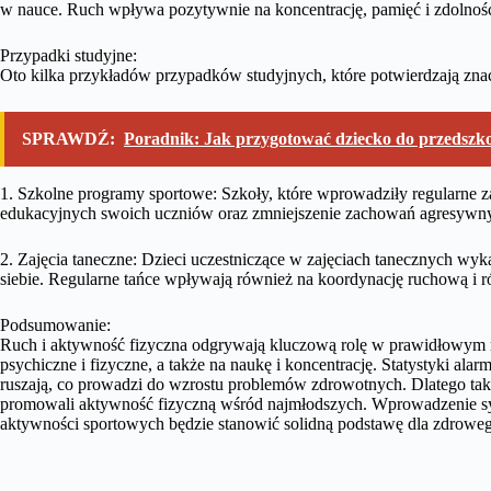
w nauce. Ruch wpływa pozytywnie na koncentrację, pamięć i zdolności
Przypadki studyjne:
Oto kilka przykładów przypadków studyjnych, które potwierdzają znacz
SPRAWDŹ:
Poradnik: Jak przygotować dziecko do przedszk
1. Szkolne programy sportowe: Szkoły, które wprowadziły regularne
edukacyjnych swoich uczniów oraz zmniejszenie zachowań agresywn
2. Zajęcia taneczne: Dzieci uczestniczące w zajęciach tanecznych wy
siebie. Regularne tańce wpływają również na koordynację ruchową i
Podsumowanie:
Ruch i aktywność fizyczna odgrywają kluczową rolę w prawidłowym 
psychiczne i fizyczne, a także na naukę i koncentrację. Statystyki ala
ruszają, co prowadzi do wzrostu problemów zdrowotnych. Dlatego tak w
promowali aktywność fizyczną wśród najmłodszych. Wprowadzenie s
aktywności sportowych będzie stanowić solidną podstawę dla zdroweg