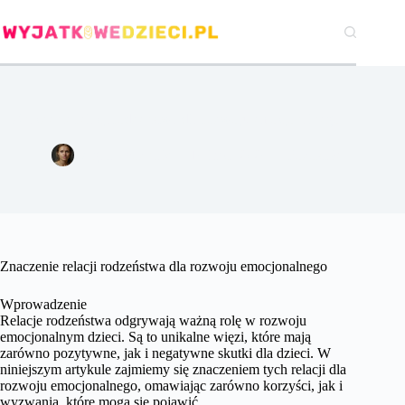
Przejdź
do
treści
Znaczenie relacji rodzeństwa dla rozwoju emocjonalnego.
Agata Woźniak
14 lipca 2024
Pozostałe
Znaczenie relacji rodzeństwa dla rozwoju emocjonalnego
Wprowadzenie
Relacje rodzeństwa odgrywają ważną rolę w rozwoju
emocjonalnym dzieci. Są to unikalne więzi, które mają
zarówno pozytywne, jak i negatywne skutki dla dzieci. W
niniejszym artykule zajmiemy się znaczeniem tych relacji dla
rozwoju emocjonalnego, omawiając zarówno korzyści, jak i
wyzwania, które mogą się pojawić.