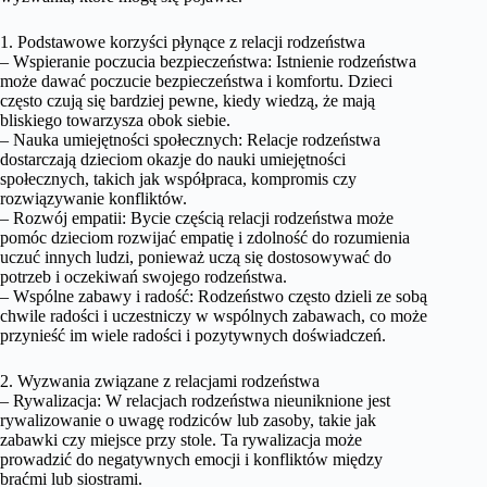
1. Podstawowe korzyści płynące z relacji rodzeństwa
– Wspieranie poczucia bezpieczeństwa: Istnienie rodzeństwa
może dawać poczucie bezpieczeństwa i komfortu. Dzieci
często czują się bardziej pewne, kiedy wiedzą, że mają
bliskiego towarzysza obok siebie.
– Nauka umiejętności społecznych: Relacje rodzeństwa
dostarczają dzieciom okazje do nauki umiejętności
społecznych, takich jak współpraca, kompromis czy
rozwiązywanie konfliktów.
– Rozwój empatii: Bycie częścią relacji rodzeństwa może
pomóc dzieciom rozwijać empatię i zdolność do rozumienia
uczuć innych ludzi, ponieważ uczą się dostosowywać do
potrzeb i oczekiwań swojego rodzeństwa.
– Wspólne zabawy i radość: Rodzeństwo często dzieli ze sobą
chwile radości i uczestniczy w wspólnych zabawach, co może
przynieść im wiele radości i pozytywnych doświadczeń.
2. Wyzwania związane z relacjami rodzeństwa
– Rywalizacja: W relacjach rodzeństwa nieuniknione jest
rywalizowanie o uwagę rodziców lub zasoby, takie jak
zabawki czy miejsce przy stole. Ta rywalizacja może
prowadzić do negatywnych emocji i konfliktów między
braćmi lub siostrami.