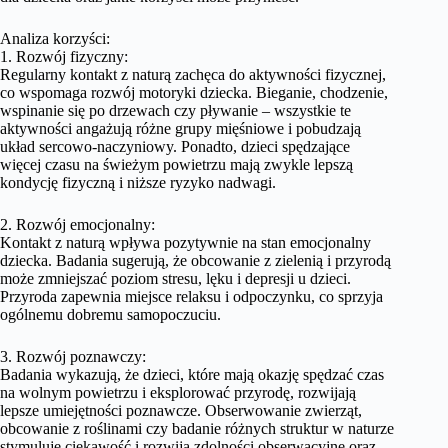
Analiza korzyści:
1. Rozwój fizyczny:
Regularny kontakt z naturą zachęca do aktywności fizycznej,
co wspomaga rozwój motoryki dziecka. Bieganie, chodzenie,
wspinanie się po drzewach czy pływanie – wszystkie te
aktywności angażują różne grupy mięśniowe i pobudzają
układ sercowo-naczyniowy. Ponadto, dzieci spędzające
więcej czasu na świeżym powietrzu mają zwykle lepszą
kondycję fizyczną i niższe ryzyko nadwagi.
2. Rozwój emocjonalny:
Kontakt z naturą wpływa pozytywnie na stan emocjonalny
dziecka. Badania sugerują, że obcowanie z zielenią i przyrodą
może zmniejszać poziom stresu, lęku i depresji u dzieci.
Przyroda zapewnia miejsce relaksu i odpoczynku, co sprzyja
ogólnemu dobremu samopoczuciu.
3. Rozwój poznawczy:
Badania wykazują, że dzieci, które mają okazję spędzać czas
na wolnym powietrzu i eksplorować przyrodę, rozwijają
lepsze umiejętności poznawcze. Obserwowanie zwierząt,
obcowanie z roślinami czy badanie różnych struktur w naturze
stymuluje ciekawość i rozwija zdolności obserwacyjne oraz