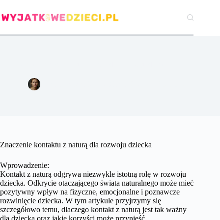
Przejdź
do
treści
Znaczenie kontaktu z naturą dla rozwoju dziecka.
Agata Woźniak
23 lipca 2024
Pozostałe
Znaczenie kontaktu z naturą dla rozwoju dziecka
Wprowadzenie:
Kontakt z naturą odgrywa niezwykle istotną rolę w rozwoju
dziecka. Odkrycie otaczającego świata naturalnego może mieć
pozytywny wpływ na fizyczne, emocjonalne i poznawcze
rozwinięcie dziecka. W tym artykule przyjrzymy się
szczegółowo temu, dlaczego kontakt z naturą jest tak ważny
dla dziecka oraz jakie korzyści może przynieść.