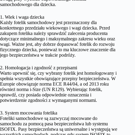
samochodowego dla dziecka.
1. Wiek i waga dziecka
Każdy fotelik samochodowy jest przeznaczony dla
konkretnego przedziału wiekowego i wagi dziecka. Przed
zakupem fotelika należy sprawdzić zalecenia producenta
dotyczące minimalnego i maksymalnego zakresu wieku oraz
wagi. Ważne jest, aby dobrze dopasować fotelik do rozwoju
fizycznego dziecka, ponieważ to ma kluczowe znaczenie dla
jego bezpieczeństwa w trakcie podróży.
2. Homologacja i zgodność z przepisami
Warto upewnić się, czy wybrany fotelik jest homologowany i
spełnia wszystkie obowiązujące przepisy bezpieczeństwa. W
Europie obowiązuje norma ECE R44/04, a od 2013 roku
również norma i-Size (UN R129). Wybierając fotelik,
sprawdź, czy posiada odpowiednie oznaczenia i
potwierdzenie zgodności z wymaganymi normami.
3. System mocowania fotelika
Foteliki samochodowe są zazwyczaj mocowane do
samochodu za pomocą pasa bezpieczeństwa lub systemu
ISOFIX. Pasy bezpieczeństwa są uniwersalne i występują we
wszystkich samochodach, podczas gdy system ISOFIX to