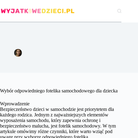
Przejdź
do
treści
Wybór odpowiedniego fotelika samochodowego dla dziecka.
Agata Woźniak
25 czerwca 2024
Pozostałe
Wybór odpowiedniego fotelika samochodowego dla dziecka
Wprowadzenie
Bezpieczeństwo dzieci w samochodzie jest priorytetem dla
każdego rodzica. Jednym z najważniejszych elementów
wyposażenia samochodu, który zapewnia ochronę i
bezpieczeństwo malucha, jest fotelik samochodowy. W tym
artykule omówimy różne czynniki, które warto wziąć pod
uwagę przy wyborze odpowiedniego fotelika