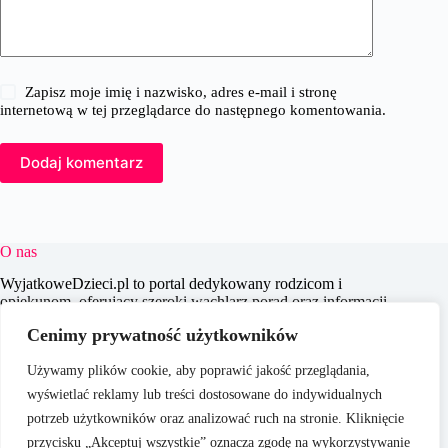
Zapisz moje imię i nazwisko, adres e-mail i stronę
internetową w tej przeglądarce do następnego komentowania.
Dodaj komentarz
O nas
WyjatkoweDzieci.pl to portal dedykowany rodzicom i
opiekunom, oferujący szeroki wachlarz porad oraz informacji
na temat wychowania, edukacji i zdrowia dzieci. Naszym
Cenimy prywatność użytkowników
celem jest wspieranie dorosłych w codziennych wyzwaniach
związanych z opieką nad dziećmi, dostarczając aktualnych i
Używamy plików cookie, aby poprawić jakość przeglądania,
praktycznych treści, które pomagają w świadomym i
efektywnym wychowywaniu młodego pokolenia.
wyświetlać reklamy lub treści dostosowane do indywidualnych
potrzeb użytkowników oraz analizować ruch na stronie. Kliknięcie
przycisku „Akceptuj wszystkie” oznacza zgodę na wykorzystywanie