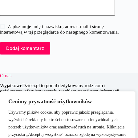
Zapisz moje imię i nazwisko, adres e-mail i stronę
internetową w tej przeglądarce do następnego komentowania.
Dodaj komentarz
O nas
WyjatkoweDzieci.pl to portal dedykowany rodzicom i
opiekunom, oferujący szeroki wachlarz porad oraz informacji
na temat wychowania, edukacji i zdrowia dzieci. Naszym
Cenimy prywatność użytkowników
celem jest wspieranie dorosłych w codziennych wyzwaniach
związanych z opieką nad dziećmi, dostarczając aktualnych i
Używamy plików cookie, aby poprawić jakość przeglądania,
praktycznych treści, które pomagają w świadomym i
efektywnym wychowywaniu młodego pokolenia.
wyświetlać reklamy lub treści dostosowane do indywidualnych
potrzeb użytkowników oraz analizować ruch na stronie. Kliknięcie
przycisku „Akceptuj wszystkie” oznacza zgodę na wykorzystywanie