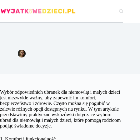
Przejdź
do
treści
Wybór odpowiednich ubranek dla niemowląt i małych dzieci.
Agata Woźniak
25 lipca 2024
Pozostałe
Wybór odpowiednich ubranek dla niemowląt i małych dzieci
jest niezwykle ważny, aby zapewnić im komfort,
bezpieczeństwo i zdrowie. Często można się pogubić w
zalewie różnych opcji dostępnych na rynku. W tym artykule
przedstawimy praktyczne wskazówki dotyczące wyboru
ubrań dla niemowląt i małych dzieci, które pomogą rodzicom
podjąć świadome decyzje.
1. Komfort i funkcjonalność