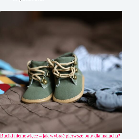
Buciki niemowlęce – jak wybrać pierwsze buty dla malucha?