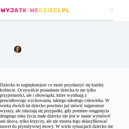
Przejdź
do
treści
Problem z mową u dziecka
Agata Woźniak
30 czerwca 2017
Zdrowie
Dziecko to najpiękniejsze co może przydarzyć się każdej
kobiecie. Oczywiście posiadanie dziecka to nie tylko
przyjemności, ale i obowiązki, które wynikają z
prawidłowego wychowania, takiego młodego człowieka. W
wieku dwóch lat dziecko powinno już mówić najprostsze
wyrazy, ale zdarzają się przypadki, gdy pomimo osiągnięcia
drugiego roku życia małe dziecko nie jest w stanie wymówić
ani słowa, tylko krzyczy, ale nie można tego sklasyfikować
nawet do prymitywnej mowy. W wielu sytuacjach dziecko nie