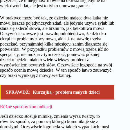
przyznać, że umiejętność mówienia określa się jedynie na
wiek dwóch lat, ale jest to tylko umowna granica.
W praktyce może być tak, że dziecko mające dwa latka nie
mówi jeszcze pojedynczych zdań, ale jedynie używa sylab lub
stara się sklecić słowa, ale brzmi to, jak bełkotliwa mowa.
Oczywiście zawsze jest prawdopodobieństwo, że dziecko
cierpi na problemy z wymową, ale tak naprawdę trzeba
poczekać, przynajmniej kilka miesięcy, zanim diagnoza się
potwierdzi. W przypadku problemów z mową trzeba iść do
specjalisty, nie można z tym czekać, ponieważ później
dziecko będzie miało o wiele większy problem z
wymówieniem pewnych słów. Oczywiście logopeda na swój
sposób ocenia mowę dziecka. W ten sposób łatwo zauważyć,
czy braki wynikają z mowy werbalnej.
SPRAWDŹ:
Kurzajka - problem małych dzieci
Różne sposoby komunikacji
Jeśli dziecko stosuje mimikę, zmienia wyraz twarzy, to
również sposób, za pomocą którego komunikuje się z
dorosłymi. Oczywiście logopeda w takich wypadkach musi