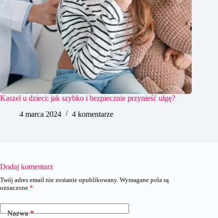
Kaszel u dzieci: jak szybko i bezpiecznie przynieść ulgę?
4 marca 2024
4 komentarze
Dodaj komentarz
Twój adres email nie zostanie opublikowany.
Wymagane pola są
oznaczone
*
Nazwa
*