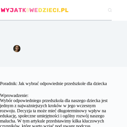
Przejdź
do
treści
Poradnik: Jak wybrać odpowiednie przedszkole dla dziecka
Agata Woźniak
13 sierpnia 2024
Pozostałe
Poradnik: Jak wybrać odpowiednie przedszkole dla dziecka
Wprowadzenie:
Wybór odpowiedniego przedszkola dla naszego dziecka jest
jednym z najważniejszych kroków w jego wczesnym
rozwoju. Decyzja ta może mieć długoterminowy wpływ na
edukację, społeczne umiejętności i ogólny rozwój naszego
malucha. W tym artykule przedstawimy kilka kluczowych
czynników, które warto wziąć pod uwagę podczas