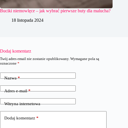
Buciki niemowlęce – jak wybrać pierwsze buty dla malucha?
18 listopada 2024
Dodaj komentarz
Twój adres email nie zostanie opublikowany.
Wymagane pola są
oznaczone
*
Nazwa
*
Adres e-mail
*
Witryna internetowa
Dodaj komentarz
*