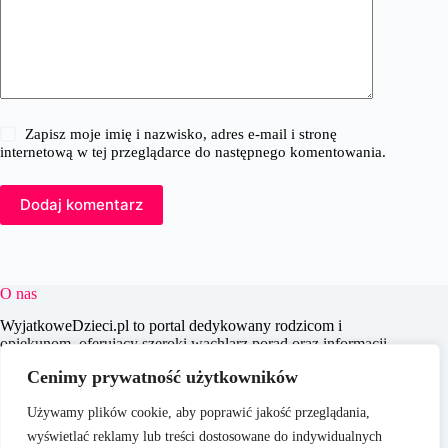
Zapisz moje imię i nazwisko, adres e-mail i stronę
internetową w tej przeglądarce do następnego komentowania.
Dodaj komentarz
O nas
WyjatkoweDzieci.pl to portal dedykowany rodzicom i
opiekunom, oferujący szeroki wachlarz porad oraz informacji
na temat wychowania, edukacji i zdrowia dzieci. Naszym
Cenimy prywatność użytkowników
celem jest wspieranie dorosłych w codziennych wyzwaniach
związanych z opieką nad dziećmi, dostarczając aktualnych i
Używamy plików cookie, aby poprawić jakość przeglądania,
praktycznych treści, które pomagają w świadomym i
efektywnym wychowywaniu młodego pokolenia.
wyświetlać reklamy lub treści dostosowane do indywidualnych