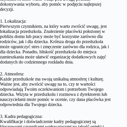
dokonywania wyboru, aby pomóc w podjęciu najlepszej
decyzji.
1. Lokalizacja:
Pierwszym czynnikiem, na który warto zwrócić uwagę, jest
lokalizacja przedszkola. Znalezienie placówki położonej w
pobliżu domu lub pracy może być korzystne zarówno dla
rodziców, jak i dla dziecka. Krótsza droga do przedszkola
może ograniczyć stres i zmęczenie zarówno dla rodzica, jak i
dla dziecka. Ponadto, bliskość przedszkola do miejsca
zamieszkania może ułatwić organizację dodatkowych zajęć
dodanych do codziennego rozkładu dnia.
2. Atmosfera:
Każde przedszkole ma swoją unikalną atmosferę i kulturę.
Ważne jest, aby zwrócić uwagę na to, czy te wartości
odpowiadają Twoim oczekiwaniom i potrzebom Twojego
dziecka. Wizyta w przedszkolu i rozmowa z dyrektorem lub
nauczycielami może pomóc w ocenie, czy dana placówka jest
odpowiednia dla Twojego dziecka.
3. Kadra pedagogiczna:
Kwalifikacje i doświadczenie kadry pedagogicznej są
kluczowymi czynnikami wpływającymi na jakość opieki i