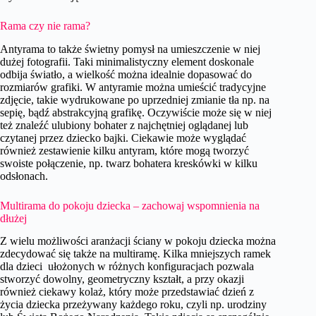
Rama czy nie rama?
Antyrama to także świetny pomysł na umieszczenie w niej
dużej fotografii. Taki minimalistyczny element doskonale
odbija światło, a wielkość można idealnie dopasować do
rozmiarów grafiki. W antyramie można umieścić tradycyjne
zdjęcie, takie wydrukowane po uprzedniej zmianie tła np. na
sepię, bądź abstrakcyjną grafikę. Oczywiście może się w niej
też znaleźć ulubiony bohater z najchętniej oglądanej lub
czytanej przez dziecko bajki. Ciekawie może wyglądać
również zestawienie kilku antyram, które mogą tworzyć
swoiste połączenie, np. twarz bohatera kreskówki w kilku
odsłonach.
Multirama do pokoju dziecka – zachowaj wspomnienia na
dłużej
Z wielu możliwości aranżacji ściany w pokoju dziecka można
zdecydować się także na multiramę. Kilka mniejszych ramek
dla dzieci ułożonych w różnych konfiguracjach pozwala
stworzyć dowolny, geometryczny kształt, a przy okazji
również ciekawy kolaż, który może przedstawiać dzień z
życia dziecka przeżywany każdego roku, czyli np. urodziny