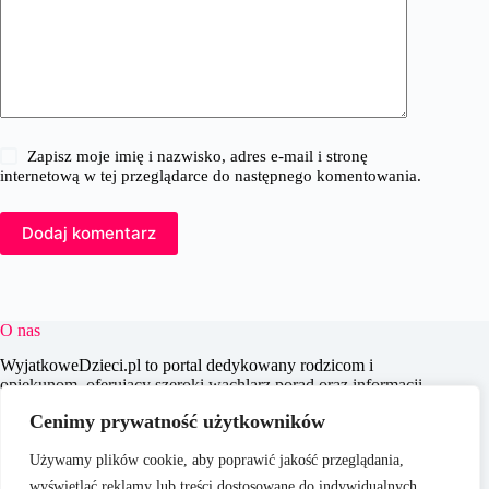
Zapisz moje imię i nazwisko, adres e-mail i stronę
internetową w tej przeglądarce do następnego komentowania.
Dodaj komentarz
O nas
WyjatkoweDzieci.pl to portal dedykowany rodzicom i
opiekunom, oferujący szeroki wachlarz porad oraz informacji
na temat wychowania, edukacji i zdrowia dzieci. Naszym
Cenimy prywatność użytkowników
celem jest wspieranie dorosłych w codziennych wyzwaniach
związanych z opieką nad dziećmi, dostarczając aktualnych i
Używamy plików cookie, aby poprawić jakość przeglądania,
praktycznych treści, które pomagają w świadomym i
efektywnym wychowywaniu młodego pokolenia.
wyświetlać reklamy lub treści dostosowane do indywidualnych