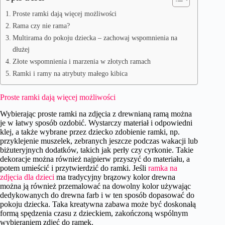
Proste ramki dają więcej możliwości
Rama czy nie rama?
Multirama do pokoju dziecka – zachowaj wspomnienia na
dłużej
Złote wspomnienia i marzenia w złotych ramach
Ramki i ramy na atrybuty małego kibica
Proste ramki dają więcej możliwości
Wybierając proste ramki na zdjęcia z drewnianą ramą można
je w łatwy sposób ozdobić. Wystarczy materiał i odpowiedni
klej, a także wybrane przez dziecko zdobienie ramki, np.
przyklejenie muszelek, zebranych jeszcze podczas wakacji lub
biżuteryjnych dodatków, takich jak perły czy cyrkonie. Takie
dekoracje można również najpierw przyszyć do materiału, a
potem umieścić i przytwierdzić do ramki. Jeśli
ramka na
zdjęcia dla dzieci
ma tradycyjny brązowy kolor drewna
można ją również przemalować na dowolny kolor używając
dedykowanych do drewna farb i w ten sposób dopasować do
pokoju dziecka. Taka kreatywna zabawa może być doskonałą
formą spędzenia czasu z dzieckiem, zakończoną wspólnym
wybieraniem zdjęć do ramek.