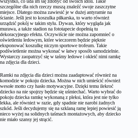
wszystko, co uda im się zdobyć od swoich idoli. Takie
szczególne dla nich rzeczy muszą znaleźć swoje zaszczytne
miejsce. Dlatego można zawiesić je w dużej antyramie na
ścianie. Jeśli jest to koszulka piłkarska, to warto również
urządzić pokój w takim stylu. Dywan, który wygląda jak
murawa, a także stadion na fototapecie dopełnią tu
dekoracyjnego efektu. Oczywiście nie można zapomnieć o
oświetleniu ledowym, które wieczorem będzie pięknie
eksponować koszulkę niczym sportowe trofeum. Takie
podświetlenie można wykonać w łatwy sposób samodzielnie.
Wystarczy zaopatrzyć się w taśmy ledowe i okleić nimi ramkę
na zdjęcia dla dzieci.
Ramki na zdjęcia dla dzieci można zaadaptować również na
komodzie w pokoju dziecka. Można w nich umieścić również
wesołe motto czy hasło motywacyjne. Dzięki temu ilekroć
dziecko na nie spojrzy będzie się uśmiechać. Warto wybrać do
pokoju dziecka ramkę wykonaną z pleksi, która jest nie tylko
lekka, ale również w razie, gdy spadnie nie narobi żadnych
szkód. Jeśli decydujemy się na szklaną ramę lepiej powiesić ją
nieco wyżej na solidnych taśmach montażowych, aby dziecko
nie miało szansy jej strącić.