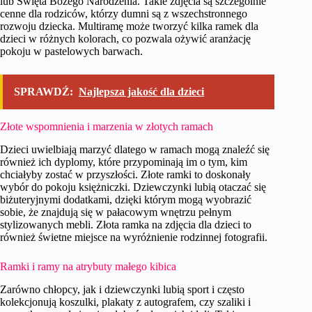
lub Święta Bożego Narodzenia. Takie zdjęcia są szczególnie
cenne dla rodziców, którzy dumni są z wszechstronnego
rozwoju dziecka. Multiramę może tworzyć kilka ramek dla
dzieci w różnych kolorach, co pozwala ożywić aranżację
pokoju w pastelowych barwach.
SPRAWDŹ:
Najlepsza jakość dla dzieci
Złote wspomnienia i marzenia w złotych ramach
Dzieci uwielbiają marzyć dlatego w ramach mogą znaleźć się
również ich dyplomy, które przypominają im o tym, kim
chciałyby zostać w przyszłości. Złote ramki to doskonały
wybór do pokoju księżniczki. Dziewczynki lubią otaczać się
biżuteryjnymi dodatkami, dzięki którym mogą wyobrazić
sobie, że znajdują się w pałacowym wnętrzu pełnym
stylizowanych mebli. Złota ramka na zdjęcia dla dzieci to
również świetne miejsce na wyróżnienie rodzinnej fotografii.
Ramki i ramy na atrybuty małego kibica
Zarówno chłopcy, jak i dziewczynki lubią sport i często
kolekcjonują koszulki, plakaty z autografem, czy szaliki i