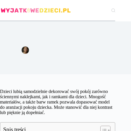
Przejdź
do
treści
Oryginalne ramki, które warto mieć
Agata Woźniak
28 września 2018
Gry i zabawki
Dzieci lubią samodzielnie dekorować swój pokój zarówno
ściennymi naklejkami, jak i ramkami dla dzieci. Mnogość
materiałów, a także barw ramek pozwala dopasować model
do aranżacji pokoju dziecka. Może stanowić dla niej kontrast
lub pięknie ją dopełniać.
Spis treści