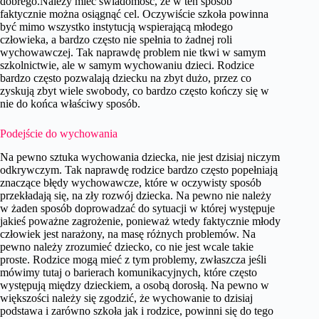
dobrego.Należy mieć świadomość, że w ten sposób
faktycznie można osiągnąć cel. Oczywiście szkoła powinna
być mimo wszystko instytucją wspierającą młodego
człowieka, a bardzo często nie spełnia to żadnej roli
wychowawczej. Tak naprawdę problem nie tkwi w samym
szkolnictwie, ale w samym wychowaniu dzieci. Rodzice
bardzo często pozwalają dziecku na zbyt dużo, przez co
zyskują zbyt wiele swobody, co bardzo często kończy się w
nie do końca właściwy sposób.
Podejście do wychowania
Na pewno sztuka wychowania dziecka, nie jest dzisiaj niczym
odkrywczym. Tak naprawdę rodzice bardzo często popełniają
znaczące błędy wychowawcze, które w oczywisty sposób
przekładają się, na zły rozwój dziecka. Na pewno nie należy
w żaden sposób doprowadzać do sytuacji w której występuje
jakieś poważne zagrożenie, ponieważ wtedy faktycznie młody
człowiek jest narażony, na masę różnych problemów. Na
pewno należy zrozumieć dziecko, co nie jest wcale takie
proste. Rodzice mogą mieć z tym problemy, zwłaszcza jeśli
mówimy tutaj o barierach komunikacyjnych, które często
występują między dzieckiem, a osobą dorosłą. Na pewno w
większości należy się zgodzić, że wychowanie to dzisiaj
podstawa i zarówno szkoła jak i rodzice, powinni się do tego