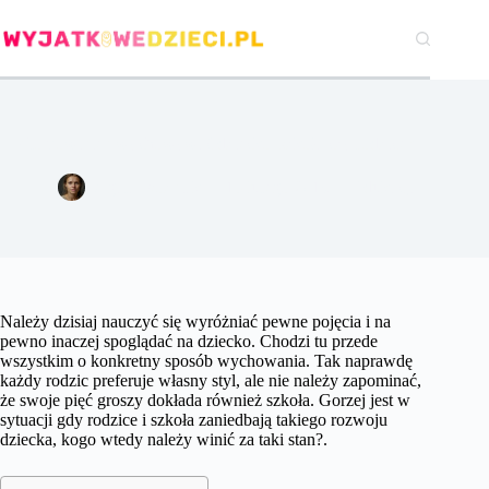
Przejdź
do
treści
Kto powinien wychowywać dziecko: szkoła czy rodzice?
Agata Woźniak
15 lutego 2018
Edukacja
Należy dzisiaj nauczyć się wyróżniać pewne pojęcia i na
pewno inaczej spoglądać na dziecko. Chodzi tu przede
wszystkim o konkretny sposób wychowania. Tak naprawdę
każdy rodzic preferuje własny styl, ale nie należy zapominać,
że swoje pięć groszy dokłada również szkoła. Gorzej jest w
sytuacji gdy rodzice i szkoła zaniedbają takiego rozwoju
dziecka, kogo wtedy należy winić za taki stan?.