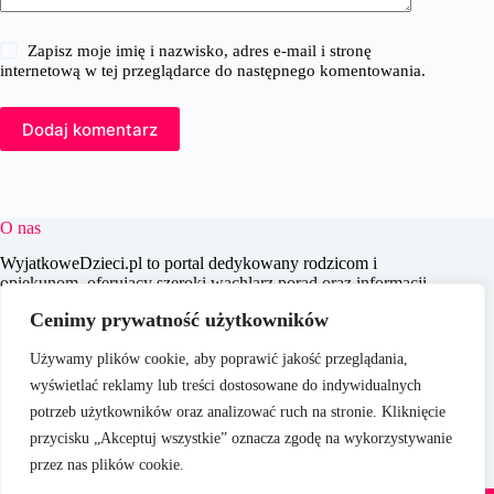
Zapisz moje imię i nazwisko, adres e-mail i stronę
internetową w tej przeglądarce do następnego komentowania.
Dodaj komentarz
O nas
WyjatkoweDzieci.pl to portal dedykowany rodzicom i
opiekunom, oferujący szeroki wachlarz porad oraz informacji
na temat wychowania, edukacji i zdrowia dzieci. Naszym
Cenimy prywatność użytkowników
celem jest wspieranie dorosłych w codziennych wyzwaniach
związanych z opieką nad dziećmi, dostarczając aktualnych i
Używamy plików cookie, aby poprawić jakość przeglądania,
praktycznych treści, które pomagają w świadomym i
efektywnym wychowywaniu młodego pokolenia.
wyświetlać reklamy lub treści dostosowane do indywidualnych
potrzeb użytkowników oraz analizować ruch na stronie. Kliknięcie
przycisku „Akceptuj wszystkie” oznacza zgodę na wykorzystywanie
przez nas plików cookie.