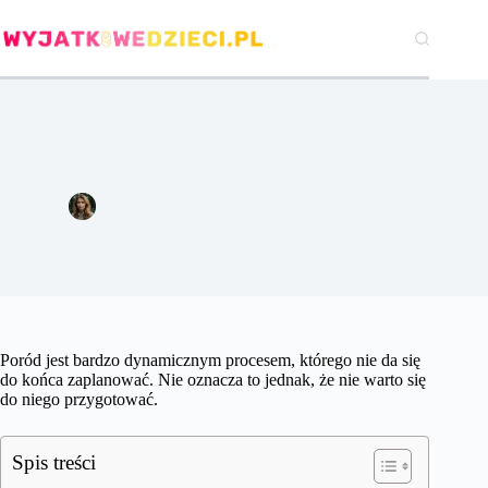
Przejdź
do
treści
Książki o porodzie. Jak świadomie przygotować się do
porodu?
Natalia Czerwińska
13 stycznia 2022
Pozostałe
Poród jest bardzo dynamicznym procesem, którego nie da się
do końca zaplanować. Nie oznacza to jednak, że nie warto się
do niego przygotować.
Spis treści