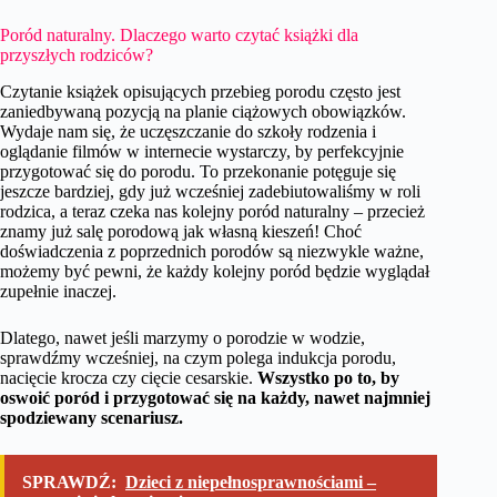
Poród naturalny. Dlaczego warto czytać książki dla
przyszłych rodziców?
Czytanie książek opisujących przebieg porodu często jest
zaniedbywaną pozycją na planie ciążowych obowiązków.
Wydaje nam się, że uczęszczanie do szkoły rodzenia i
oglądanie filmów w internecie wystarczy, by perfekcyjnie
przygotować się do porodu. To przekonanie potęguje się
jeszcze bardziej, gdy już wcześniej zadebiutowaliśmy w roli
rodzica, a teraz czeka nas kolejny poród naturalny – przecież
znamy już salę porodową jak własną kieszeń! Choć
doświadczenia z poprzednich porodów są niezwykle ważne,
możemy być pewni, że każdy kolejny poród będzie wyglądał
zupełnie inaczej.
Dlatego, nawet jeśli marzymy o porodzie w wodzie,
sprawdźmy wcześniej, na czym polega indukcja porodu,
nacięcie krocza czy cięcie cesarskie.
Wszystko po to, by
oswoić poród i przygotować się na każdy, nawet najmniej
spodziewany scenariusz.
SPRAWDŹ:
Dzieci z niepełnosprawnościami –