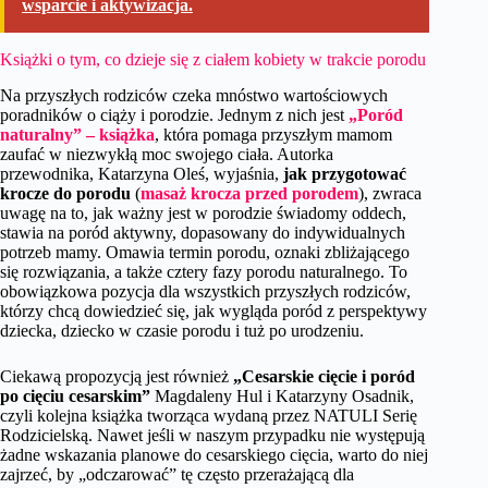
wsparcie i aktywizacja.
Książki o tym, co dzieje się z ciałem kobiety w trakcie porodu
Na przyszłych rodziców czeka mnóstwo wartościowych
poradników o ciąży i porodzie. Jednym z nich jest
„Poród
naturalny” – książka
, która pomaga przyszłym mamom
zaufać w niezwykłą moc swojego ciała. Autorka
przewodnika, Katarzyna Oleś, wyjaśnia,
jak przygotować
krocze do porodu
(
masaż krocza przed porodem
), zwraca
uwagę na to, jak ważny jest w porodzie świadomy oddech,
stawia na poród aktywny, dopasowany do indywidualnych
potrzeb mamy. Omawia termin porodu, oznaki zbliżającego
się rozwiązania, a także cztery fazy porodu naturalnego. To
obowiązkowa pozycja dla wszystkich przyszłych rodziców,
którzy chcą dowiedzieć się, jak wygląda poród z perspektywy
dziecka, dziecko w czasie porodu i tuż po urodzeniu.
Ciekawą propozycją jest również
„Cesarskie cięcie i poród
po cięciu cesarskim”
Magdaleny Hul i Katarzyny Osadnik,
czyli kolejna książka tworząca wydaną przez NATULI Serię
Rodzicielską. Nawet jeśli w naszym przypadku nie występują
żadne wskazania planowe do cesarskiego cięcia, warto do niej
zajrzeć, by „odczarować” tę często przerażającą dla