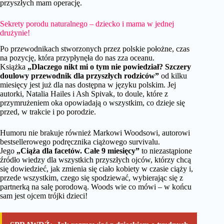
przyszłych mam operację.
Sekrety porodu naturalnego – dziecko i mama w jednej
drużynie!
Po przewodnikach stworzonych przez polskie położne, czas
na pozycję, która przypłynęła do nas zza oceanu.
Książka
„Dlaczego nikt mi o tym nie powiedział? Szczery
doulowy przewodnik dla przyszłych rodziców”
od kilku
miesięcy jest już dla nas dostępna w języku polskim. Jej
autorki, Natalia Hailes i Ash Spivak, to doule, które z
przymrużeniem oka opowiadają o wszystkim, co dzieje się
przed, w trakcie i po porodzie.
Humoru nie brakuje również Markowi Woodsowi, autorowi
bestsellerowego podręcznika ciążowego survivalu.
Jego
„Ciąża dla facetów. Całe 9 miesięcy”
to niezastąpione
źródło wiedzy dla wszystkich przyszłych ojców, którzy chcą
się dowiedzieć, jak zmienia się ciało kobiety w czasie ciąży i,
przede wszystkim, czego się spodziewać, wybierając się z
partnerką na salę porodową. Woods wie co mówi – w końcu
sam jest ojcem trójki dzieci!