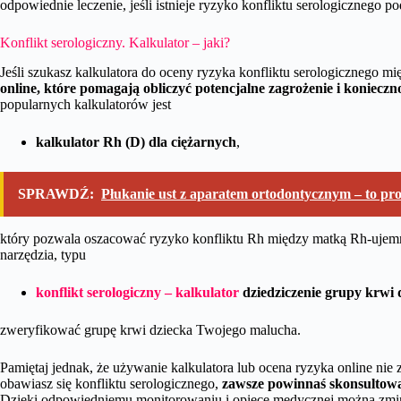
odpowiednie leczenie, jeśli istnieje ryzyko konfliktu serologicznego po
Konflikt serologiczny. Kalkulator – jaki?
Jeśli szukasz kalkulatora do oceny ryzyka konfliktu serologicznego m
online, które pomagają obliczyć potencjalne zagrożenie i konieczn
popularnych kalkulatorów jest
kalkulator Rh (D) dla ciężarnych
,
SPRAWDŹ:
Płukanie ust z aparatem ortodontycznym – to 
który pozwala oszacować ryzyko konfliktu Rh między matką Rh-ujemn
narzędzia, typu
konflikt serologiczny – kalkulator
dziedziczenie grupy krwi 
zweryfikować grupę krwi dziecka Twojego malucha.
Pamiętaj jednak, że używanie kalkulatora lub ocena ryzyka online nie za
obawiasz się konfliktu serologicznego,
zawsze powinnaś skonsultowa
Dzięki odpowiedniemu monitorowaniu i opiece medycznej można zmi