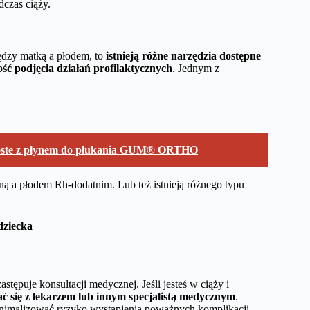
dczas ciąży.
iędzy matką a płodem, to
istnieją różne narzędzia dostępne
ość podjęcia działań profilaktycznych
. Jednym z
proste z płynem do płukania GUM® ORTHO
ą a płodem Rh-dodatnim. Lub też istnieją różnego typu
dziecka
stępuje konsultacji medycznej. Jeśli jesteś w ciąży i
ć się z lekarzem lub innym specjalistą medycznym
.
nimalizować ryzyko wystąpienia poważnych komplikacji