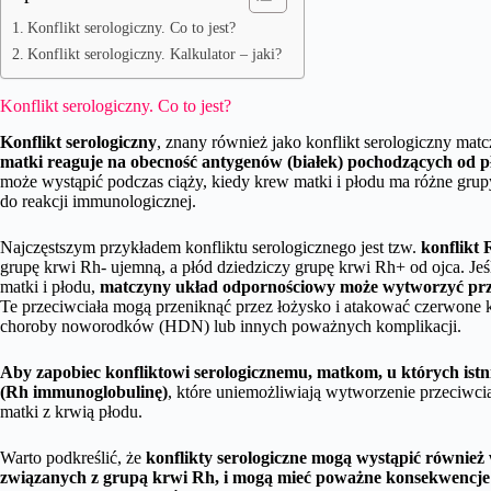
Konflikt serologiczny. Co to jest?
Konflikt serologiczny. Kalkulator – jaki?
Konflikt serologiczny. Co to jest?
Konflikt serologiczny
, znany również jako konflikt serologiczny ma
matki reaguje na obecność antygenów (białek) pochodzących od pło
może wystąpić podczas ciąży, kiedy krew matki i płodu ma różne grup
do reakcji immunologicznej.
Najczęstszym przykładem konfliktu serologicznego jest tzw.
konflikt 
grupę krwi Rh- ujemną, a płód dziedziczy grupę krwi Rh+ od ojca. Jeś
matki i płodu,
matczyny układ odpornościowy może wytworzyć prz
Te przeciwciała mogą przeniknąć przez łożysko i atakować czerwone 
choroby noworodków (HDN) lub innych poważnych komplikacji.
Aby zapobiec konfliktowi serologicznemu, matkom, u których istnie
(Rh immunoglobulinę)
, które uniemożliwiają wytworzenie przeciwc
matki z krwią płodu.
Warto podkreślić, że
konflikty serologiczne mogą wystąpić również 
związanych z grupą krwi Rh, i mogą mieć poważne konsekwencje