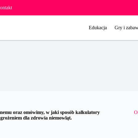
ontakt
Edukacja
Gry i zabaw
onflikt serologiczny. Kalkulator grupy krwi dziecka
lia Jastrzębska
10 sierpnia 2023
Zdrowie
4 komentarze
icznemu oraz omówimy, w jaki sposób kalkulatory
O
agrożeniem dla zdrowia niemowląt.