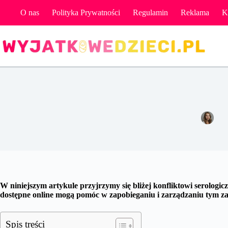
Przejdź
O nas
Polityka Prywatności
Regulamin
Reklama
K
do
treści
K
Emi
W niniejszym artykule przyjrzymy się bliżej konfliktowi serolog
dostępne online mogą pomóc w zapobieganiu i zarządzaniu tym z
Spis treści