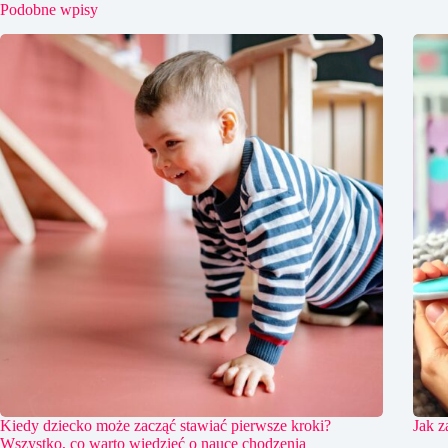
Podobne wpisy
Kiedy dziecko może zacząć stawiać pierwsze kroki?
Jak z
Wszystko, co warto wiedzieć o nauce chodzenia