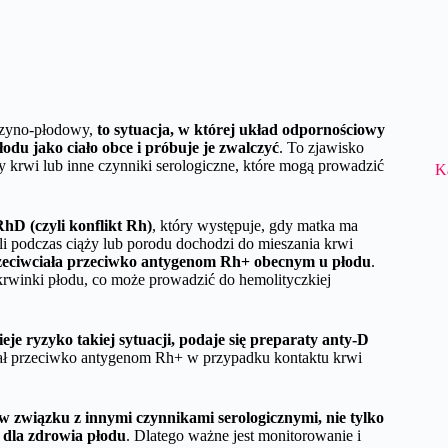
tczyno-płodowy,
to sytuacja, w której układ odpornościowy
du jako ciało obce i próbuje je zwalczyć
. To zjawisko
y krwi lub inne czynniki serologiczne, które mogą prowadzić
K
RhD (czyli konflikt Rh)
, który występuje, gdy matka ma
li podczas ciąży lub porodu dochodzi do mieszania krwi
eciwciała przeciwko antygenom Rh+ obecnym u płodu
.
krwinki płodu, co może prowadzić do hemolityczkiej
je ryzyko takiej sytuacji, podaje się preparaty anty-D
iał przeciwko antygenom Rh+ w przypadku kontaktu krwi
w związku z innymi czynnikami serologicznymi, nie tylko
 dla zdrowia płodu
. Dlatego ważne jest monitorowanie i