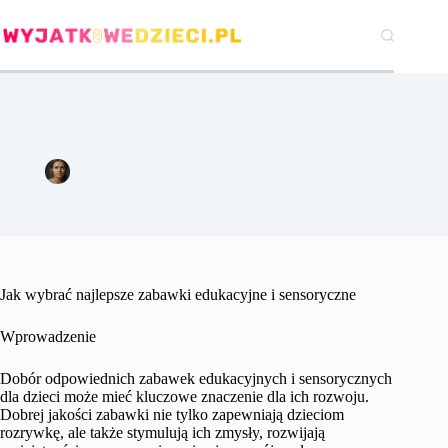
Przejdź
do
treści
Jak wybrać najlepsze zabawki edukacyjne i sensoryczne.
Agata Woźniak
21 kwietnia 2024
Pozostałe
Jak wybrać najlepsze zabawki edukacyjne i sensoryczne
Wprowadzenie
Dobór odpowiednich zabawek edukacyjnych i sensorycznych
dla dzieci może mieć kluczowe znaczenie dla ich rozwoju.
Dobrej jakości zabawki nie tylko zapewniają dzieciom
rozrywkę, ale także stymulują ich zmysły, rozwijają