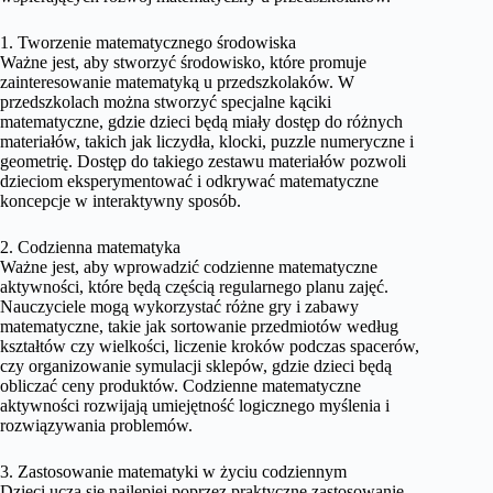
1. Tworzenie matematycznego środowiska
Ważne jest, aby stworzyć środowisko, które promuje
zainteresowanie matematyką u przedszkolaków. W
przedszkolach można stworzyć specjalne kąciki
matematyczne, gdzie dzieci będą miały dostęp do różnych
materiałów, takich jak liczydła, klocki, puzzle numeryczne i
geometrię. Dostęp do takiego zestawu materiałów pozwoli
dzieciom eksperymentować i odkrywać matematyczne
koncepcje w interaktywny sposób.
2. Codzienna matematyka
Ważne jest, aby wprowadzić codzienne matematyczne
aktywności, które będą częścią regularnego planu zajęć.
Nauczyciele mogą wykorzystać różne gry i zabawy
matematyczne, takie jak sortowanie przedmiotów według
kształtów czy wielkości, liczenie kroków podczas spacerów,
czy organizowanie symulacji sklepów, gdzie dzieci będą
obliczać ceny produktów. Codzienne matematyczne
aktywności rozwijają umiejętność logicznego myślenia i
rozwiązywania problemów.
3. Zastosowanie matematyki w życiu codziennym
Dzieci uczą się najlepiej poprzez praktyczne zastosowanie