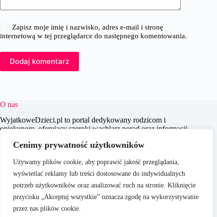
Zapisz moje imię i nazwisko, adres e-mail i stronę
internetową w tej przeglądarce do następnego komentowania.
Dodaj komentarz
O nas
WyjatkoweDzieci.pl to portal dedykowany rodzicom i
opiekunom, oferujący szeroki wachlarz porad oraz informacji
na temat wychowania, edukacji i zdrowia dzieci. Naszym
Cenimy prywatność użytkowników
celem jest wspieranie dorosłych w codziennych wyzwaniach
związanych z opieką nad dziećmi, dostarczając aktualnych i
Używamy plików cookie, aby poprawić jakość przeglądania,
praktycznych treści, które pomagają w świadomym i
efektywnym wychowywaniu młodego pokolenia.
wyświetlać reklamy lub treści dostosowane do indywidualnych
potrzeb użytkowników oraz analizować ruch na stronie. Kliknięcie
przycisku „Akceptuj wszystkie” oznacza zgodę na wykorzystywanie
przez nas plików cookie.