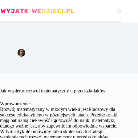
Przejdź
do
treści
Jak wspierać rozwój matematyczny u przedszkolaków.
Agata Woźniak
16 lipca 2024
Pozostałe
Jak wspierać rozwój matematyczny u przedszkolaków
Wprowadzenie:
Rozwój matematyczny w młodym wieku jest kluczowy dla
sukcesu edukacyjnego w późniejszych latach. Przedszkolaki
mają naturalną ciekawość i gotowość do nauki matematyki,
dlatego ważne jest, aby zapewnić im odpowiednie wsparcie.
W tym artykule omówimy kilka skutecznych strategii
wspierających rozwój matematyczny u przedszkolaków.