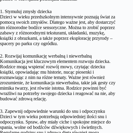
1. Stymuluj zmysły dziecka
Dzieci w wieku przedszkolnym intensywnie poznają świat za
pomocą swoich zmysłów. Dlatego ważne jest, aby dostarczyć
im różnorodne bodźce sensoryczne. Można to zrobić poprzez
zabawy z różnorodnymi teksturami, układanki, muzykę,
książki z obrazkami, a także poprzez eksplorację przyrody –
spacery po parku czy ogródku.
2. Rozwijaj komunikację werbalną i niewerbalną
Komunikacja jest kluczowym elementem rozwoju dziecka.
Rodzice mogą wspierać rozwój mowy, czytając dziecku
książki, opowiadając mu historie, nucąc piosenki i
rozmawiając z nim na różne tematy. Ważne jest również
zrozumienie, że komunikacja niewerbalna, takie jak gesty czy
mimika twarzy, jest równie istotna. Rodzice powinni być
wrażliwi na potrzeby swojego dziecka i reagować na nie, aby
budować zdrową relację.
3. Zapewnij odpowiednie warunki do snu i odpoczynku
Dzieci w tym wieku potrzebują odpowiedniej ilości snu i
odpoczynku. Spraw, aby miały ciche i spokojne miejsce do
spania, wolne od bodźców dźwiękowych i świetlnych.
Regularne godziny snu i zdrowa dieta również mogą