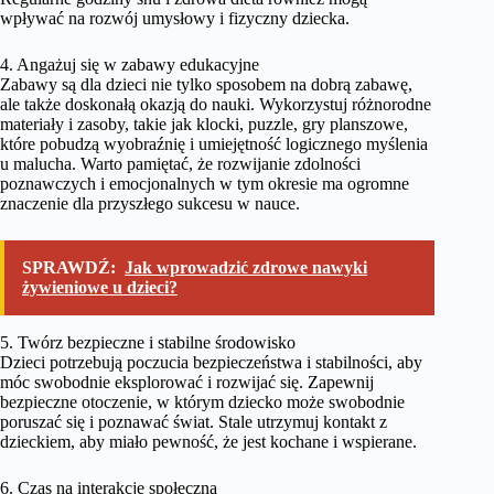
wpływać na rozwój umysłowy i fizyczny dziecka.
4. Angażuj się w zabawy edukacyjne
Zabawy są dla dzieci nie tylko sposobem na dobrą zabawę,
ale także doskonałą okazją do nauki. Wykorzystuj różnorodne
materiały i zasoby, takie jak klocki, puzzle, gry planszowe,
które pobudzą wyobraźnię i umiejętność logicznego myślenia
u malucha. Warto pamiętać, że rozwijanie zdolności
poznawczych i emocjonalnych w tym okresie ma ogromne
znaczenie dla przyszłego sukcesu w nauce.
SPRAWDŹ:
Jak wprowadzić zdrowe nawyki
żywieniowe u dzieci?
5. Twórz bezpieczne i stabilne środowisko
Dzieci potrzebują poczucia bezpieczeństwa i stabilności, aby
móc swobodnie eksplorować i rozwijać się. Zapewnij
bezpieczne otoczenie, w którym dziecko może swobodnie
poruszać się i poznawać świat. Stale utrzymuj kontakt z
dzieckiem, aby miało pewność, że jest kochane i wspierane.
6. Czas na interakcję społeczną