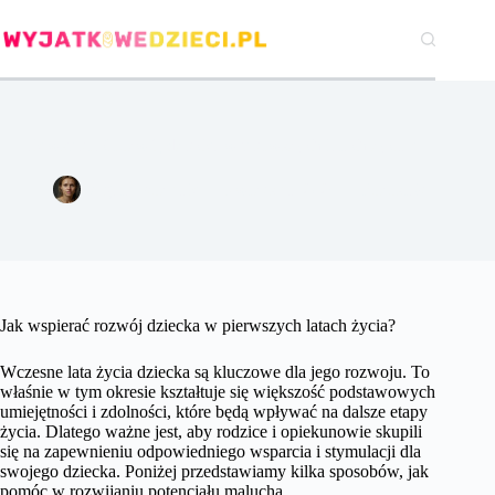
Przejdź
do
treści
Jak wspierać rozwój dziecka w pierwszych latach życia?
Agata Woźniak
5 września 2024
Pozostałe
Jak wspierać rozwój dziecka w pierwszych latach życia?
Wczesne lata życia dziecka są kluczowe dla jego rozwoju. To
właśnie w tym okresie kształtuje się większość podstawowych
umiejętności i zdolności, które będą wpływać na dalsze etapy
życia. Dlatego ważne jest, aby rodzice i opiekunowie skupili
się na zapewnieniu odpowiedniego wsparcia i stymulacji dla
swojego dziecka. Poniżej przedstawiamy kilka sposobów, jak
pomóc w rozwijaniu potencjału malucha.