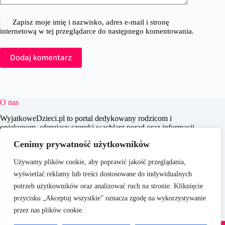
Zapisz moje imię i nazwisko, adres e-mail i stronę
internetową w tej przeglądarce do następnego komentowania.
Dodaj komentarz
O nas
WyjatkoweDzieci.pl to portal dedykowany rodzicom i
opiekunom, oferujący szeroki wachlarz porad oraz informacji
na temat wychowania, edukacji i zdrowia dzieci. Naszym
Cenimy prywatność użytkowników
celem jest wspieranie dorosłych w codziennych wyzwaniach
związanych z opieką nad dziećmi, dostarczając aktualnych i
Używamy plików cookie, aby poprawić jakość przeglądania,
praktycznych treści, które pomagają w świadomym i
efektywnym wychowywaniu młodego pokolenia.
wyświetlać reklamy lub treści dostosowane do indywidualnych
potrzeb użytkowników oraz analizować ruch na stronie. Kliknięcie
przycisku „Akceptuj wszystkie” oznacza zgodę na wykorzystywanie
przez nas plików cookie.