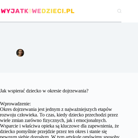
Przejdź
do
treści
Jak wspierać dziecko w okresie dojrzewania?
Agata Woźniak
13 marca 2024
Pozostałe
Jak wspierać dziecko w okresie dojrzewania?
Wprowadzenie:
Okres dojrzewania jest jednym z najważniejszych etapów
rozwoju człowieka. To czas, kiedy dziecko przechodzi przez
wiele zmian zarówno fizycznych, jak i emocjonalnych.
Wsparcie i właściwa opieka są kluczowe dla zapewnienia, że
dziecko pomyślnie przejdzie przez ten okres i stanie się
pewnym siebie dorosłym. W tym artykule omówimy sposoby,