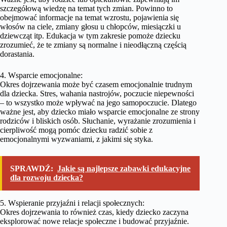
szczegółową wiedzę na temat tych zmian. Powinno to
obejmować informacje na temat wzrostu, pojawienia się
włosów na ciele, zmiany głosu u chłopców, miesiączki u
dziewcząt itp. Edukacja w tym zakresie pomoże dziecku
zrozumieć, że te zmiany są normalne i nieodłączną częścią
dorastania.
4. Wsparcie emocjonalne:
Okres dojrzewania może być czasem emocjonalnie trudnym
dla dziecka. Stres, wahania nastrojów, poczucie niepewności
– to wszystko może wpływać na jego samopoczucie. Dlatego
ważne jest, aby dziecko miało wsparcie emocjonalne ze strony
rodziców i bliskich osób. Słuchanie, wyrażanie zrozumienia i
cierpliwość mogą pomóc dziecku radzić sobie z
emocjonalnymi wyzwaniami, z jakimi się styka.
SPRAWDŹ:
Jakie są najlepsze zabawki edukacyjne
dla rozwoju dziecka?
5. Wspieranie przyjaźni i relacji społecznych:
Okres dojrzewania to również czas, kiedy dziecko zaczyna
eksplorować nowe relacje społeczne i budować przyjaźnie.