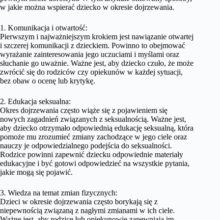
w jakie można wspierać dziecko w okresie dojrzewania.
1. Komunikacja i otwartość:
Pierwszym i najważniejszym krokiem jest nawiązanie otwartej
i szczerej komunikacji z dzieckiem. Powinno to obejmować
wyrażanie zainteresowania jego uczuciami i myślami oraz
słuchanie go uważnie. Ważne jest, aby dziecko czuło, że może
zwrócić się do rodziców czy opiekunów w każdej sytuacji,
bez obaw o ocenę lub krytykę.
2. Edukacja seksualna:
Okres dojrzewania często wiąże się z pojawieniem się
nowych zagadnień związanych z seksualnością. Ważne jest,
aby dziecko otrzymało odpowiednią edukację seksualną, która
pomoże mu zrozumieć zmiany zachodzące w jego ciele oraz
nauczy je odpowiedzialnego podejścia do seksualności.
Rodzice powinni zapewnić dziecku odpowiednie materiały
edukacyjne i być gotowi odpowiedzieć na wszystkie pytania,
jakie mogą się pojawić.
3. Wiedza na temat zmian fizycznych:
Dzieci w okresie dojrzewania często borykają się z
niepewnością związaną z nagłymi zmianami w ich ciele.
Ważne jest, aby rodzice lub opiekunowie zapewniają im