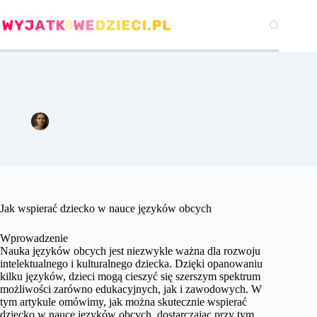
Przejdź
do
treści
Jak wspierać dziecko w nauce języków obcych.
Agata Woźniak
20 września 2024
Pozostałe
Jak wspierać dziecko w nauce języków obcych
Wprowadzenie
Nauka języków obcych jest niezwykle ważna dla rozwoju
intelektualnego i kulturalnego dziecka. Dzięki opanowaniu
kilku języków, dzieci mogą cieszyć się szerszym spektrum
możliwości zarówno edukacyjnych, jak i zawodowych. W
tym artykule omówimy, jak można skutecznie wspierać
dziecko w nauce języków obcych, dostarczając przy tym