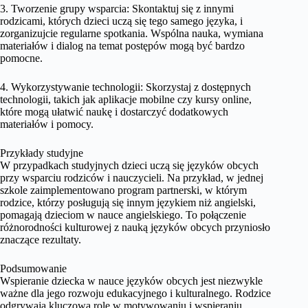
3. Tworzenie grupy wsparcia: Skontaktuj się z innymi
rodzicami, których dzieci uczą się tego samego języka, i
zorganizujcie regularne spotkania. Wspólna nauka, wymiana
materiałów i dialog na temat postępów mogą być bardzo
pomocne.
4. Wykorzystywanie technologii: Skorzystaj z dostępnych
technologii, takich jak aplikacje mobilne czy kursy online,
które mogą ułatwić naukę i dostarczyć dodatkowych
materiałów i pomocy.
Przykłady studyjne
W przypadkach studyjnych dzieci uczą się języków obcych
przy wsparciu rodziców i nauczycieli. Na przykład, w jednej
szkole zaimplementowano program partnerski, w którym
rodzice, którzy posługują się innym językiem niż angielski,
pomagają dzieciom w nauce angielskiego. To połączenie
różnorodności kulturowej z nauką języków obcych przyniosło
znaczące rezultaty.
Podsumowanie
Wspieranie dziecka w nauce języków obcych jest niezwykle
ważne dla jego rozwoju edukacyjnego i kulturalnego. Rodzice
odgrywają kluczową rolę w motywowaniu i wspieraniu