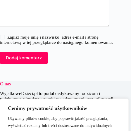
Zapisz moje imię i nazwisko, adres e-mail i stronę
internetową w tej przeglądarce do następnego komentowania.
Dodaj komentarz
O nas
WyjatkoweDzieci.pl to portal dedykowany rodzicom i
opiekunom, oferujący szeroki wachlarz porad oraz informacji
na temat wychowania, edukacji i zdrowia dzieci. Naszym
Cenimy prywatność użytkowników
celem jest wspieranie dorosłych w codziennych wyzwaniach
związanych z opieką nad dziećmi, dostarczając aktualnych i
Używamy plików cookie, aby poprawić jakość przeglądania,
praktycznych treści, które pomagają w świadomym i
efektywnym wychowywaniu młodego pokolenia.
wyświetlać reklamy lub treści dostosowane do indywidualnych