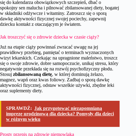
się do kalendarza obowiązkowych szczepień, dbać o
spokojny sen malucha i pilnować zbilansowanej diety, bogatej
w składniki odżywcze i witaminy. Zatroszcz się o sporą
dawkę aktywności fizycznej swojej pociechy, zapewnij
dziecku kontakt z otaczającym je światem.
Jak troszczyć się o zdrowie dziecka w czasie ciąży?
Już na etapie ciąży powinnaś zwracać uwagę na jej
prawidłowy przebieg, pamiętać o terminach wyznaczonych
wizyt lekarskich. Czekając na upragnione maleństwo, troszcz
się o swoje zdrowie, dobre samopoczucie, unikaj stresu, który
negatywnie przekłada się na rozwój psychofizyczny płodu.
Stosuj
zbilansowaną dietę
, w której dominują żelazo,
magnez, wapń oraz kwas foliowy. Zadbaj o sporą dawkę
aktywności fizycznej, odstaw wszelkie używki, zbędne leki
oraz suplementy diety.
SPRAWDŹ:
Jak przygotować niezapomnianą
imprezę urodzinową dla dziecka? Pomysły dla dzieci
w różnym wieku
Prosty przepis na zdrowie niemowlaka