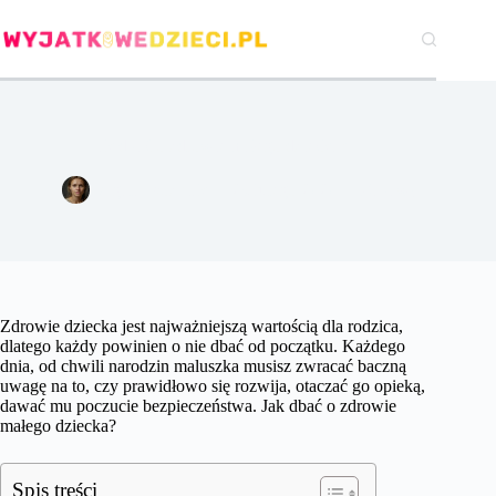
Przejdź
do
treści
Jak dbać o zdrowie małego dziecka?
Agata Woźniak
28 lutego 2020
Zabawy
Zdrowie dziecka jest najważniejszą wartością dla rodzica,
dlatego każdy powinien o nie dbać od początku. Każdego
dnia, od chwili narodzin maluszka musisz zwracać baczną
uwagę na to, czy prawidłowo się rozwija, otaczać go opieką,
dawać mu poczucie bezpieczeństwa. Jak dbać o zdrowie
małego dziecka?
Spis treści