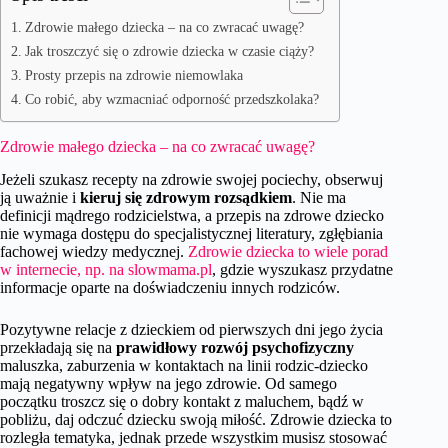
Zdrowie małego dziecka – na co zwracać uwagę?
Jak troszczyć się o zdrowie dziecka w czasie ciąży?
Prosty przepis na zdrowie niemowlaka
Co robić, aby wzmacniać odporność przedszkolaka?
Zdrowie małego dziecka – na co zwracać uwagę?
Jeżeli szukasz recepty na zdrowie swojej pociechy, obserwuj
ją uważnie i
kieruj się zdrowym rozsądkiem
. Nie ma
definicji mądrego rodzicielstwa, a przepis na zdrowe dziecko
nie wymaga dostępu do specjalistycznej literatury, zgłębiania
fachowej wiedzy medycznej.
Zdrowie dziecka to wiele porad
w internecie, np. na slowmama.pl
, gdzie wyszukasz przydatne
informacje oparte na doświadczeniu innych rodziców.
Pozytywne relacje z dzieckiem od pierwszych dni jego życia
przekładają się na
prawidłowy rozwój psychofizyczny
maluszka, zaburzenia w kontaktach na linii rodzic-dziecko
mają negatywny wpływ na jego zdrowie. Od samego
początku troszcz się o dobry kontakt z maluchem, bądź w
pobliżu, daj odczuć dziecku swoją miłość. Zdrowie dziecka to
rozległa tematyka, jednak przede wszystkim musisz stosować