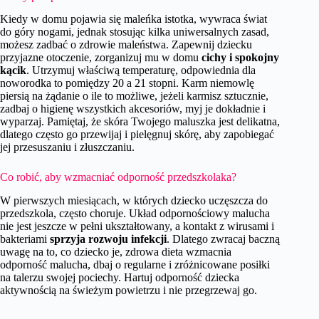
Kiedy w domu pojawia się maleńka istotka, wywraca świat
do góry nogami, jednak stosując kilka uniwersalnych zasad,
możesz zadbać o zdrowie maleństwa. Zapewnij dziecku
przyjazne otoczenie, zorganizuj mu w domu
cichy i spokojny
kącik
. Utrzymuj właściwą temperaturę, odpowiednia dla
noworodka to pomiędzy 20 a 21 stopni. Karm niemowlę
piersią na żądanie o ile to możliwe, jeżeli karmisz sztucznie,
zadbaj o higienę wszystkich akcesoriów, myj je dokładnie i
wyparzaj. Pamiętaj, że skóra Twojego maluszka jest delikatna,
dlatego często go przewijaj i pielęgnuj skórę, aby zapobiegać
jej przesuszaniu i złuszczaniu.
Co robić, aby wzmacniać odporność przedszkolaka?
W pierwszych miesiącach, w których dziecko uczęszcza do
przedszkola, często choruje. Układ odpornościowy malucha
nie jest jeszcze w pełni ukształtowany, a kontakt z wirusami i
bakteriami
sprzyja rozwoju infekcji
. Dlatego zwracaj baczną
uwagę na to, co dziecko je, zdrowa dieta wzmacnia
odporność malucha, dbaj o regularne i zróżnicowane posiłki
na talerzu swojej pociechy. Hartuj odporność dziecka
aktywnością na świeżym powietrzu i nie przegrzewaj go.