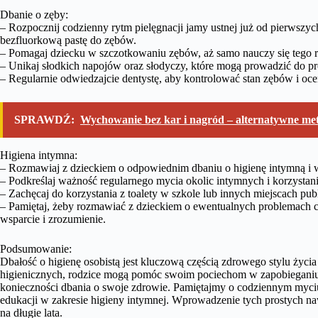
Dbanie o zęby:
– Rozpocznij codzienny rytm pielęgnacji jamy ustnej już od pierwszy
bezfluorkową pastę do zębów.
– Pomagaj dziecku w szczotkowaniu zębów, aż samo nauczy się tego r
– Unikaj słodkich napojów oraz słodyczy, które mogą prowadzić do pr
– Regularnie odwiedzajcie dentystę, aby kontrolować stan zębów i oce
SPRAWDŹ:
Wychowanie bez kar i nagród – alternatywne m
Higiena intymna:
– Rozmawiaj z dzieckiem o odpowiednim dbaniu o higienę intymną i w
– Podkreślaj ważność regularnego mycia okolic intymnych i korzystani
– Zachęcaj do korzystania z toalety w szkole lub innych miejscach publ
– Pamiętaj, żeby rozmawiać z dzieckiem o ewentualnych problemach c
wsparcie i zrozumienie.
Podsumowanie:
Dbałość o higienę osobistą jest kluczową częścią zdrowego stylu ży
higienicznych, rodzice mogą pomóc swoim pociechom w zapobieganiu 
konieczności dbania o swoje zdrowie. Pamiętajmy o codziennym myciu rą
edukacji w zakresie higieny intymnej. Wprowadzenie tych prostych n
na długie lata.