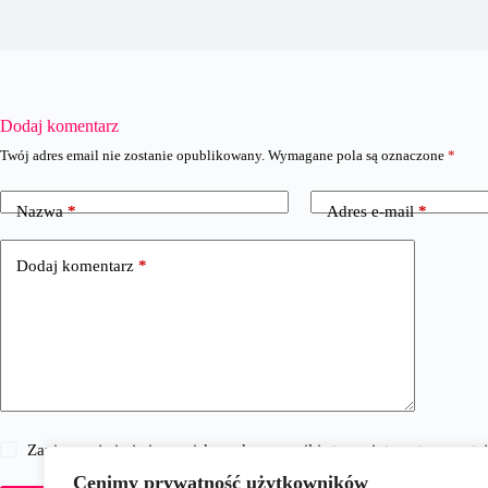
Dodaj komentarz
Twój adres email nie zostanie opublikowany.
Wymagane pola są oznaczone
*
Nazwa
*
Adres e-mail
*
Dodaj komentarz
*
Zapisz moje imię i nazwisko, adres e-mail i stronę internetową w 
Cenimy prywatność użytkowników