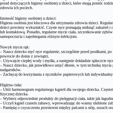
porad dotyczących higieny osobistej u dzieci, które mogą pomóc rod
zdrowia ich pociech.
Istotność higieny osobistej u dzieci:
Higiena osobista jest kluczowa dla utrzymania zdrowia dzieci. Regula
dzieci powinny wykształcić. Czyste ręce pomagają uniknąć zakażeń i 
lub kontaktową. Ponadto, regularne mycie ciała, szczotkowanie zębów 
samopoczucia i zapobiegania różnym infekcjom.
Nawyk mycia rąk:
– Naucz dziecko myć ręce regularnie, szczególnie przed posiłkami, po 
powrocie do domu z zewnątrz.
– Używajcie ciepłej wody i mydła, a następnie dokładnie spłuczcie ręc
– Naucz dziecko, jak prawidłowo umyć dłonie, w tym technikę mycia 
nadgarstków.
– Zachęcaj do korzystania z ręczników papierowych lub indywidualny
Higiena ciała:
– Ułóż harmonogram regularnego kąpieli dla swojego dziecka. Częstot
fizycznej dziecka.
– Wybierz odpowiednie produkty do pielęgnacji ciała, takie jak łagodn
– Uczyń kąpiel czasem zabawy, wprowadzając do wanny ulubione za
– Pamiętaj o czyszczeniu przestrzeni między palcami u stóp, uszach o