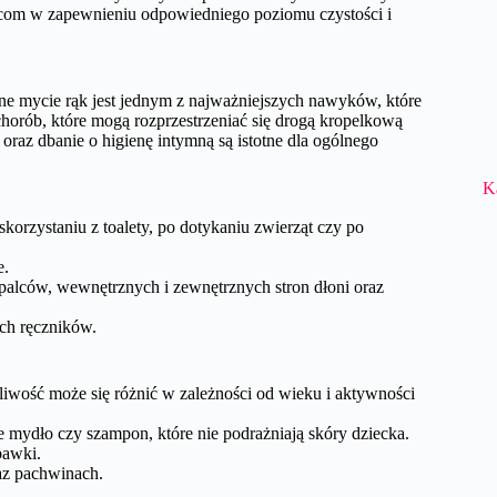
zicom w zapewnieniu odpowiedniego poziomu czystości i
rne mycie rąk jest jednym z najważniejszych nawyków, które
chorób, które mogą rozprzestrzeniać się drogą kropelkową
oraz dbanie o higienę intymną są istotne dla ogólnego
K
skorzystaniu z toalety, po dotykaniu zwierząt czy po
e.
palców, wewnętrznych i zewnętrznych stron dłoni oraz
ch ręczników.
liwość może się różnić w zależności od wieku i aktywności
e mydło czy szampon, które nie podrażniają skóry dziecka.
bawki.
raz pachwinach.