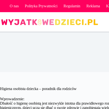
Przejdź
O nas
Polityka Prywatności
Regulamin
Reklama
K
do
treści
Higiena osobista dziecka – poradnik dla rodziców
Wprowadzenie:
Dbałość o higienę osobistą jest niezwykle istotna dla prawidłowego
higienicznym, dzieci uczą się dbać o swoje zdrowie i zapobiegają wi