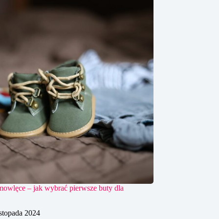
mowlęce – jak wybrać pierwsze buty dla
istopada 2024