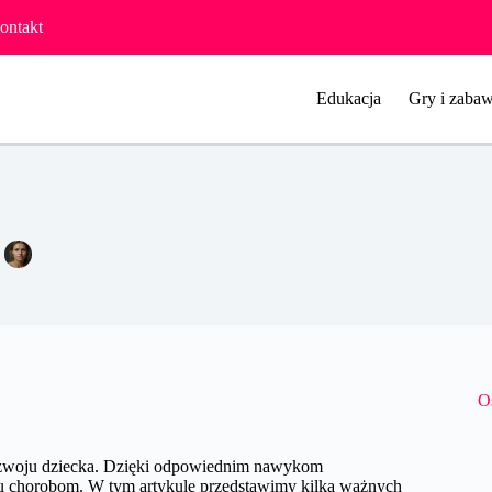
ontakt
Edukacja
Gry i zabaw
Higiena osobista dziecka – poradnik dla rodziców.
Agata Woźniak
14 kwietnia 2024
Pozostałe
O
 rozwoju dziecka. Dzięki odpowiednim nawykom
elu chorobom. W tym artykule przedstawimy kilka ważnych