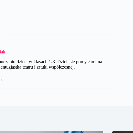
iak
czaniu dzieci w klasach 1-3. Dzieli się pomysłami na
ntuzjastka teatru i sztuki współczesnej.
90