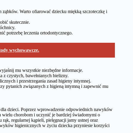
ch ząbków. Warto ofiarować dziecku miękką szczoteczkę i
obić skutecznie.
óchnicy.
nić potrzebę leczenia ortodontycznego.
etody wychowawcze.
yjaśnij mu wszystkie niezbędne informacje.
a z czystych, bawełnianych bielizny.
icznych i przestrzegania zasad higieny intymnej.
zy pytanich związanych z higieną intymną i zapewnić mu
cia dla dzieci. Poprzez wprowadzenie odpowiednich nawyków
wielu chorobom i uczynić je bardziej świadomymi o
k, regularnej kąpieli, pielęgnacji jamy ustnej oraz
awyków higienicznych w życiu dziecka przyniesie korzyści