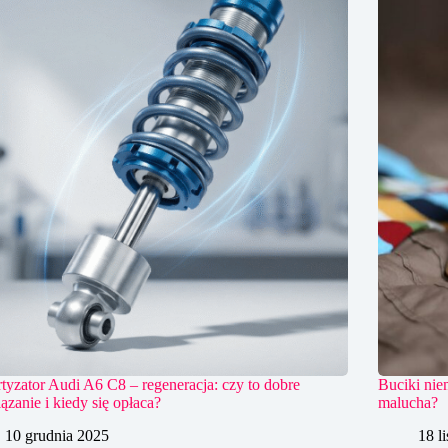
yzator Audi A6 C8 – regeneracja: czy to dobre
Buciki nie
ązanie i kiedy się opłaca?
malucha?
10 grudnia 2025
18 l