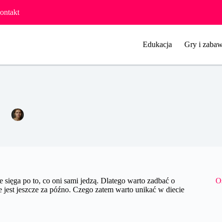
ontakt
Edukacja
Gry i zabaw
Dieta malucha – produkty, których lepiej unikać
Agata Woźniak
4 maja 2017
Zdrowie
 sięga po to, co oni sami jedzą. Dlatego warto zadbać o
O
jest jeszcze za późno. Czego zatem warto unikać w diecie