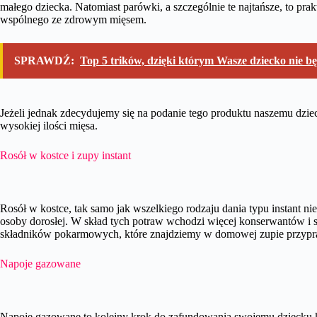
małego dziecka. Natomiast parówki, a szczególnie te najtańsze, to pra
wspólnego ze zdrowym mięsem.
SPRAWDŹ:
Top 5 trików, dzięki którym Wasze dziecko nie bę
Jeżeli jednak zdecydujemy się na podanie tego produktu naszemu dziec
wysokiej ilości mięsa.
Rosół w kostce i zupy instant
Rosół w kostce, tak samo jak wszelkiego rodzaju dania typu instant ni
osoby dorosłej. W skład tych potraw wchodzi więcej konserwantów i 
składników pokarmowych, które znajdziemy w domowej zupie przypra
Napoje gazowane
Napoje gazowane to kolejny krok do zafundowania swojemu dziecku k