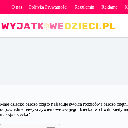
Przejdź
O nas
Polityka Prywatności
Regulamin
Reklama
K
do
treści
Małe dziecko bardzo często naśladuje swoich rodziców i bardzo chętnie
odpowiednie nawyki żywieniowe swojego dziecka, w chwili, kiedy nie 
małego dziecka?