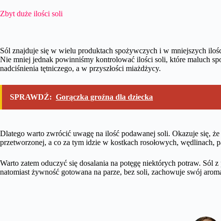
Zbyt duże ilości soli
Sól znajduje się w wielu produktach spożywczych i w mniejszych iloś
Nie mniej jednak powinniśmy kontrolować ilości soli, które maluch 
nadciśnienia tętniczego, a w przyszłości miażdżycy.
SPRAWDŹ:
Gorączka groźna dla dziecka
Dlatego warto zwrócić uwagę na ilość podawanej soli. Okazuje się, ż
przetworzonej, a co za tym idzie w kostkach rosołowych, wędlinach, p
Warto zatem oduczyć się dosalania na potęgę niektórych potraw. Sól 
natomiast żywność gotowana na parze, bez soli, zachowuje swój arom