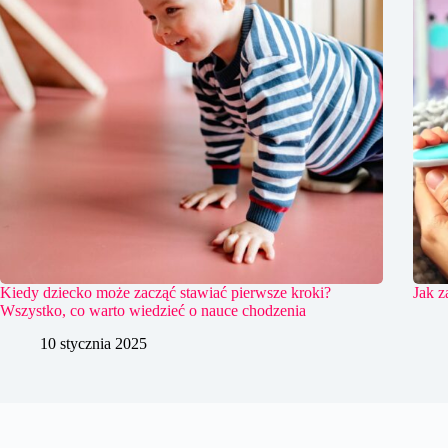
Kiedy dziecko może zacząć stawiać pierwsze kroki?
Jak z
Wszystko, co warto wiedzieć o nauce chodzenia
10 stycznia 2025