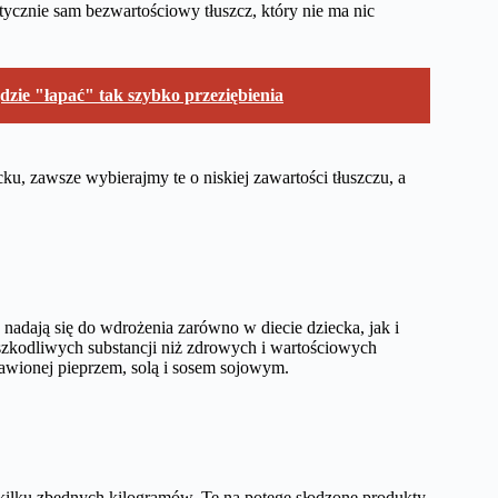
ktycznie sam bezwartościowy tłuszcz, który nie ma nic
dzie "łapać" tak szybko przeziębienia
ku, zawsze wybierajmy te o niskiej zawartości tłuszczu, a
e nadają się do wdrożenia zarówno w diecie dziecka, jak i
szkodliwych substancji niż zdrowych i wartościowych
wionej pieprzem, solą i sosem sojowym.
ilku zbędnych kilogramów. Te na potęgę słodzone produkty,