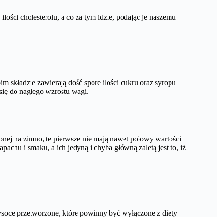
lości cholesterolu, a co za tym idzie, podając je naszemu
oim składzie zawierają dość spore ilości cukru oraz syropu
się do nagłego wzrostu wagi.
czonej na zimno, te pierwsze nie mają nawet połowy wartości
achu i smaku, a ich jedyną i chyba główną zaletą jest to, iż
ysoce przetworzone, które powinny być wyłączone z diety