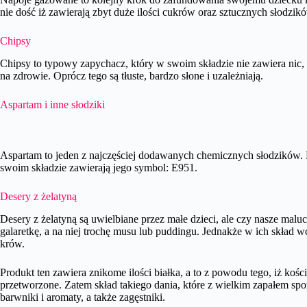
nie dość iż zawierają zbyt duże ilości cukrów oraz sztucznych słodz
Chipsy
Chipsy to typowy zapychacz, który w swoim składzie nie zawiera nic,
na zdrowie. Oprócz tego są tłuste, bardzo słone i uzależniają.
Aspartam i inne słodziki
Aspartam to jeden z najczęściej dodawanych chemicznych słodzików.
swoim składzie zawierają jego symbol: E951.
Desery z żelatyną
Desery z żelatyną są uwielbiane przez małe dzieci, ale czy nasze m
galaretkę, a na niej trochę musu lub puddingu. Jednakże w ich skład 
krów.
Produkt ten zawiera znikome ilości białka, a to z powodu tego, iż koś
przetworzone. Zatem skład takiego dania, które z wielkim zapałem spo
barwniki i aromaty, a także zagęstniki.