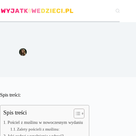
Przejdź
do
treści
Co wyjątkowe kryje pościel z muślinu bambusowego?
Natalia Czerwińska
12 stycznia 2021
Gry i zabawki
Spis treści:
Spis treści
Pościel z muślinu w nowoczesnym wydaniu
Zalety pościeli z muślinu: