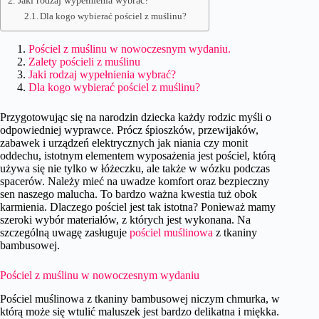
Jaki rodzaj wypełnienia wybrać?
Dla kogo wybierać pościel z muślinu?
Pościel z muślinu w nowoczesnym wydaniu.
Zalety pościeli z muślinu
Jaki rodzaj wypełnienia wybrać?
Dla kogo wybierać pościel z muślinu?
Przygotowując się na narodzin dziecka każdy rodzic myśli o
odpowiedniej wyprawce. Prócz śpioszków, przewijaków,
zabawek i urządzeń elektrycznych jak niania czy monit
oddechu, istotnym elementem wyposażenia jest pościel, którą
używa się nie tylko w łóżeczku, ale także w wózku podczas
spacerów. Należy mieć na uwadze komfort oraz bezpieczny
sen naszego malucha. To bardzo ważna kwestia tuż obok
karmienia. Dlaczego pościel jest tak istotna? Ponieważ mamy
szeroki wybór materiałów, z których jest wykonana. Na
szczególną uwagę zasługuje
pościel muślinowa
z tkaniny
bambusowej.
Pościel z muślinu w nowoczesnym wydaniu
Pościel muślinowa z tkaniny bambusowej niczym chmurka, w
którą może się wtulić maluszek jest bardzo delikatna i miękka.