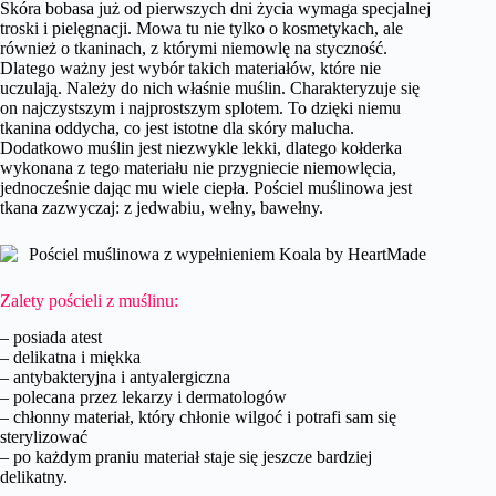
Skóra bobasa już od pierwszych dni życia wymaga specjalnej
troski i pielęgnacji. Mowa tu nie tylko o kosmetykach, ale
również o tkaninach, z którymi niemowlę na styczność.
Dlatego ważny jest wybór takich materiałów, które nie
uczulają. Należy do nich właśnie muślin. Charakteryzuje się
on najczystszym i najprostszym splotem. To dzięki niemu
tkanina oddycha, co jest istotne dla skóry malucha.
Dodatkowo muślin jest niezwykle lekki, dlatego kołderka
wykonana z tego materiału nie przygniecie niemowlęcia,
jednocześnie dając mu wiele ciepła. Pościel muślinowa jest
tkana zazwyczaj: z jedwabiu, wełny, bawełny.
Zalety pościeli z muślinu:
– posiada atest
– delikatna i miękka
– antybakteryjna i antyalergiczna
– polecana przez lekarzy i dermatologów
– chłonny materiał, który chłonie wilgoć i potrafi sam się
sterylizować
– po każdym praniu materiał staje się jeszcze bardziej
delikatny.