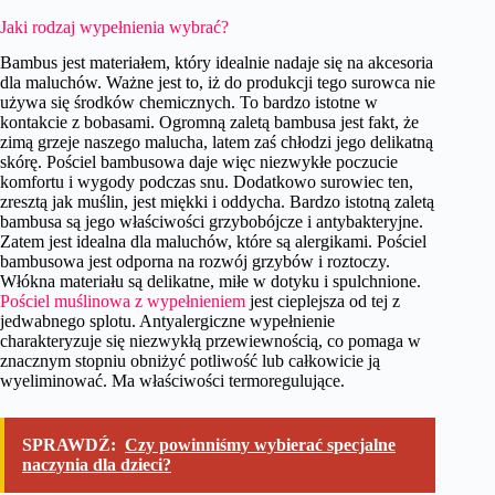
Jaki rodzaj wypełnienia wybrać?
Bambus jest materiałem, który idealnie nadaje się na akcesoria
dla maluchów. Ważne jest to, iż do produkcji tego surowca nie
używa się środków chemicznych. To bardzo istotne w
kontakcie z bobasami. Ogromną zaletą bambusa jest fakt, że
zimą grzeje naszego malucha, latem zaś chłodzi jego delikatną
skórę. Pościel bambusowa daje więc niezwykłe poczucie
komfortu i wygody podczas snu. Dodatkowo surowiec ten,
zresztą jak muślin, jest miękki i oddycha. Bardzo istotną zaletą
bambusa są jego właściwości grzybobójcze i antybakteryjne.
Zatem jest idealna dla maluchów, które są alergikami. Pościel
bambusowa jest odporna na rozwój grzybów i roztoczy.
Włókna materiału są delikatne, miłe w dotyku i spulchnione.
Pościel muślinowa z wypełnieniem
jest cieplejsza od tej z
jedwabnego splotu. Antyalergiczne wypełnienie
charakteryzuje się niezwykłą przewiewnością, co pomaga w
znacznym stopniu obniżyć potliwość lub całkowicie ją
wyeliminować. Ma właściwości termoregulujące.
SPRAWDŹ:
Czy powinniśmy wybierać specjalne
naczynia dla dzieci?