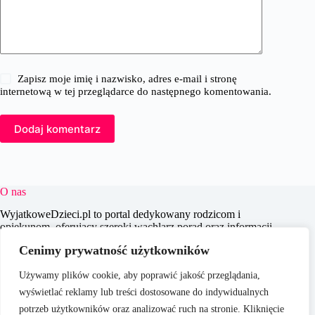
Zapisz moje imię i nazwisko, adres e-mail i stronę
internetową w tej przeglądarce do następnego komentowania.
Dodaj komentarz
O nas
WyjatkoweDzieci.pl to portal dedykowany rodzicom i
opiekunom, oferujący szeroki wachlarz porad oraz informacji
na temat wychowania, edukacji i zdrowia dzieci. Naszym
Cenimy prywatność użytkowników
celem jest wspieranie dorosłych w codziennych wyzwaniach
związanych z opieką nad dziećmi, dostarczając aktualnych i
Używamy plików cookie, aby poprawić jakość przeglądania,
praktycznych treści, które pomagają w świadomym i
efektywnym wychowywaniu młodego pokolenia.
wyświetlać reklamy lub treści dostosowane do indywidualnych
potrzeb użytkowników oraz analizować ruch na stronie. Kliknięcie