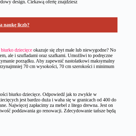
ardowy design. Ciekawą ofertę znajdziesz
a naukę liczb?
e
biurko dziecięce
okazuje się zbyt małe lub niewygodne? No
tem, ale i szufladami oraz szafkami. Umożliwi to podręczne
trzymanie porządku. Aby zapewnić nastolatkowi maksymalny
a przynajmniej 70 cm wysokości, 70 cm szerokości i minimum
akości biurko dziecięce. Odpowiedź jak to zwykle w
iecięcych jest bardzo duża i waha się w granicach od 400 do
ne. Najwięcej zapłacimy za mebel z litego drewna. Jest on
ożliwość poddawania go renowacji. Zdecydowanie tańsze będą