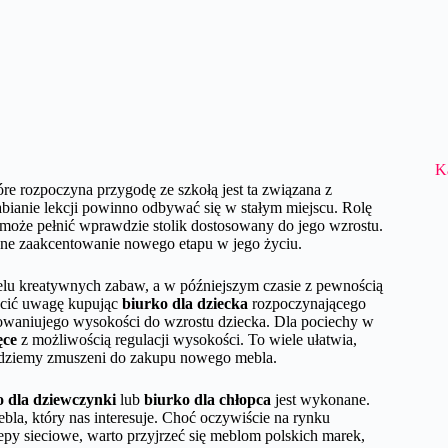
K
óre rozpoczyna przygodę ze szkołą jest ta związana z
ianie lekcji powinno odbywać się w stałym miejscu. Rolę
 może pełnić wprawdzie stolik dostosowany do jego wzrostu.
ne zaakcentowanie nowego etapu w jego życiu.
wielu kreatywnych zabaw, a w późniejszym czasie z pewnością
ócić uwagę kupując
biurko dla dziecka
rozpoczynającego
sowaniujego wysokości do wzrostu dziecka. Dla pociechy w
ęce
z możliwością regulacji wysokości. To wiele ułatwia,
 będziemy zmuszeni do zakupu nowego mebla.
o dla dziewczynki
lub
biurko dla chłopca
jest wykonane.
ebla, który nas interesuje. Choć oczywiście na rynku
py sieciowe, warto przyjrzeć się meblom polskich marek,