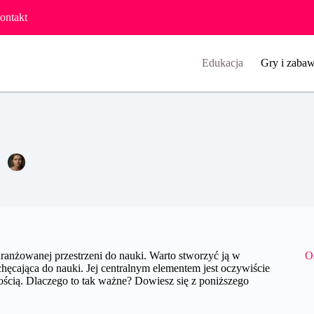
ontakt
Edukacja
Gry i zabaw
o dla dziecka – czym kierować się przy jego wyborze?
Agata Woźniak
9 sierpnia 2022
Edukacja
ranżowanej przestrzeni do nauki. Warto stworzyć ją w
O
chęcająca do nauki. Jej centralnym elementem jest oczywiście
ością. Dlaczego to tak ważne? Dowiesz się z poniższego