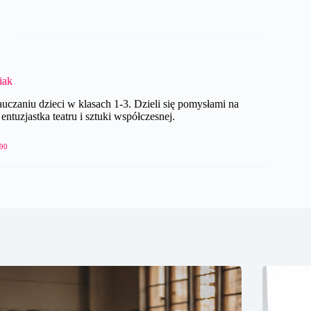
iak
czaniu dzieci w klasach 1-3. Dzieli się pomysłami na
ntuzjastka teatru i sztuki współczesnej.
90