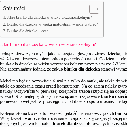
Spis treści
Jakie biurko dla dziecka w wieku wczesnoszkolnym?
Biurko dla dziecka w wieku nastoletnim – jakie wybrać?
Biurko dla dziecka – cena
Jakie biurko dla dziecka w wieku wczesnoszkolnym?
Jedną z pierwszych myśli, jakie zaprzątają głowę rodziców dziecka, kt
właściwym dostosowaniem pokoju pociechy do nauki. Codzienne odrab
biurka dla dziecka w wieku wczesnoszkolnym przez pierwsze 2-3 lata
Nie zapominajmy jednak, że zakup
biurka dla dziecka
stanowi wyraź
Mebel ten będzie oczywiście służył nie tylko do nauki, ale także do 
także do spędzania czasu przed komputerem. Na co zatem należy zwr
naukę? Oczywiście w pierwszej kolejności trzeba skupić się na dopa
wieku 6-9 lat najlepiej dobrym rozwiązaniem są zawsze
biurka dzieci
ponieważ nawet jeśli w przeciągu 2-3 lat dziecko sporo urośnie, nie
Kolejna istotna kwestia to trwałość i jakość materiałów, z jakich
biurk
W tej kwestii warto zrobić rozeznanie i zapoznać się ze specyfikacją m
dostępnych jest wiele modeli
biurek dla dzieci
oferowanych przez skle