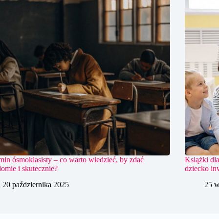
in ósmoklasisty – co warto wiedzieć, by zdać
Książki dl
omie i skutecznie?
dziecko in
20 października 2025
25 w