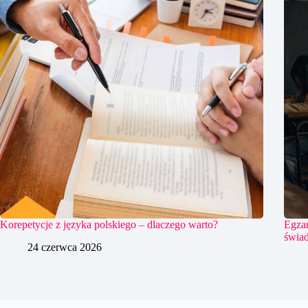
Korepetycje z języka polskiego – dlaczego warto?
Egzam
świad
24 czerwca 2026