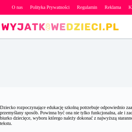
Przejdź
O nas
Polityka Prywatności
Regulamin
Reklama
K
do
treści
Biurk
Dziecko rozpoczynające edukację szkolną potrzebuje odpowiednio zaa
przemyślany sposób. Powinna być ona nie tylko funkcjonalna, ale i za
biurko dziecięce, wyboru którego należy dokonać z najwyższą starann
tekstu.