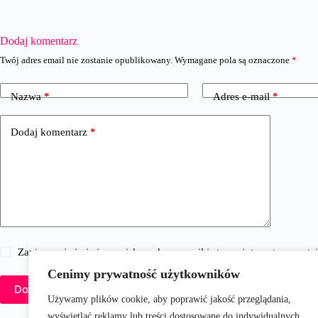
Dodaj komentarz
Twój adres email nie zostanie opublikowany.
Wymagane pola są oznaczone
*
Nazwa
*
Adres e-mail
*
Dodaj komentarz
*
Zapisz moje imię i nazwisko, adres e-mail i stronę internetową w 
Cenimy prywatność użytkowników
Dodaj komentarz
Używamy plików cookie, aby poprawić jakość przeglądania,
wyświetlać reklamy lub treści dostosowane do indywidualnych