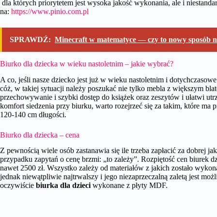
dla których priorytetem jest wysoka jakość wykonania, ale i niestand
na:
https://www.pinio.com.pl
SPRAWDŹ:
Minecraft w matematyce — czy to nowy sposób n
Biurko dla dziecka w wieku nastoletnim – jakie wybrać?
A co, jeśli nasze dziecko jest już w wieku nastoletnim i dotychczasow
cóż, w takiej sytuacji należy poszukać nie tylko mebla z większym bla
przechowywanie i szybki dostęp do książek oraz zeszytów i ułatwi u
komfort siedzenia przy biurku, warto rozejrzeć się za takim, które m
120-140 cm długości.
Biurko dla dziecka – cena
Z pewnością wiele osób zastanawia się ile trzeba zapłacić za dobrej j
przypadku zapytań o cenę brzmi: „to zależy”. Rozpiętość cen biurek dz
nawet 2500 zł. Wszystko zależy od materiałów z jakich zostało wykona
jednak niewątpliwie najtrwalszy i jego niezaprzeczalną zaletą jest m
oczywiście
biurka dla dzieci
wykonane z płyty MDF.