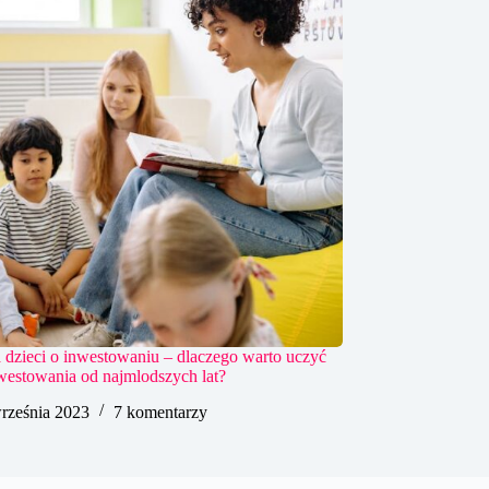
a dzieci o inwestowaniu – dlaczego warto uczyć
westowania od najmlodszych lat?
rześnia 2023
7 komentarzy