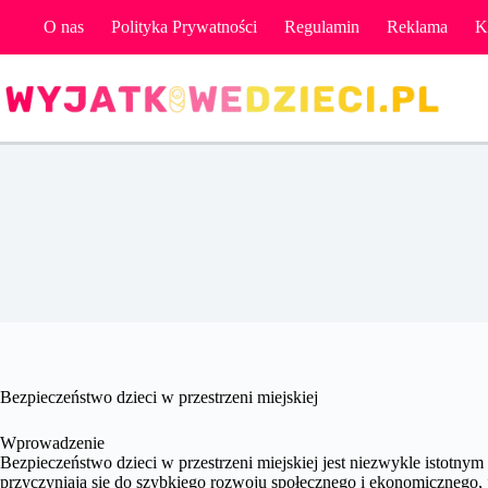
Przejdź
O nas
Polityka Prywatności
Regulamin
Reklama
K
do
treści
Bezpieczeństwo dzieci w przestrzeni miejskiej
Wprowadzenie
Bezpieczeństwo dzieci w przestrzeni miejskiej jest niezwykle istotny
przyczyniają się do szybkiego rozwoju społecznego i ekonomicznego, j