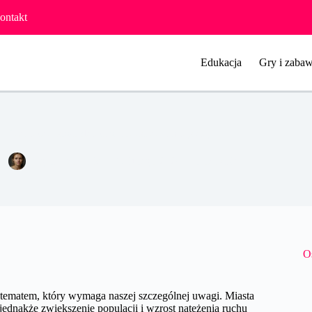
ontakt
Edukacja
Gry i zabaw
Bezpieczeństwo dzieci w przestrzeni miejskiej.
Agata Woźniak
10 lutego 2024
Pozostałe
O
m tematem, który wymaga naszej szczególnej uwagi. Miasta
ednakże zwiększenie populacji i wzrost natężenia ruchu