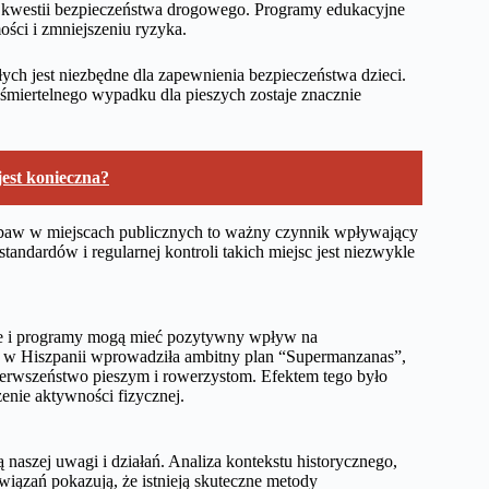
w kwestii bezpieczeństwa drogowego. Programy edukacyjne
ści i zmniejszeniu ryzyka.
ych jest niezbędne dla zapewnienia bezpieczeństwa dzieci.
śmiertelnego wypadku dla pieszych zostaje znacznie
jest konieczna?
abaw w miejscach publicznych to ważny czynnik wpływający
ndardów i regularnej kontroli takich miejsc jest niezwykle
egie i programy mogą mieć pozytywny wpływ na
na w Hiszpanii wprowadziła ambitny plan “Supermanzanas”,
ierwszeństwo pieszym i rowerzystom. Efektem tego było
enie aktywności fizycznej.
 naszej uwagi i działań. Analiza kontekstu historycznego,
wiązań pokazują, że istnieją skuteczne metody