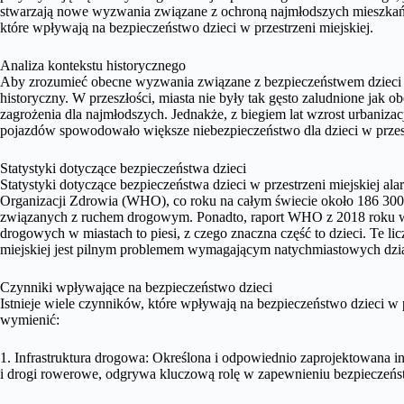
stwarzają nowe wyzwania związane z ochroną najmłodszych mieszkań
które wpływają na bezpieczeństwo dzieci w przestrzeni miejskiej.
Analiza kontekstu historycznego
Aby zrozumieć obecne wyzwania związane z bezpieczeństwem dzieci w 
historyczny. W przeszłości, miasta nie były tak gęsto zaludnione jak 
zagrożenia dla najmłodszych. Jednakże, z biegiem lat wzrost urbanizacj
pojazdów spowodowało większe niebezpieczeństwo dla dzieci w przest
Statystyki dotyczące bezpieczeństwa dzieci
Statystyki dotyczące bezpieczeństwa dzieci w przestrzeni miejskiej 
Organizacji Zdrowia (WHO), co roku na całym świecie około 186 300 
związanych z ruchem drogowym. Ponadto, raport WHO z 2018 roku w
drogowych w miastach to piesi, z czego znaczna część to dzieci. Te li
miejskiej jest pilnym problemem wymagającym natychmiastowych dzia
Czynniki wpływające na bezpieczeństwo dzieci
Istnieje wiele czynników, które wpływają na bezpieczeństwo dzieci w 
wymienić:
1. Infrastruktura drogowa: Określona i odpowiednio zaprojektowana in
i drogi rowerowe, odgrywa kluczową rolę w zapewnieniu bezpieczeńst