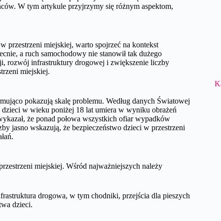
ców. W tym artykule przyjrzymy się różnym aspektom,
przestrzeni miejskiej, warto spojrzeć na kontekst
obecnie, a ruch samochodowy nie stanowił tak dużego
i, rozwój infrastruktury drogowej i zwiększenie liczby
rzeni miejskiej.
K
alarmująco pokazują skalę problemu. Według danych Światowej
dzieci w wieku poniżej 18 lat umiera w wyniku obrażeń
ykazał, że ponad połowa wszystkich ofiar wypadków
czby jasno wskazują, że bezpieczeństwo dzieci w przestrzeni
łań.
przestrzeni miejskiej. Wśród najważniejszych należy
frastruktura drogowa, w tym chodniki, przejścia dla pieszych
wa dzieci.