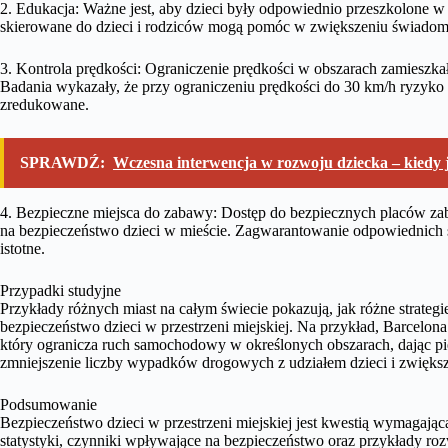
2. Edukacja: Ważne jest, aby dzieci były odpowiednio przeszkolone 
skierowane do dzieci i rodziców mogą pomóc w zwiększeniu świadomo
3. Kontrola prędkości: Ograniczenie prędkości w obszarach zamieszkał
Badania wykazały, że przy ograniczeniu prędkości do 30 km/h ryzyko 
zredukowane.
SPRAWDŹ:
Wczesna interwencja w rozwoju dziecka – kiedy 
4. Bezpieczne miejsca do zabawy: Dostęp do bezpiecznych placów z
na bezpieczeństwo dzieci w mieście. Zagwarantowanie odpowiednich sta
istotne.
Przypadki studyjne
Przykłady różnych miast na całym świecie pokazują, jak różne strat
bezpieczeństwo dzieci w przestrzeni miejskiej. Na przykład, Barcelo
który ogranicza ruch samochodowy w określonych obszarach, dając p
zmniejszenie liczby wypadków drogowych z udziałem dzieci i zwiększ
Podsumowanie
Bezpieczeństwo dzieci w przestrzeni miejskiej jest kwestią wymagającą
statystyki, czynniki wpływające na bezpieczeństwo oraz przykłady roz