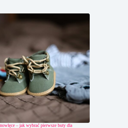
mowlęce – jak wybrać pierwsze buty dla