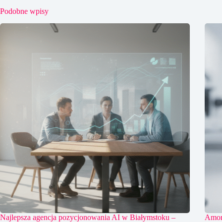
Podobne wpisy
Najlepsza agencja pozycjonowania AI w Białymstoku –
Amort