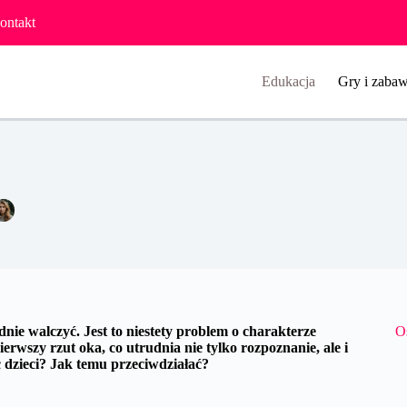
ontakt
Edukacja
Gry i zabaw
c dzieci, fizyczna, psychiczna — jak się objawia, jak pomóc?
Natalia Czerwińska
30 września 2020
Edukacja
nie walczyć. Jest to niestety problem o charakterze
O
erwszy rzut oka, co utrudnia nie tylko rozpoznanie, ale i
dzieci? Jak temu przeciwdziałać?