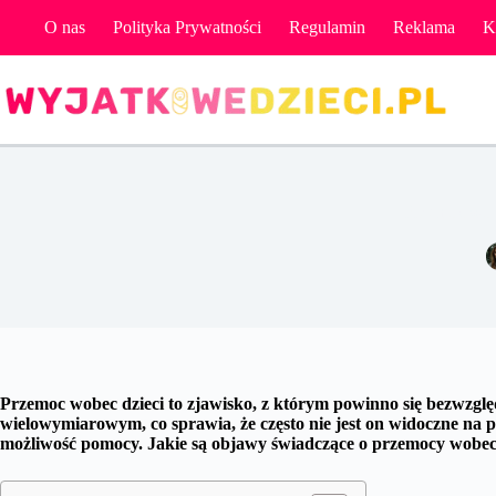
Przejdź
O nas
Polityka Prywatności
Regulamin
Reklama
K
do
treści
Przemoc wobe
Przemoc wobec dzieci to zjawisko, z którym powinno się bezwzględ
wielowymiarowym, co sprawia, że często nie jest on widoczne na pi
możliwość pomocy. Jakie są objawy świadczące o przemocy wobec 