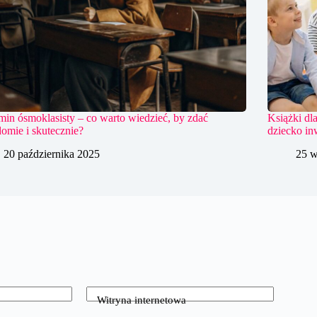
in ósmoklasisty – co warto wiedzieć, by zdać
Książki dl
omie i skutecznie?
dziecko in
20 października 2025
25 w
Witryna internetowa