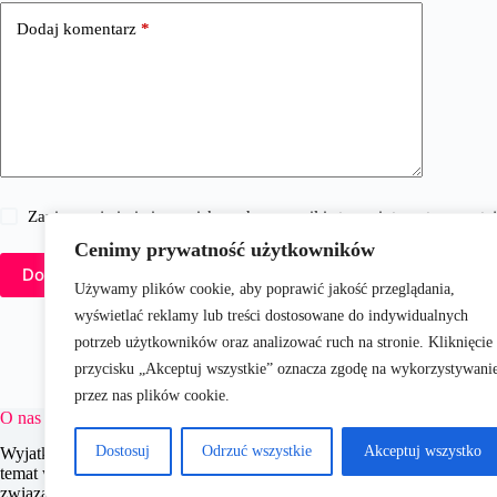
Dodaj komentarz
*
Zapisz moje imię i nazwisko, adres e-mail i stronę internetową w 
Cenimy prywatność użytkowników
Dodaj komentarz
Używamy plików cookie, aby poprawić jakość przeglądania,
wyświetlać reklamy lub treści dostosowane do indywidualnych
potrzeb użytkowników oraz analizować ruch na stronie. Kliknięcie
przycisku „Akceptuj wszystkie” oznacza zgodę na wykorzystywani
przez nas plików cookie.
O nas
Dostosuj
Odrzuć wszystkie
Akceptuj wszystko
WyjatkoweDzieci.pl to portal dedykowany rodzicom i opiekunom, oferu
temat wychowania, edukacji i zdrowia dzieci. Naszym celem jest wsp
związanych z opieką nad dziećmi, dostarczając aktualnych i praktycz