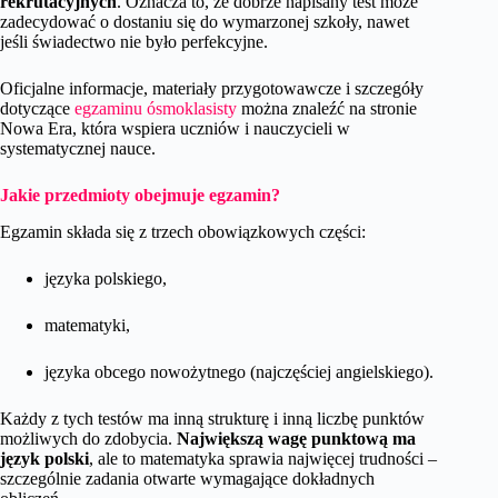
rekrutacyjnych
. Oznacza to, że dobrze napisany test może
zadecydować o dostaniu się do wymarzonej szkoły, nawet
jeśli świadectwo nie było perfekcyjne.
Oficjalne informacje, materiały przygotowawcze i szczegóły
dotyczące
egzaminu ósmoklasisty
można znaleźć na stronie
Nowa Era, która wspiera uczniów i nauczycieli w
systematycznej nauce.
Jakie przedmioty obejmuje egzamin?
Egzamin składa się z trzech obowiązkowych części:
języka polskiego,
matematyki,
języka obcego nowożytnego (najczęściej angielskiego).
Każdy z tych testów ma inną strukturę i inną liczbę punktów
możliwych do zdobycia.
Największą wagę punktową ma
język polski
, ale to matematyka sprawia najwięcej trudności –
szczególnie zadania otwarte wymagające dokładnych