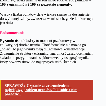
konkursy). Maksymalnie uczeń może zdobyć 200 punktów –
100 z egzaminów i 100 za pozostałe elementy
.
Wysoka liczba punktów daje większe szanse na dostanie się
do wybranej szkoły, zwłaszcza w miastach, gdzie konkurencja
jest duża.
Podsumowanie
Egzamin ósmoklasisty
to moment przełomowy w
edukacyjnej drodze ucznia. Choć formalnie nie można go
„oblać”, to jego wyniki mają długofalowe konsekwencje.
Zrozumienie struktury egzaminu, znajomość zasad oceniania i
świadome przygotowanie są kluczowe, by osiągnąć wynik,
który otworzy drzwi do najlepszych szkół średnich.
SPRAWDŹ:
Czytanie ze zrozumieniem –
największy problem uczniów. Jak sobie z nim
poradzić?