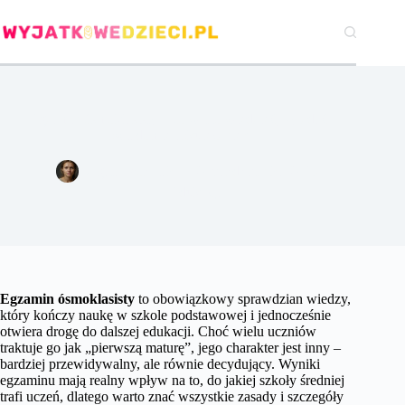
Przejdź
do
treści
Egzamin ósmoklasisty – co warto wiedzieć, by zdać
świadomie i skutecznie?
Agata Woźniak
20 października 2025
Edukacja
Egzamin ósmoklasisty
to obowiązkowy sprawdzian wiedzy,
który kończy naukę w szkole podstawowej i jednocześnie
otwiera drogę do dalszej edukacji. Choć wielu uczniów
traktuje go jak „pierwszą maturę”, jego charakter jest inny –
bardziej przewidywalny, ale równie decydujący. Wyniki
egzaminu mają realny wpływ na to, do jakiej szkoły średniej
trafi uczeń, dlatego warto znać wszystkie zasady i szczegóły