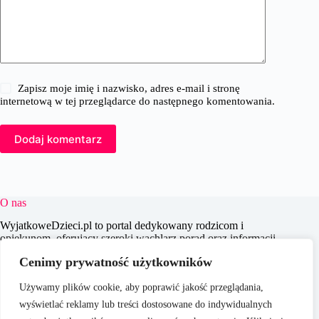
Zapisz moje imię i nazwisko, adres e-mail i stronę
internetową w tej przeglądarce do następnego komentowania.
Dodaj komentarz
O nas
WyjatkoweDzieci.pl to portal dedykowany rodzicom i
opiekunom, oferujący szeroki wachlarz porad oraz informacji
na temat wychowania, edukacji i zdrowia dzieci. Naszym
Cenimy prywatność użytkowników
celem jest wspieranie dorosłych w codziennych wyzwaniach
związanych z opieką nad dziećmi, dostarczając aktualnych i
Używamy plików cookie, aby poprawić jakość przeglądania,
praktycznych treści, które pomagają w świadomym i
efektywnym wychowywaniu młodego pokolenia.
wyświetlać reklamy lub treści dostosowane do indywidualnych