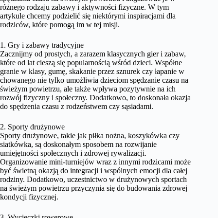
różnego rodzaju zabawy i aktywności fizyczne. W tym
artykule chcemy podzielić się niektórymi inspiracjami dla
rodziców, które pomogą im w tej misji.
1. Gry i zabawy tradycyjne
Zacznijmy od prostych, a zarazem klasycznych gier i zabaw,
które od lat cieszą się popularnością wśród dzieci. Współne
granie w klasy, gumę, skakanie przez sznurek czy łapanie w
chowanego nie tylko umożliwia dzieciom spędzanie czasu na
świeżym powietrzu, ale także wpływa pozytywnie na ich
rozwój fizyczny i społeczny. Dodatkowo, to doskonała okazja
do spędzenia czasu z rodzeństwem czy sąsiadami.
2. Sporty drużynowe
Sporty drużynowe, takie jak piłka nożna, koszykówka czy
siatkówka, są doskonałym sposobem na rozwijanie
umiejętności społecznych i zdrowej rywalizacji.
Organizowanie mini-turniejów wraz z innymi rodzicami może
być świetną okazją do integracji i wspólnych emocji dla całej
rodziny. Dodatkowo, uczestnictwo w drużynowych sportach
na świeżym powietrzu przyczynia się do budowania zdrowej
kondycji fizycznej.
3. Wycieczki rowerowe