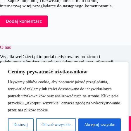
Zapisz moje imię i nazwisko, adres e-mail i stronę
internetową w tej przeglądarce do następnego komentowania.
Dodaj komentarz
O nas
WyjatkoweDzieci.pl to portal dedykowany rodzicom i
opiekunom, oferujący szeroki wachlarz porad oraz informacji
na temat wychowania, edukacji i zdrowia dzieci. Naszym
Cenimy prywatność użytkowników
celem jest wspieranie dorosłych w codziennych wyzwaniach
związanych z opieką nad dziećmi, dostarczając aktualnych i
Używamy plików cookie, aby poprawić jakość przeglądania,
praktycznych treści, które pomagają w świadomym i
efektywnym wychowywaniu młodego pokolenia.
wyświetlać reklamy lub treści dostosowane do indywidualnych
potrzeb użytkowników oraz analizować ruch na stronie. Kliknięcie
przycisku „Akceptuj wszystkie” oznacza zgodę na wykorzystywanie
przez nas plików cookie.
O nas
Copyright © 2026 -
Polityka Prywatności
Dostosuj
Odrzuć wszystkie
Akceptuj wszystko
WyjatkoweDzieci.pl
Regulamin