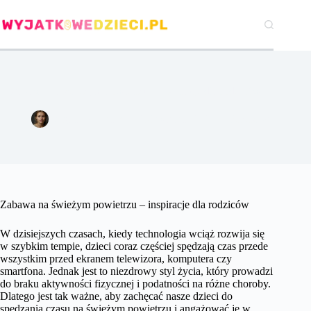
Przejdź
do
treści
Zabawy na świeżym powietrzu – inspiracje dla rodziców.
Agata Woźniak
25 kwietnia 2024
Pozostałe
Zabawa na świeżym powietrzu – inspiracje dla rodziców
W dzisiejszych czasach, kiedy technologia wciąż rozwija się
w szybkim tempie, dzieci coraz częściej spędzają czas przede
wszystkim przed ekranem telewizora, komputera czy
smartfona. Jednak jest to niezdrowy styl życia, który prowadzi
do braku aktywności fizycznej i podatności na różne choroby.
Dlatego jest tak ważne, aby zachęcać nasze dzieci do
spędzania czasu na świeżym powietrzu i angażować je w