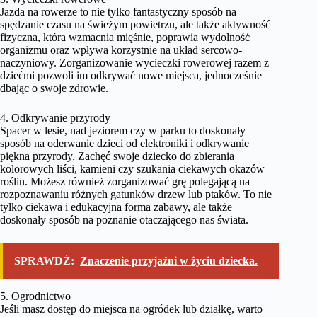
Jazda na rowerze to nie tylko fantastyczny sposób na
spędzanie czasu na świeżym powietrzu, ale także aktywność
fizyczna, która wzmacnia mięśnie, poprawia wydolność
organizmu oraz wpływa korzystnie na układ sercowo-
naczyniowy. Zorganizowanie wycieczki rowerowej razem z
dziećmi pozwoli im odkrywać nowe miejsca, jednocześnie
dbając o swoje zdrowie.
4. Odkrywanie przyrody
Spacer w lesie, nad jeziorem czy w parku to doskonały
sposób na oderwanie dzieci od elektroniki i odkrywanie
piękna przyrody. Zachęć swoje dziecko do zbierania
kolorowych liści, kamieni czy szukania ciekawych okazów
roślin. Możesz również zorganizować grę polegającą na
rozpoznawaniu różnych gatunków drzew lub ptaków. To nie
tylko ciekawa i edukacyjna forma zabawy, ale także
doskonały sposób na poznanie otaczającego nas świata.
SPRAWDŹ:
Znaczenie przyjaźni w życiu dziecka.
5. Ogrodnictwo
Jeśli masz dostęp do miejsca na ogródek lub działkę, warto