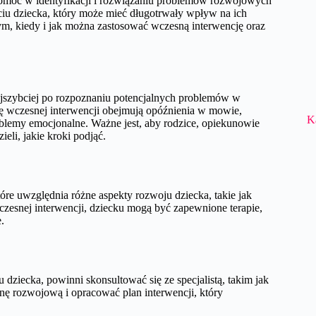
pomoc w identyfikacji i rozwiązaniu problemów rozwojowych
yciu dziecka, który może mieć długotrwały wpływ na ich
tym, kiedy i jak można zastosować wczesną interwencję oraz
najszybciej po rozpoznaniu potencjalnych problemów w
ę wczesnej interwencji obejmują opóźnienia w mowie,
K
oblemy emocjonalne. Ważne jest, aby rodzice, opiekunowie
ieli, jakie kroki podjąć.
tóre uwzględnia różne aspekty rozwoju dziecka, takie jak
czesnej interwencji, dziecku mogą być zapewnione terapie,
.
 dziecka, powinni skonsultować się ze specjalistą, takim jak
nę rozwojową i opracować plan interwencji, który