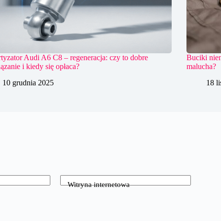
yzator Audi A6 C8 – regeneracja: czy to dobre
Buciki nie
ązanie i kiedy się opłaca?
malucha?
10 grudnia 2025
18 l
Witryna internetowa