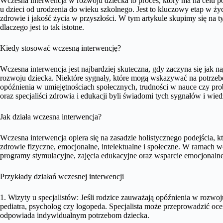
Wczesna interwencja w rozwoju dziecka to proces, który ma na celu 
u dzieci od urodzenia do wieku szkolnego. Jest to kluczowy etap w ż
zdrowie i jakość życia w przyszłości. W tym artykule skupimy się na 
dlaczego jest to tak istotne.
Kiedy stosować wczesną interwencję?
Wczesna interwencja jest najbardziej skuteczna, gdy zaczyna się jak 
rozwoju dziecka. Niektóre sygnały, które mogą wskazywać na potrzeb
opóźnienia w umiejętnościach społecznych, trudności w nauce czy pr
oraz specjaliści zdrowia i edukacji byli świadomi tych sygnałów i wiedz
Jak działa wczesna interwencja?
Wczesna interwencja opiera się na zasadzie holistycznego podejścia, k
zdrowie fizyczne, emocjonalne, intelektualne i społeczne. W ramach w
programy stymulacyjne, zajęcia edukacyjne oraz wsparcie emocjonalne
Przykłady działań wczesnej interwencji
1. Wizyty u specjalistów: Jeśli rodzice zauważają opóźnienia w rozwoju
pediatra, psycholog czy logopeda. Specjalista może przeprowadzić oce
odpowiada indywidualnym potrzebom dziecka.