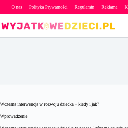
Przejdź
O nas
Polityka Prywatności
Regulamin
Reklama
K
do
treści
Wc
Wczesna interwencja w rozwoju dziecka – kiedy i jak?
Wprowadzenie