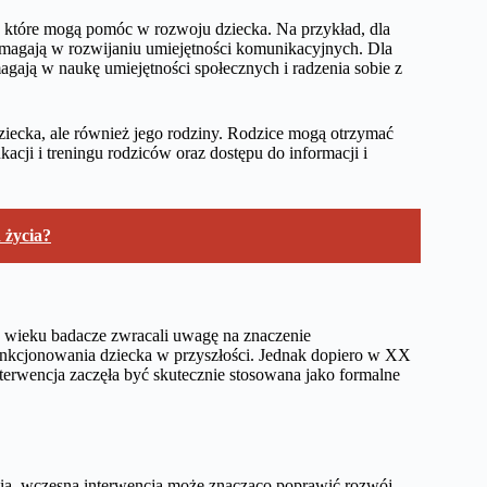
, które mogą pomóc w rozwoju dziecka. Na przykład, dla
pomagają w rozwijaniu umiejętności komunikacyjnych. Dla
agają w naukę umiejętności społecznych i radzenia sobie z
ziecka, ale również jego rodziny. Rodzice mogą otrzymać
kacji i treningu rodziców oraz dostępu do informacji i
 życia?
X wieku badacze zwracali uwagę na znaczenie
nkcjonowania dziecka w przyszłości. Jednak dopiero w XX
terwencja zaczęła być skutecznie stosowana jako formalne
a, wczesna interwencja może znacząco poprawić rozwój