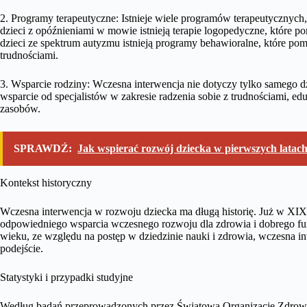
2. Programy terapeutyczne: Istnieje wiele programów terapeutycznych
dzieci z opóźnieniami w mowie istnieją terapie logopedyczne, które 
dzieci ze spektrum autyzmu istnieją programy behawioralne, które pom
trudnościami.
3. Wsparcie rodziny: Wczesna interwencja nie dotyczy tylko samego d
wsparcie od specjalistów w zakresie radzenia sobie z trudnościami, edu
zasobów.
SPRAWDŹ:
Jak wspierać rozwój dziecka w pierwszych latach
Kontekst historyczny
Wczesna interwencja w rozwoju dziecka ma długą historię. Już w XI
odpowiedniego wsparcia wczesnego rozwoju dla zdrowia i dobrego fu
wieku, ze względu na postęp w dziedzinie nauki i zdrowia, wczesna in
podejście.
Statystyki i przypadki studyjne
Według badań przeprowadzonych przez Światową Organizację Zdrowi