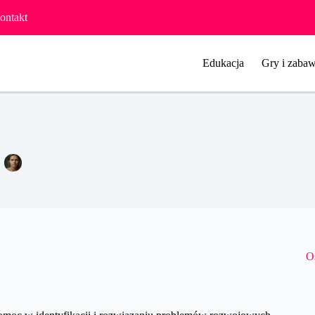
ontakt
Edukacja
Gry i zabaw
zesna interwencja w rozwoju dziecka – kiedy i jak?
Agata Woźniak
19 stycznia 2024
Pozostałe
O