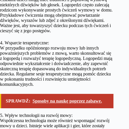
niektórych dźwięków lub głosek. Logopedzi często zalecają
rodzicom wykonywanie prostych ćwiczeń wymowy w domu.
Przykładowe ćwiczenia mogą obejmować powtarzanie
dźwięków, wyrazów lub zdjeć z określonymi dźwiękami.
Ważne jest, aby towarzyszyć dziecku podczas tych ćwiczeń i
cieszyć się z jego postępów.
4. Wsparcie terapeutyczne:
W przypadku opóźnionego rozwoju mowy lub innych
poważniejszych problemów z mową, warto skonsultować się
z logopedą i rozważyć terapię logopedyczną. Logopedzi mają
odpowiednie wykształcenie i doświadczenie, aby zapewnić
skuteczną terapię dopasowaną do indywidualnych potrzeb
dziecka. Regularne sesje terapeutyczne mogą pomóc dziecku
w pokonaniu trudności i rozwinięciu umiejętności
komunikacyjnych.
SPRAWDŹ:
Sposoby na naukę poprzez zabawę.
5. Wpływ technologii na rozwój mowy:
Współczesna technologia może również wspomagać rozwój
mowy u dzieci. Istnieje wiele aplikacji i gier, które zostały