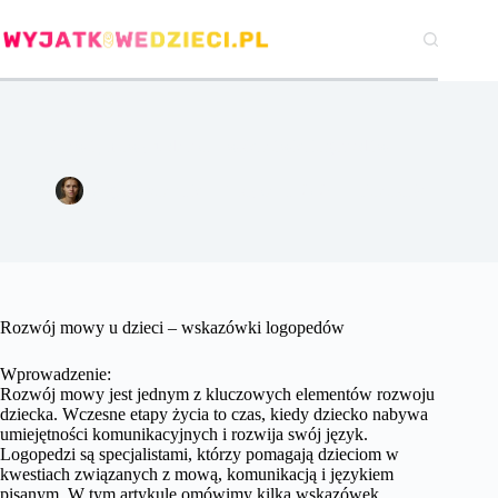
Przejdź
do
treści
Rozwój mowy u dzieci – wskazówki logopedów.
Agata Woźniak
7 stycznia 2024
Pozostałe
Rozwój mowy u dzieci – wskazówki logopedów
Wprowadzenie:
Rozwój mowy jest jednym z kluczowych elementów rozwoju
dziecka. Wczesne etapy życia to czas, kiedy dziecko nabywa
umiejętności komunikacyjnych i rozwija swój język.
Logopedzi są specjalistami, którzy pomagają dzieciom w
kwestiach związanych z mową, komunikacją i językiem
pisanym. W tym artykule omówimy kilka wskazówek