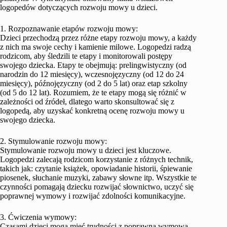
logopedów dotyczących rozwoju mowy u dzieci.
1. Rozpoznawanie etapów rozwoju mowy:
Dzieci przechodzą przez różne etapy rozwoju mowy, a każdy
z nich ma swoje cechy i kamienie milowe. Logopedzi radzą
rodzicom, aby śledzili te etapy i monitorowali postępy
swojego dziecka. Etapy te obejmują: prelingwistyczny (od
narodzin do 12 miesięcy), wczesnojęzyczny (od 12 do 24
miesięcy), późnojęzyczny (od 2 do 5 lat) oraz etap szkolny
(od 5 do 12 lat). Rozumiem, że te etapy mogą się różnić w
zależności od źródeł, dlatego warto skonsultować się z
logopedą, aby uzyskać konkretną ocenę rozwoju mowy u
swojego dziecka.
2. Stymulowanie rozwoju mowy:
Stymulowanie rozwoju mowy u dzieci jest kluczowe.
Logopedzi zalecają rodzicom korzystanie z różnych technik,
takich jak: czytanie książek, opowiadanie historii, śpiewanie
piosenek, słuchanie muzyki, zabawy słowne itp. Wszystkie te
czynności pomagają dziecku rozwijać słownictwo, uczyć się
poprawnej wymowy i rozwijać zdolności komunikacyjne.
3. Ćwiczenia wymowy:
Czasami dzieci mogą mieć trudności z poprawną wymową