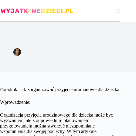
Przejdź
do
treści
Poradnik: Jak zorganizować przyjęcie urodzinowe dla dziecka
Agata Woźniak
11 września 2024
Pozostałe
Poradnik: Jak zorganizować przyjęcie urodzinowe dla dziecka
Wprowadzenie:
Organizacja przyjęcia urodzinowego dla dziecka może być
wyzwaniem, ale z odpowiednim planowaniem i
przygotowaniem można stworzyć niezapomniane
wspomnienia dla swojej pociechy. W tym artykule