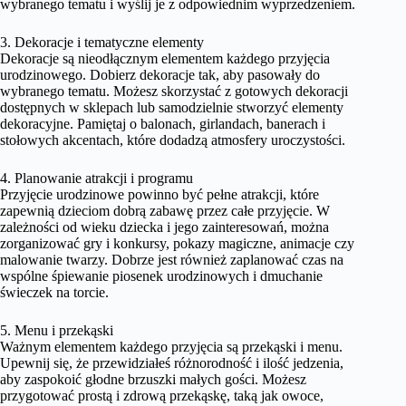
wybranego tematu i wyślij je z odpowiednim wyprzedzeniem.
3. Dekoracje i tematyczne elementy
Dekoracje są nieodłącznym elementem każdego przyjęcia
urodzinowego. Dobierz dekoracje tak, aby pasowały do
wybranego tematu. Możesz skorzystać z gotowych dekoracji
dostępnych w sklepach lub samodzielnie stworzyć elementy
dekoracyjne. Pamiętaj o balonach, girlandach, banerach i
stołowych akcentach, które dodadzą atmosfery uroczystości.
4. Planowanie atrakcji i programu
Przyjęcie urodzinowe powinno być pełne atrakcji, które
zapewnią dzieciom dobrą zabawę przez całe przyjęcie. W
zależności od wieku dziecka i jego zainteresowań, można
zorganizować gry i konkursy, pokazy magiczne, animacje czy
malowanie twarzy. Dobrze jest również zaplanować czas na
wspólne śpiewanie piosenek urodzinowych i dmuchanie
świeczek na torcie.
5. Menu i przekąski
Ważnym elementem każdego przyjęcia są przekąski i menu.
Upewnij się, że przewidziałeś różnorodność i ilość jedzenia,
aby zaspokoić głodne brzuszki małych gości. Możesz
przygotować prostą i zdrową przekąskę, taką jak owoce,