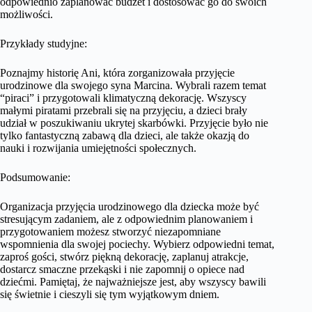
odpowiednio zaplanować budżet i dostosować go do swoich
możliwości.
Przykłady studyjne:
Poznajmy historię Ani, która zorganizowała przyjęcie
urodzinowe dla swojego syna Marcina. Wybrali razem temat
“piraci” i przygotowali klimatyczną dekorację. Wszyscy
małymi piratami przebrali się na przyjęciu, a dzieci brały
udział w poszukiwaniu ukrytej skarbówki. Przyjęcie było nie
tylko fantastyczną zabawą dla dzieci, ale także okazją do
nauki i rozwijania umiejętności społecznych.
Podsumowanie:
Organizacja przyjęcia urodzinowego dla dziecka może być
stresującym zadaniem, ale z odpowiednim planowaniem i
przygotowaniem możesz stworzyć niezapomniane
wspomnienia dla swojej pociechy. Wybierz odpowiedni temat,
zaproś gości, stwórz piękną dekorację, zaplanuj atrakcje,
dostarcz smaczne przekąski i nie zapomnij o opiece nad
dziećmi. Pamiętaj, że najważniejsze jest, aby wszyscy bawili
się świetnie i cieszyli się tym wyjątkowym dniem.