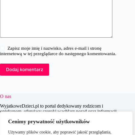
Zapisz moje imię i nazwisko, adres e-mail i stronę
internetową w tej przeglądarce do następnego komentowania.
Dodaj komentarz
O nas
WyjatkoweDzieci.pl to portal dedykowany rodzicom i
opiekunom, oferujący szeroki wachlarz porad oraz informacji
na temat wychowania, edukacji i zdrowia dzieci. Naszym
Cenimy prywatność użytkowników
celem jest wspieranie dorosłych w codziennych wyzwaniach
związanych z opieką nad dziećmi, dostarczając aktualnych i
Używamy plików cookie, aby poprawić jakość przeglądania,
praktycznych treści, które pomagają w świadomym i