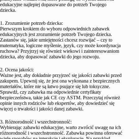
edukacyjne najlepiej dopasowane do potrzeb Twojego
dziecka.
1. Zrozumienie potrzeb dziecka:
Pierwszym krokiem do wyboru odpowiednich zabawek
edukacyjnych jest zrozumienie potrzeb Twojego dziecka.
Zastanów się, jakie umiejętności chcesz rozwijać – czy to
matematyka, logiczne myślenie, język, czy może koordynacja
ruchowa? Przyjrzyj się również wiekowi i zainteresowaniom
dziecka, aby dopasować zabawki do jego rozwoju.
2. Ocena jakości:
Ważne jest, aby dokładnie przyjrzeć się jakości zabawki przed
zakupem. Upewnij się, że jest ona wykonana z bezpiecznych
materiałów, które nie są łatwo psujące się lub toksyczne.
Sprawdź, czy zabawka ma odpowiednie certyfikaty
bezpieczeństwa, takie jak CE czy ASTM. Przeczytaj również
opinie innych rodziców lub ekspertów, aby dowiedzieć się
więcej o trwałości i jakości danej zabawki.
3. Różnorodność i wszechstronność:
Wybierając zabawki edukacyjne, warto zwrócić uwagę na ich
różnorodność i wszechstronność. Zabawka powinna oferować
wiele sposobów na interakcję i eksplorację. Na przykład,