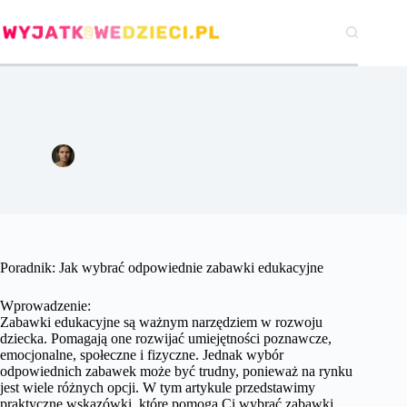
Przejdź
do
treści
Poradnik: Jak wybrać odpowiednie zabawki edukacyjne
Agata Woźniak
31 lipca 2024
Pozostałe
Poradnik: Jak wybrać odpowiednie zabawki edukacyjne
Wprowadzenie:
Zabawki edukacyjne są ważnym narzędziem w rozwoju
dziecka. Pomagają one rozwijać umiejętności poznawcze,
emocjonalne, społeczne i fizyczne. Jednak wybór
odpowiednich zabawek może być trudny, ponieważ na rynku
jest wiele różnych opcji. W tym artykule przedstawimy
praktyczne wskazówki, które pomogą Ci wybrać zabawki