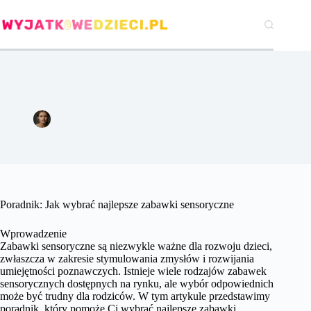
Przejdź
do
treści
Poradnik: Jak wybrać najlepsze zabawki sensoryczne
Agata Woźniak
3 września 2024
Pozostałe
Poradnik: Jak wybrać najlepsze zabawki sensoryczne
Wprowadzenie
Zabawki sensoryczne są niezwykle ważne dla rozwoju dzieci,
zwłaszcza w zakresie stymulowania zmysłów i rozwijania
umiejętności poznawczych. Istnieje wiele rodzajów zabawek
sensorycznych dostępnych na rynku, ale wybór odpowiednich
może być trudny dla rodziców. W tym artykule przedstawimy
poradnik, który pomoże Ci wybrać najlepsze zabawki