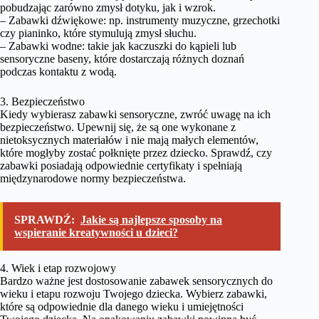
pobudzając zarówno zmysł dotyku, jak i wzrok.
– Zabawki dźwiękowe: np. instrumenty muzyczne, grzechotki
czy pianinko, które stymulują zmysł słuchu.
– Zabawki wodne: takie jak kaczuszki do kąpieli lub
sensoryczne baseny, które dostarczają różnych doznań
podczas kontaktu z wodą.
3. Bezpieczeństwo
Kiedy wybierasz zabawki sensoryczne, zwróć uwagę na ich
bezpieczeństwo. Upewnij się, że są one wykonane z
nietoksycznych materiałów i nie mają małych elementów,
które mogłyby zostać połknięte przez dziecko. Sprawdź, czy
zabawki posiadają odpowiednie certyfikaty i spełniają
międzynarodowe normy bezpieczeństwa.
SPRAWDŹ:
Jakie są najlepsze sposoby na
wspieranie kreatywności u dzieci?
4. Wiek i etap rozwojowy
Bardzo ważne jest dostosowanie zabawek sensorycznych do
wieku i etapu rozwoju Twojego dziecka. Wybierz zabawki,
które są odpowiednie dla danego wieku i umiejętności