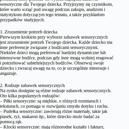
sensoryczne dla Twojego dziecka. Przyjrzymy się czynnikom,
które warto wziąć pod uwagę podczas zakupu, analizom i
statystykom dotyczącym tego tematu, a także przykładom
przypadków studyjnych.
1. Zrozumienie potrzeb dziecka
Pierwszym krokiem przy wyborze zabawek sensorycznych
jest zrozumienie potrzeb Twojego dziecka. Każde dziecko ma
inne preferencje związane z bodźcami sensorycznymi.
Niektóre dzieci mogą preferować bardziej dynamiczne lub
intensywne bodźce, podczas gdy inne mogą wolniej reagować
i potrzebować subtelniejszych bodźców. Obserwuj swoje
dziecko i zwracaj uwagę na to, co je szczególnie interesuje i
angażuje.
2. Rodzaje zabawek sensorycznych
Na rynku dostępne są różne rodzaje zabawek sensorycznych.
Oto kilka popularnych rodzajów:
– Piłki sensoryczne: są miękkie, o różnych rozmiarach i
teksturach, co pomaga w rozwijaniu zmysłu dotyku i ruchu.
– Pudełka sensoryczne: zawierają różne materiały, takie jak
piasek, ryż, makaron itp., które dziecko może badać za
pomocą rąk.
– Klocki sensoryczne: mają różnorodne kształty i faktury,