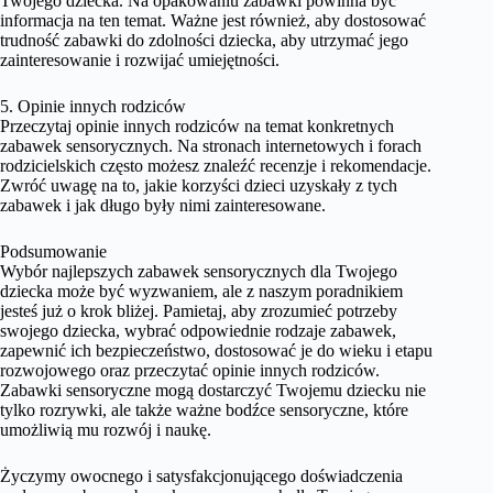
Twojego dziecka. Na opakowaniu zabawki powinna być
informacja na ten temat. Ważne jest również, aby dostosować
trudność zabawki do zdolności dziecka, aby utrzymać jego
zainteresowanie i rozwijać umiejętności.
5. Opinie innych rodziców
Przeczytaj opinie innych rodziców na temat konkretnych
zabawek sensorycznych. Na stronach internetowych i forach
rodzicielskich często możesz znaleźć recenzje i rekomendacje.
Zwróć uwagę na to, jakie korzyści dzieci uzyskały z tych
zabawek i jak długo były nimi zainteresowane.
Podsumowanie
Wybór najlepszych zabawek sensorycznych dla Twojego
dziecka może być wyzwaniem, ale z naszym poradnikiem
jesteś już o krok bliżej. Pamietaj, aby zrozumieć potrzeby
swojego dziecka, wybrać odpowiednie rodzaje zabawek,
zapewnić ich bezpieczeństwo, dostosować je do wieku i etapu
rozwojowego oraz przeczytać opinie innych rodziców.
Zabawki sensoryczne mogą dostarczyć Twojemu dziecku nie
tylko rozrywki, ale także ważne bodźce sensoryczne, które
umożliwią mu rozwój i naukę.
Życzymy owocnego i satysfakcjonującego doświadczenia