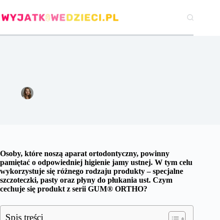
Przejdź
do
treści
Płukanie ust z aparatem ortodontycznym – to proste z płynem
do płukania GUM® ORTHO
Emilia Jastrzębska
7 kwietnia 2023
Zdrowie
Osoby, które noszą aparat ortodontyczny, powinny
pamiętać o odpowiedniej higienie jamy ustnej. W tym celu
wykorzystuje się różnego rodzaju produkty – specjalne
szczoteczki, pasty oraz płyny do płukania ust. Czym
cechuje się produkt z serii GUM® ORTHO?
Spis treści