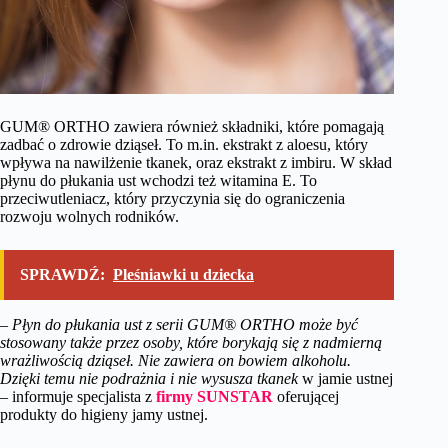
GUM® ORTHO zawiera również składniki, które pomagają
zadbać o zdrowie dziąseł. To m.in. ekstrakt z aloesu, który
wpływa na nawilżenie tkanek, oraz ekstrakt z imbiru. W skład
płynu do płukania ust wchodzi też witamina E. To
przeciwutleniacz, który przyczynia się do ograniczenia
rozwoju wolnych rodników.
SPRAWDŹ:
Pleśniawki u dziecka
–
Płyn do płukania ust z serii GUM® ORTHO może być
stosowany także przez osoby, które borykają się z nadmierną
wrażliwością dziąseł. Nie zawiera on bowiem alkoholu.
Dzięki temu nie podrażnia i nie wysusza tkanek
w jamie ustnej
– informuje specjalista z
firmy SUNSTAR
oferującej
produkty do higieny jamy ustnej.