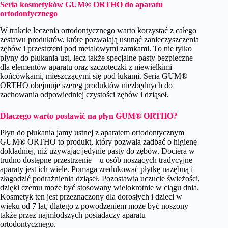
Seria kosmetyków GUM® ORTHO do aparatu
ortodontycznego
W trakcie leczenia ortodontycznego warto korzystać z całego
zestawu produktów, które pozwalają usunąć zanieczyszczenia
zębów i przestrzeni pod metalowymi zamkami. To nie tylko
płyny do płukania ust, lecz także specjalne pasty bezpieczne
dla elementów aparatu oraz szczoteczki z niewielkimi
końcówkami, mieszczącymi się pod łukami. Seria GUM®
ORTHO obejmuje szereg produktów niezbędnych do
zachowania odpowiedniej czystości zębów i dziąseł.
Dlaczego warto postawić na płyn GUM® ORTHO?
Płyn do płukania jamy ustnej z aparatem ortodontycznym
GUM® ORTHO to produkt, który pozwala zadbać o higienę
dokładniej, niż używając jedynie pasty do zębów. Dociera w
trudno dostępne przestrzenie – u osób noszących tradycyjne
aparaty jest ich wiele. Pomaga zredukować płytkę nazębną i
złagodzić podrażnienia dziąseł. Pozostawia uczucie świeżości,
dzięki czemu może być stosowany wielokrotnie w ciągu dnia.
Kosmetyk ten jest przeznaczony dla dorosłych i dzieci w
wieku od 7 lat, dlatego z powodzeniem może być noszony
także przez najmłodszych posiadaczy aparatu
ortodontycznego.