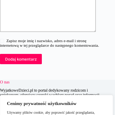
Zapisz moje imię i nazwisko, adres e-mail i stronę
internetową w tej przeglądarce do następnego komentowania.
Dodaj komentarz
O nas
WyjatkoweDzieci.pl to portal dedykowany rodzicom i
opiekunom, oferujący szeroki wachlarz porad oraz informacji
na temat wychowania, edukacji i zdrowia dzieci. Naszym
Cenimy prywatność użytkowników
celem jest wspieranie dorosłych w codziennych wyzwaniach
związanych z opieką nad dziećmi, dostarczając aktualnych i
Używamy plików cookie, aby poprawić jakość przeglądania,
praktycznych treści, które pomagają w świadomym i