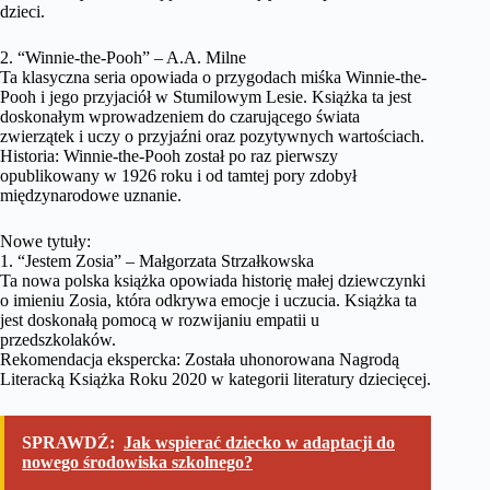
dzieci.
2. “Winnie-the-Pooh” – A.A. Milne
Ta klasyczna seria opowiada o przygodach miśka Winnie-the-
Pooh i jego przyjaciół w Stumilowym Lesie. Książka ta jest
doskonałym wprowadzeniem do czarującego świata
zwierzątek i uczy o przyjaźni oraz pozytywnych wartościach.
Historia: Winnie-the-Pooh został po raz pierwszy
opublikowany w 1926 roku i od tamtej pory zdobył
międzynarodowe uznanie.
Nowe tytuły:
1. “Jestem Zosia” – Małgorzata Strzałkowska
Ta nowa polska książka opowiada historię małej dziewczynki
o imieniu Zosia, która odkrywa emocje i uczucia. Książka ta
jest doskonałą pomocą w rozwijaniu empatii u
przedszkolaków.
Rekomendacja ekspercka: Została uhonorowana Nagrodą
Literacką Książka Roku 2020 w kategorii literatury dziecięcej.
SPRAWDŹ:
Jak wspierać dziecko w adaptacji do
nowego środowiska szkolnego?