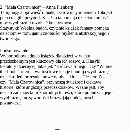
2. “Mała Czarownica” – Anna Fienberg
Ta ujmująca opowieść o małej czarownicy imieniem Tola jest
pełna magii i przygód. Książka ta pomaga dzieciom odkryć
moc wyobraźni i rozwijać kreatywność.
Statystyki: Według badań, czytanie książek fantasy pomaga
dzieciom w rozwijaniu zdolności myślenia abstrakcyjnego i
twórczego.
Podsumowanie:
Wybór odpowiednich książek dla dzieci w wieku
przedszkolnym jest kluczowy dla ich rozwoju. Klasyki
literatury dziecięcej, takie jak “Królowa Śniegu” czy “Winnie-
the-Pooh”, oferują wartościowe lekcje i budują wyobraźnię
dziecka. Jednocześnie, nowe tytuły, takie jak “Jestem Zosia”
czy “Mała Czarownica”, przynoszą świeżość i ciekawe
historie, które angażują przedszkolaków. Ważne jest, aby
dostarczać dziecku różnorodnych treści, które pobudzają jego
wyobraźnię, uczą wartości i rozwijają umiejętności
poznawcze.