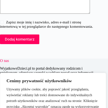
Zapisz moje imię i nazwisko, adres e-mail i stronę
internetową w tej przeglądarce do następnego komentowania.
Dodaj komentarz
O nas
WyjatkoweDzieci.pl to portal dedykowany rodzicom i
opiekunom, oferujący szeroki wachlarz porad oraz informacji
na temat wychowania, edukacji i zdrowia dzieci. Naszym
Cenimy prywatność użytkowników
celem jest wspieranie dorosłych w codziennych wyzwaniach
związanych z opieką nad dziećmi, dostarczając aktualnych i
Używamy plików cookie, aby poprawić jakość przeglądania,
praktycznych treści, które pomagają w świadomym i
efektywnym wychowywaniu młodego pokolenia.
wyświetlać reklamy lub treści dostosowane do indywidualnych
potrzeb użytkowników oraz analizować ruch na stronie. Kliknięcie
przycisku „Akceptuj wszystkie” oznacza zgodę na wykorzystywanie