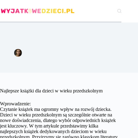
Przejdź
do
treści
Najlepsze książki dla dzieci w wieku przedszkolnym.
Agata Woźniak
17 czerwca 2024
Pozostałe
Najlepsze książki dla dzieci w wieku przedszkolnym
Wprowadzenie:
Czytanie książek ma ogromny wpływ na rozwój dziecka.
Dzieci w wieku przedszkolnym są szczególnie otwarte na
nowe doświadczenia, dlatego wybór odpowiednich książek
jest kluczowy. W tym artykule przedstawimy kilka
najlepszych książek dedykowanych dzieciom w wieku
przedszkolnym. Przyjrzymy się zarówno klasykom literatury