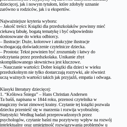
dziecięcej, jak i nowym tytułom, które zdobyły uznanie
zarówno u rodziców, jak i u ekspertów.
Najważniejsze kryteria wyboru:
– Jakość treści: Książki dla przedszkolaków powinny mieć
ciekawą fabułę, bogatą tematykę i być odpowiednio
dostosowane do wieku odbiorcy.
– Ilustracje: Duże, kolorowe i atrakcyjne ilustracje
wzbogacają doświadczenie czytelnicze dziecka.
– Prostota: Tekst powinien być zrozumiały i łatwy do
odczytania przez przedszkolaka. Unikanie zbyt
skomplikowanego słownictwa jest kluczowe.
– Nauczanie wartości: Dobre książki dla dzieci w wieku
przedszkolnym nie tylko dostarczają rozrywki, ale również
uczą ważnych wartości takich jak przyjaźń, empatia i odwaga.
Klasyki literatury dziecięcej:
1. “Królowa Śniegu” – Hans Christian Andersen
Ta baśń, napisana w 1844 roku, przenosi czytelnika w
magiczny świat zimowej krainy. Czytanie tej książki pozwala
dziecku przenieść się w marzenia i rozwija wyobraźnię.
Statystyki: Według badań przeprowadzonych przez
psychologów, czytanie baśni ma pozytywny wpływ na rozwój
intelektualny oraz umiejętność rozwiązywania problemów u