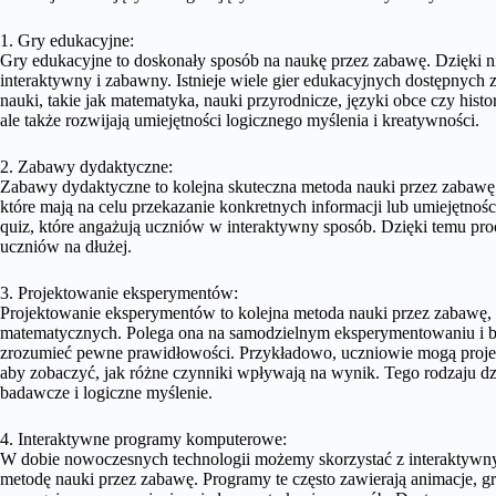
1. Gry edukacyjne:
Gry edukacyjne to doskonały sposób na naukę przez zabawę. Dzięki
interaktywny i zabawny. Istnieje wiele gier edukacyjnych dostępnych z
nauki, takie jak matematyka, nauki przyrodnicze, języki obce czy histo
ale także rozwijają umiejętności logicznego myślenia i kreatywności.
2. Zabawy dydaktyczne:
Zabawy dydaktyczne to kolejna skuteczna metoda nauki przez zabawę. 
które mają na celu przekazanie konkretnych informacji lub umiejętnośc
quiz, które angażują uczniów w interaktywny sposób. Dzięki temu proce
uczniów na dłużej.
3. Projektowanie eksperymentów:
Projektowanie eksperymentów to kolejna metoda nauki przez zabawę, 
matematycznych. Polega ona na samodzielnym eksperymentowaniu i b
zrozumieć pewne prawidłowości. Przykładowo, uczniowie mogą proje
aby zobaczyć, jak różne czynniki wpływają na wynik. Tego rodzaju dzia
badawcze i logiczne myślenie.
4. Interaktywne programy komputerowe:
W dobie nowoczesnych technologii możemy skorzystać z interaktywn
metodę nauki przez zabawę. Programy te często zawierają animacje, gr