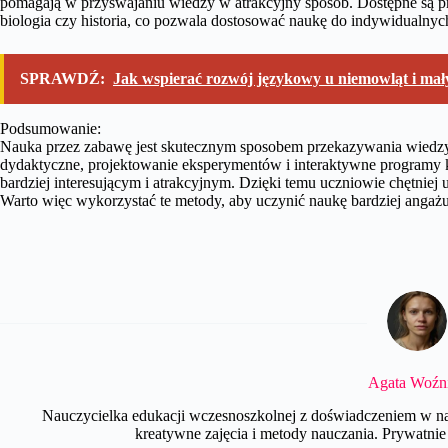
pomagają w przyswajaniu wiedzy w atrakcyjny sposób. Dostępne są pr
biologia czy historia, co pozwala dostosować naukę do indywidualnyc
SPRAWDŹ:
Jak wspierać rozwój językowy u niemowląt i mały
Podsumowanie:
Nauka przez zabawę jest skutecznym sposobem przekazywania wiedzy 
dydaktyczne, projektowanie eksperymentów i interaktywne programy 
bardziej interesującym i atrakcyjnym. Dzięki temu uczniowie chętniej u
Warto więc wykorzystać te metody, aby uczynić naukę bardziej angażu
Agata Woźn
Nauczycielka edukacji wczesnoszkolnej z doświadczeniem w nau
kreatywne zajęcia i metody nauczania. Prywatnie e