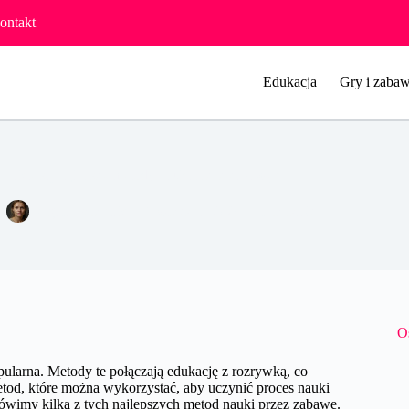
ontakt
Edukacja
Gry i zabaw
Jakie są najlepsze metody nauki przez zabawę?
Agata Woźniak
7 września 2024
Pozostałe
O
pularna. Metody te połączają edukację z rozrywką, co
tod, które można wykorzystać, aby uczynić proces nauki
ówimy kilka z tych najlepszych metod nauki przez zabawę.