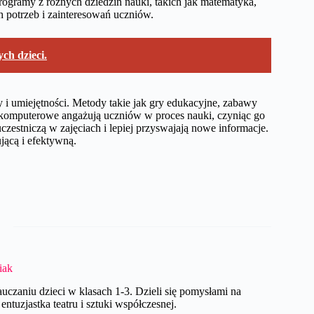
ogramy z różnych dziedzin nauki, takich jak matematyka,
h potrzeb i zainteresowań uczniów.
ch dzieci.
i umiejętności. Metody takie jak gry edukacyjne, zabawy
komputerowe angażują uczniów w proces nauki, czyniąc go
czestniczą w zajęciach i lepiej przyswajają nowe informacje.
jącą i efektywną.
iak
czaniu dzieci w klasach 1-3. Dzieli się pomysłami na
ntuzjastka teatru i sztuki współczesnej.