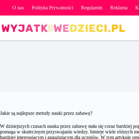
Przejdź
O nas
Polityka Prywatności
Regulamin
Reklama
K
do
treści
Jakie są najlepsze metody nauki przez zabawę?
W dzisiejszych czasach nauka przez zabawę stała się coraz bardziej po
pomaga w skutecznym przyswajaniu wiedzy. Istnieje wiele różnych me
bardziej interesującym i angażującym dla uczniów. W tym artykule om