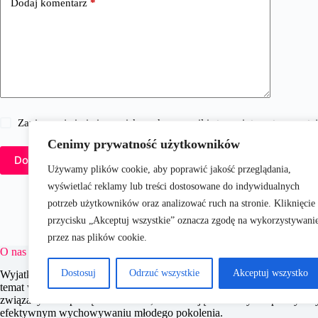
Dodaj komentarz
*
Zapisz moje imię i nazwisko, adres e-mail i stronę internetową w 
Cenimy prywatność użytkowników
Dodaj komentarz
Używamy plików cookie, aby poprawić jakość przeglądania,
wyświetlać reklamy lub treści dostosowane do indywidualnych
potrzeb użytkowników oraz analizować ruch na stronie. Kliknięcie
przycisku „Akceptuj wszystkie” oznacza zgodę na wykorzystywani
przez nas plików cookie.
O nas
Dostosuj
Odrzuć wszystkie
Akceptuj wszystko
WyjatkoweDzieci.pl to portal dedykowany rodzicom i opiekunom, oferu
temat wychowania, edukacji i zdrowia dzieci. Naszym celem jest wsp
związanych z opieką nad dziećmi, dostarczając aktualnych i praktycz
efektywnym wychowywaniu młodego pokolenia.