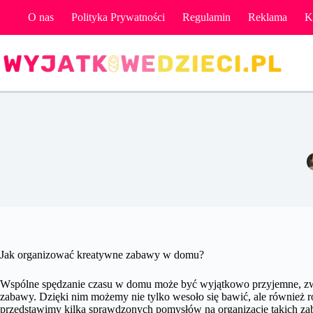
Przejdź
O nas
Polityka Prywatności
Regulamin
Reklama
K
do
treści
Jak organizować kreatywne zabawy w domu?
Wspólne spędzanie czasu w domu może być wyjątkowo przyjemne, zwł
zabawy. Dzięki nim możemy nie tylko wesoło się bawić, ale również r
przedstawimy kilka sprawdzonych pomysłów na organizację takich 