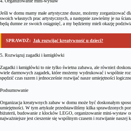
4. Organizowanie mini-wystaw
Jeśli w domu mamy małe artystyczne dusze, możemy zorganizować dla
swoich własnych prac artystycznych, a następnie zawieśmy je na ścia
będą dumne ze swoich osiągnięć, a my będziemy mieli okazję podziwiać 
SPRAWDŹ:
Jak rozwijać kreatywność u dzieci?
5. Rozwiązuj zagadki i łamigłówki
Zagadki i łamigłówki to nie tylko świetna zabawa, ale również dosko
wiele darmowych zagadek, które możemy wydrukować i wspólnie roz
spędzić czas razem i jednocześnie rozwijać nasze umiejętności logiczn
Podsumowanie
Organizacja kreatywnych zabaw w domu może być doskonałym sposobe
umiejętności. W tym artykule przedstawiliśmy kilka sprawdzonych pom
biżuterii, budowanie z klocków LEGO, organizowanie mini-wystaw or
najważniejsze jest cieszenie się wspólnym czasem i rozwijanie naszej 