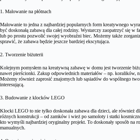
1. Malowanie na płótnach
Malowanie to jedna z najbardziej popularnych form kreatywnego wyr
być doskonałą zabawą dla całej rodziny. Wystarczy zaopatrzyć się w far
lub po prostu pozwolić swojej wyobraźni biec. Możemy także zorganiz
sprawić, że zabawa będzie jeszcze bardziej ekscytująca.
2. Tworzenie biżuterii
Kolejnym pomysłem na kreatywną zabawę w domu jest tworzenie biżuter
nawet pierścionki. Zakup odpowiednich materiałów – np. koralików, nic
Możemy również zaprosić znajomych lub sąsiadów do wspólnego tworzen
interesującą.
3. Budowanie z klocków LEGO
Klocki LEGO to nie tylko doskonała zabawa dla dzieci, ale również 
różnych konstrukcji – od zamków i wież po samoloty i statki kosmicz
kto wymyśli najbardziej oryginalny projekt. To doskonały sposób na r
manualnych.