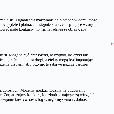
ażania się. Organizacja malowania na płótnach w domu może
by, pędzle i płótna, a następnie znaleźć inspirujące wzory
ować małe konkursy, np. na najładniejsze obrazy, aby
K
ii. Mogą to być bransoletki, naszyjniki, kolczyki lub
i i agrafek – nie jest drogi, a efekty mogą być imponujące.
ia biżuterii, aby uczynić tę zabawę jeszcze bardziej
dla dorosłych. Możemy spędzić godziny na budowaniu
ne. Zorganizujmy konkurs, kto zbuduje najwyższą wieżę lub
ozwijanie kreatywności, logicznego myślenia i zdolności