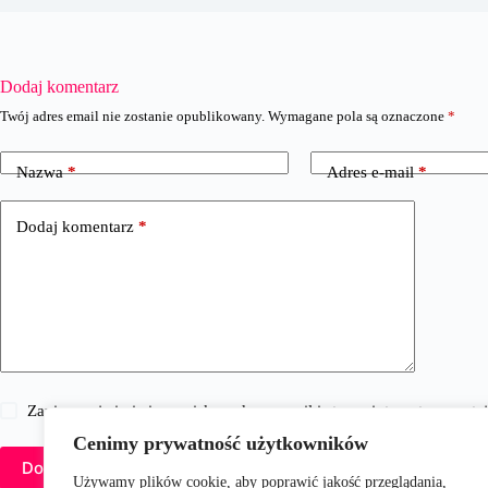
Dodaj komentarz
Twój adres email nie zostanie opublikowany.
Wymagane pola są oznaczone
*
Nazwa
*
Adres e-mail
*
Dodaj komentarz
*
Zapisz moje imię i nazwisko, adres e-mail i stronę internetową w 
Cenimy prywatność użytkowników
Dodaj komentarz
Używamy plików cookie, aby poprawić jakość przeglądania,