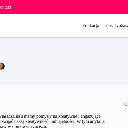
ontakt
Edukacja
Gry i zabaw
Jak organizować kreatywne zabawy w domu?
Agata Woźniak
31 października 2024
Pozostałe
O
aszcza jeśli mamy pomysły na kreatywne i angażujące
ozwijać naszą kreatywność i umiejętności. W tym artykule
zabaw w domowym zaciszu.