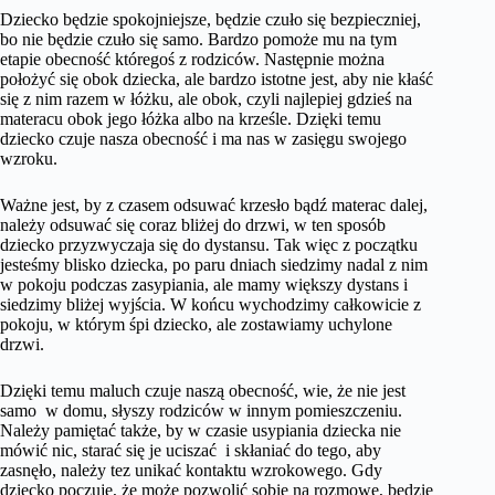
Dziecko będzie spokojniejsze, będzie czuło się bezpieczniej,
bo nie będzie czuło się samo. Bardzo pomoże mu na tym
etapie obecność któregoś z rodziców. Następnie można
położyć się obok dziecka, ale bardzo istotne jest, aby nie kłaść
się z nim razem w łóżku, ale obok, czyli najlepiej gdzieś na
materacu obok jego łóżka albo na krześle. Dzięki temu
dziecko czuje nasza obecność i ma nas w zasięgu swojego
wzroku.
Ważne jest, by z czasem odsuwać krzesło bądź materac dalej,
należy odsuwać się coraz bliżej do drzwi, w ten sposób
dziecko przyzwyczaja się do dystansu. Tak więc z początku
jesteśmy blisko dziecka, po paru dniach siedzimy nadal z nim
w pokoju podczas zasypiania, ale mamy większy dystans i
siedzimy bliżej wyjścia. W końcu wychodzimy całkowicie z
pokoju, w którym śpi dziecko, ale zostawiamy uchylone
drzwi.
Dzięki temu maluch czuje naszą obecność, wie, że nie jest
samo w domu, słyszy rodziców w innym pomieszczeniu.
Należy pamiętać także, by w czasie usypiania dziecka nie
mówić nic, starać się je uciszać i skłaniać do tego, aby
zasnęło, należy tez unikać kontaktu wzrokowego. Gdy
dziecko poczuje, że może pozwolić sobie na rozmowę, będzie