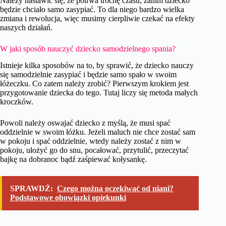
Należy nastawić się, że potrwa trochę czasu, zanim dziecko
będzie chciało samo zasypiać. To dla niego bardzo wielka
zmiana i rewolucja, więc musimy cierpliwie czekać na efekty
naszych działań.
W jaki sposób nauczyć dziecko samodzielnego spania?
Istnieje kilka sposobów na to, by sprawić, że dziecko nauczy
się samodzielnie zasypiać i będzie samo spało w swoim
łóżeczku. Co zatem należy zrobić? Pierwszym krokiem jest
przygotowanie dziecka do tego. Tutaj liczy się metoda małych
kroczków.
Powoli należy oswajać dziecko z myślą, że musi spać
oddzielnie w swoim łóżku. Jeżeli maluch nie chce zostać sam
w pokoju i spać oddzielnie, wtedy należy zostać z nim w
pokoju, ułożyć go do snu, pocałować, przytulić, przeczytać
bajkę na dobranoc bądź zaśpiewać kołysankę.
SPRAWDŹ:
Czego można oczekiwać od niani?
Podstawowe obowiązki opiekunki