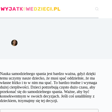
Przejdź
do
treści
Jak nauczyć dziecko samodzielnego spania?
Agata Woźniak
20 kwietnia 2017
Edukacja
Nauka samodzielnego spania jest bardzo ważna, gdyż dzięki
temu uczymy nasze dziecko, że musi spać oddzielnie, że ma
własne łóżko i to w nim ma spać. To bardzo trudne i wymaga
dużej cierpliwości. Dzieci potrzebują często dużo czasu, aby
przekonać się do samodzielnego spania. Ważne, aby być
konsekwentnym w swoich decyzjach. Jeśli coś ustaliliśmy z
dzieckiem, trzymajmy się tej decyzji.