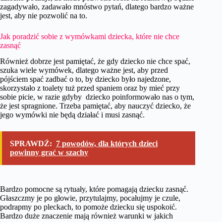
zagadywało, zadawało mnóstwo pytań, dlatego bardzo ważne
jest, aby nie pozwolić na to.
Jak poradzić sobie z wymówkami dziecka, które nie chce
zasnąć
Również dobrze jest pamiętać, że gdy dziecko nie chce spać,
szuka wiele wymówek, dlatego ważne jest, aby przed
pójściem spać zadbać o to, by dziecko było najedzone,
skorzystało z toalety tuż przed spaniem oraz by mieć przy
sobie picie, w razie gdyby dziecko poinformowało nas o tym,
że jest spragnione. Trzeba pamiętać, aby nauczyć dziecko, że
jego wymówki nie będą działać i musi zasnąć.
SPRAWDŹ:
7 powodów, dla których dzieci
powinny grać w szachy
Bardzo pomocne są rytuały, które pomagają dziecku zasnąć.
Głaszczmy je po głowie, przytulajmy, pocałujmy je czule,
podrapmy po pleckach, to pomoże dziecku się uspokoić.
Bardzo duże znaczenie mają również warunki w jakich