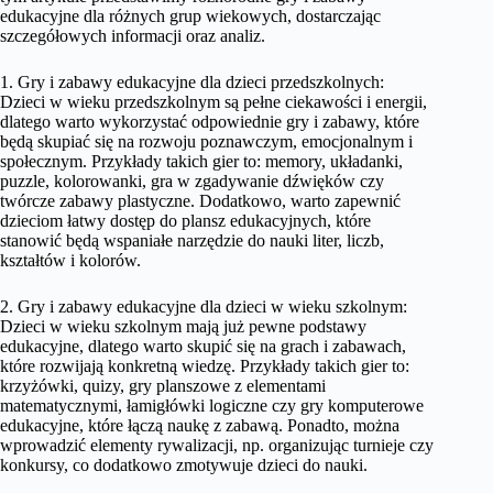
edukacyjne dla różnych grup wiekowych, dostarczając
szczegółowych informacji oraz analiz.
1. Gry i zabawy edukacyjne dla dzieci przedszkolnych:
Dzieci w wieku przedszkolnym są pełne ciekawości i energii,
dlatego warto wykorzystać odpowiednie gry i zabawy, które
będą skupiać się na rozwoju poznawczym, emocjonalnym i
społecznym. Przykłady takich gier to: memory, układanki,
puzzle, kolorowanki, gra w zgadywanie dźwięków czy
twórcze zabawy plastyczne. Dodatkowo, warto zapewnić
dzieciom łatwy dostęp do plansz edukacyjnych, które
stanowić będą wspaniałe narzędzie do nauki liter, liczb,
kształtów i kolorów.
2. Gry i zabawy edukacyjne dla dzieci w wieku szkolnym:
Dzieci w wieku szkolnym mają już pewne podstawy
edukacyjne, dlatego warto skupić się na grach i zabawach,
które rozwijają konkretną wiedzę. Przykłady takich gier to:
krzyżówki, quizy, gry planszowe z elementami
matematycznymi, łamigłówki logiczne czy gry komputerowe
edukacyjne, które łączą naukę z zabawą. Ponadto, można
wprowadzić elementy rywalizacji, np. organizując turnieje czy
konkursy, co dodatkowo zmotywuje dzieci do nauki.