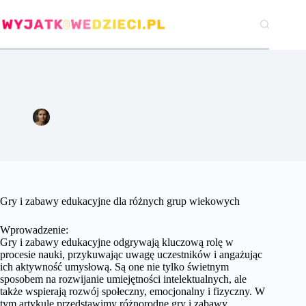
Przejdź
do
treści
Gry i zabawy edukacyjne dla różnych grup wiekowych.
Agata Woźniak
19 grudnia 2023
Pozostałe
Gry i zabawy edukacyjne dla różnych grup wiekowych
Wprowadzenie:
Gry i zabawy edukacyjne odgrywają kluczową rolę w
procesie nauki, przykuwając uwagę uczestników i angażując
ich aktywność umysłową. Są one nie tylko świetnym
sposobem na rozwijanie umiejętności intelektualnych, ale
także wspierają rozwój społeczny, emocjonalny i fizyczny. W
tym artykule przedstawimy różnorodne gry i zabawy