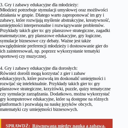
3. Gry i zabawy edukacyjne dla młodzieży:
Młodzież potrzebuje stymulacji umysłowej oraz możliwości
działania w grupie. Dlatego warto zaproponować im gry i
zabawy, które rozwijają myślenie abstrakcyjne, kreatywność,
umiejętności interpersonalne i rozwiązywanie problemów.
Przykłady takich gier to: gry planszowe strategiczne, zagadki
matematyczne, gry planszowe edukacyjne, gry logiczne,
symulacje biznesowe czy debaty. Ważne jest także
uwzględnienie preferencji młodzieży i dostosowanie gier do
ich zainteresowań, np. poprzez wykorzystanie tematyki
sportowej czy muzycznej.
4. Gry i zabawy edukacyjne dla dorosłych:
Również dorośli mogą korzystać z gier i zabaw
edukacyjnych, które pozwolą im doskonalić umiejętności i
rozwijać się intelektualnie. Przykłady takich gier to: gry
planszowe strategiczne, krzyżówki, puzzle, quizy tematyczne
czy symulacje zarządzania. Dodatkowo, można wykorzystać
gry komputerowe edukacyjne, które są dostępne na różnych
platformach i pozwalają na naukę języków obcych,
matematyki czy umiejętności biznesowych.
SPRAWDŹ:
Równowaga między nauką a zabawą.